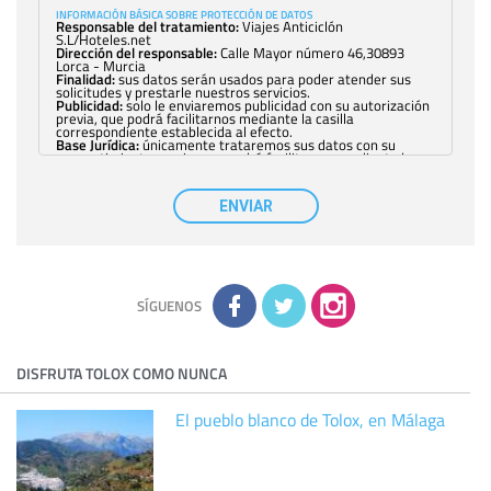
INFORMACIÓN BÁSICA SOBRE PROTECCIÓN DE DATOS
Responsable del tratamiento:
Viajes Anticiclón
S.L/Hoteles.net
Dirección del responsable:
Calle Mayor número 46,30893
Lorca - Murcia
Finalidad:
sus datos serán usados para poder atender sus
solicitudes y prestarle nuestros servicios.
Publicidad:
solo le enviaremos publicidad con su autorización
previa, que podrá facilitarnos mediante la casilla
correspondiente establecida al efecto.
Base Jurídica:
únicamente trataremos sus datos con su
consentimiento previo, que podrá facilitarnos mediante la
casilla correspondiente establecida al efecto.
Destinatarios:
con carácter general, sólo el personal de
nuestra entidad que esté debidamente autorizado podrá
ENVIAR
tener conocimiento de la información que le pedimos. No se
comunicarán datos a terceros.
Derechos:
tiene derecho a saber qué información tenemos
sobre usted, corregirla y eliminarla, tal y como se explica en
la información adicional disponible en nuestra página web.
Información complementaria:
Puede consultar la información
adicional y detallada sobre cómo tratamos sus datos en la
política de privacidad
SÍGUENOS
DISFRUTA TOLOX COMO NUNCA
El pueblo blanco de Tolox, en Málaga