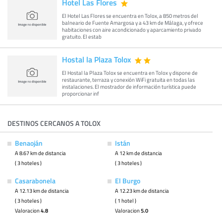
Hotel Las Flores
El Hotel Las Flores se encuentra en Tolox, a 850 metros del
balneario de Fuente Amargosa y a 43 km de Málaga, y ofrece
habitaciones con aire acondicionado y aparcamiento privado
gratuito. El estab
Hostal la Plaza Tolox
El Hostal la Plaza Tolox se encuentra en Tolox y dispone de
restaurante, terraza y conexión WiFi gratuita en todas las
instalaciones. El mostrador de información turística puede
proporcionar inf
DESTINOS CERCANOS A TOLOX
Benaoján
Istán
A 8.67 km de distancia
A 12 km de distancia
( 3 hoteles )
( 3 hoteles )
Casarabonela
El Burgo
A 12.13 km de distancia
A 12.23 km de distancia
( 3 hoteles )
( 1 hotel )
Valoracion
4.8
Valoracion
5.0