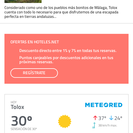
Considerado como uno de los pueblos más bonitos de Málaga, Tolox
cuenta con todo lo necesario para que disfrutemos de una escapada
perfecta en tierras andaluzas...
OFERTAS EN HOTELES.NET
Descuento directo entre 1% y 7% en todas tus reservas.
Puntos canjeables por descuentos adicionales en tus
próximas reservas.
REGÍSTRATE
HOY
Tolox
30º
37º
24º
38 km/h max.
SENSACIÓN DE 30º