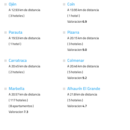
Ojén
Coín
A 12.93 km de distancia
A 13.95 km de distancia
( 3 hoteles )
( 1 hotel )
Valoracion
6.9
Parauta
Pizarra
A 19.53 km de distancia
A 20.15 km de distancia
( 1 hotel )
( 3 hoteles )
Valoracion
9.0
Carratraca
Colmenar
A 20.45 km de distancia
A 20.46 km de distancia
( 2 hoteles )
( 5 hoteles )
Valoracion
9.2
Marbella
Alhaurín El Grande
A 20.57 km de distancia
A 21.8 km de distancia
( 117 hoteles )
( 5 hoteles )
( 8 apartamentos )
Valoracion
4.7
Valoracion
7.3