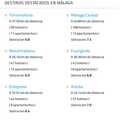
DESTINOS DESTACADOS EN MÁLAGA
Torremolinos
Málaga Ciudad
A 37.59 km de distancia
A 40.89 km de distancia
( 90 hoteles )
( 168 hoteles )
( 11 apartamentos )
( 12 apartamentos )
Valoracion
6.8
Valoracion
7.4
Benalmadena
Fuengirola
A 35.16 km de distancia
A 30.36 km de distancia
( 47 hoteles )
( 42 hoteles )
( 15 apartamentos )
( 8 apartamentos )
Valoracion
6.9
Valoracion
6.8
Estepona
Ronda
A 32.91 km de distancia
A 24.14 km de distancia
( 44 hoteles )
( 57 hoteles )
( 9 apartamentos )
Valoracion
7.0
Valoracion
6.4