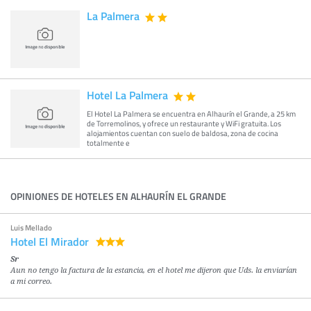
La Palmera
Hotel La Palmera
El Hotel La Palmera se encuentra en Alhaurín el Grande, a 25 km
de Torremolinos, y ofrece un restaurante y WiFi gratuita. Los
alojamientos cuentan con suelo de baldosa, zona de cocina
totalmente e
OPINIONES DE HOTELES EN ALHAURÍN EL GRANDE
Luis Mellado
Hotel El Mirador
Sr
Aun no tengo la factura de la estancia, en el hotel me dijeron que Uds. la enviarían
a mi correo.