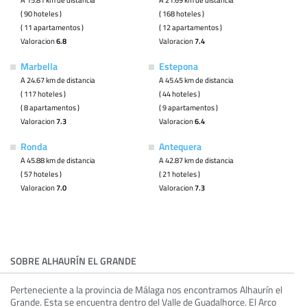
( 90 hoteles )
( 168 hoteles )
( 11 apartamentos )
( 12 apartamentos )
Valoracion
6.8
Valoracion
7.4
Marbella
Estepona
A 24.67 km de distancia
A 45.45 km de distancia
( 117 hoteles )
( 44 hoteles )
( 8 apartamentos )
( 9 apartamentos )
Valoracion
7.3
Valoracion
6.4
Ronda
Antequera
A 45.88 km de distancia
A 42.87 km de distancia
( 57 hoteles )
( 21 hoteles )
Valoracion
7.0
Valoracion
7.3
SOBRE ALHAURÍN EL GRANDE
Perteneciente a la provincia de Málaga nos encontramos Alhaurín el
Grande. Esta se encuentra dentro del Valle de Guadalhorce. El Arco