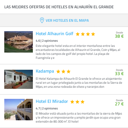
LAS MEJORES OFERTAS DE HOTELES EN ALHAURÍN EL GRANDE
VER HOTELES EN EL MAPA
Hotel Alhaurin Golf
Desde
38 €
4.6
|
2
opiniones
Este elegante hotel esta en el interior montañoso entre las
encantadoras localidades de Alhaurin el Grande, Coin y Mijas, al
lado de los campos de golf del propio hotel. La playa de
Fuengirola y e
Kadampa
Desde
33 €
El Hotel Kalampa de Alhaurín El Grande le ofrece un alojamiento
rural en un lugar privilegiado junto a las montañas de la Sierra de
Mijas, en una zona rodeada de olivos y naranjos don
Hotel El Mirador
Desde
27 €
4.7
|
2
opiniones
El Mirador está situado junto a las montañas de la sierra de Mijas
y le ofrece un impresionante y amplio jardín que ocupa una gran
extensión de 80. 000 m². El hotel