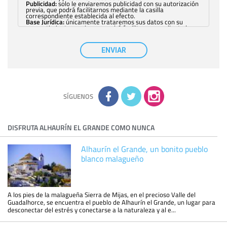
Publicidad:
solo le enviaremos publicidad con su autorización
previa, que podrá facilitarnos mediante la casilla
correspondiente establecida al efecto.
Base Jurídica:
únicamente trataremos sus datos con su
consentimiento previo, que podrá facilitarnos mediante la
casilla correspondiente establecida al efecto.
Destinatarios:
con carácter general, sólo el personal de
nuestra entidad que esté debidamente autorizado podrá
ENVIAR
tener conocimiento de la información que le pedimos. No se
comunicarán datos a terceros.
Derechos:
tiene derecho a saber qué información tenemos
sobre usted, corregirla y eliminarla, tal y como se explica en
la información adicional disponible en nuestra página web.
Información complementaria:
Puede consultar la información
adicional y detallada sobre cómo tratamos sus datos en la
política de privacidad
SÍGUENOS
DISFRUTA ALHAURÍN EL GRANDE COMO NUNCA
Alhaurín el Grande, un bonito pueblo
blanco malagueño
A los pies de la malagueña Sierra de Mijas, en el precioso Valle del
Guadalhorce, se encuentra el pueblo de Alhaurín el Grande, un lugar para
desconectar del estrés y conectarse a la naturaleza y al e...