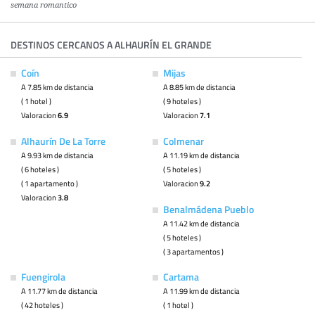
semana romantico
DESTINOS CERCANOS A ALHAURÍN EL GRANDE
Coín
Mijas
A 7.85 km de distancia
A 8.85 km de distancia
( 1 hotel )
( 9 hoteles )
Valoracion
6.9
Valoracion
7.1
Alhaurín De La Torre
Colmenar
A 9.93 km de distancia
A 11.19 km de distancia
( 6 hoteles )
( 5 hoteles )
( 1 apartamento )
Valoracion
9.2
Valoracion
3.8
Benalmádena Pueblo
A 11.42 km de distancia
( 5 hoteles )
( 3 apartamentos )
Fuengirola
Cartama
A 11.77 km de distancia
A 11.99 km de distancia
( 42 hoteles )
( 1 hotel )