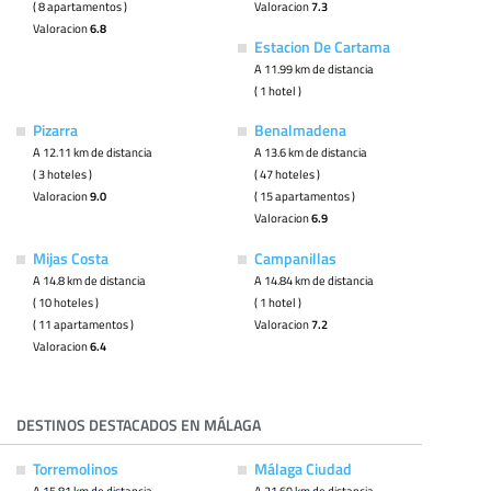
( 8 apartamentos )
Valoracion
7.3
Valoracion
6.8
Estacion De Cartama
A 11.99 km de distancia
( 1 hotel )
Pizarra
Benalmadena
A 12.11 km de distancia
A 13.6 km de distancia
( 3 hoteles )
( 47 hoteles )
Valoracion
9.0
( 15 apartamentos )
Valoracion
6.9
Mijas Costa
Campanillas
A 14.8 km de distancia
A 14.84 km de distancia
( 10 hoteles )
( 1 hotel )
( 11 apartamentos )
Valoracion
7.2
Valoracion
6.4
DESTINOS DESTACADOS EN MÁLAGA
Torremolinos
Málaga Ciudad
A 15.81 km de distancia
A 21.69 km de distancia