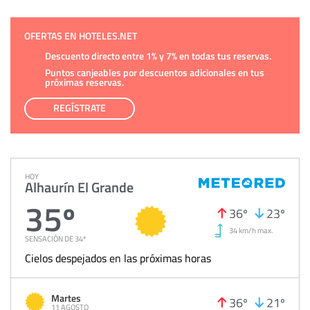
OFERTAS EN HOTELES.NET
Descuento directo entre 1% y 7% en todas tus reservas.
Puntos canjeables por descuentos adicionales en tus
próximas reservas.
REGÍSTRATE
HOY
Alhaurín El Grande
35º
36º
23º
34 km/h max.
SENSACIÓN DE 34º
Cielos despejados en las próximas horas
Martes
36º
21º
11 AGOSTO