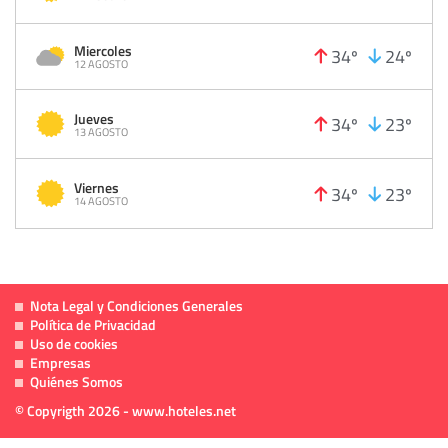
Miercoles
34º
24º
12 AGOSTO
Jueves
34º
23º
13 AGOSTO
Viernes
34º
23º
14 AGOSTO
Nota Legal y Condiciones Generales
Política de Privacidad
Uso de cookies
Empresas
Quiénes Somos
© Copyrigth 2026 - www.hoteles.net