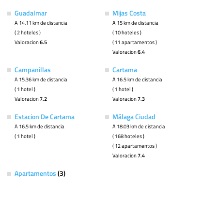
Guadalmar
Mijas Costa
A 14.11 km de distancia
A 15 km de distancia
( 2 hoteles )
( 10 hoteles )
Valoracion
6.5
( 11 apartamentos )
Valoracion
6.4
Campanillas
Cartama
A 15.36 km de distancia
A 16.5 km de distancia
( 1 hotel )
( 1 hotel )
Valoracion
7.2
Valoracion
7.3
Estacion De Cartama
Málaga Ciudad
A 16.5 km de distancia
A 18.03 km de distancia
( 1 hotel )
( 168 hoteles )
( 12 apartamentos )
Valoracion
7.4
Apartamentos
(3)