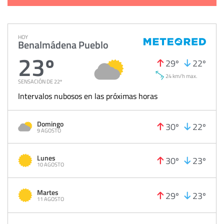
HOY
Benalmádena Pueblo
23º
29º
22º
24 km/h max.
SENSACIÓN DE 22º
Intervalos nubosos en las próximas horas
Domingo
30º
22º
9 AGOSTO
Lunes
30º
23º
10 AGOSTO
Martes
29º
23º
11 AGOSTO