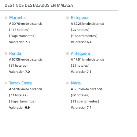
DESTINOS DESTACADOS EN MÁLAGA
Marbella
Estepona
A 30.76 km de distancia
A 52.25 km de distancia
( 117 hoteles )
( 44 hoteles )
( 8 apartamentos )
( 9 apartamentos )
Valoracion
7.3
Valoracion
6.4
Ronda
Antequera
A 57.05 km de distancia
A 47.51 km de distancia
( 57 hoteles )
( 21 hoteles )
Valoracion
7.0
Valoracion
7.3
Torrox Costa
Nerja
A 54.96 km de distancia
A 63.7 km de distancia
( 11 hoteles )
( 60 hoteles )
( 3 apartamentos )
( 23 apartamentos )
Valoracion
6.9
Valoracion
7.1