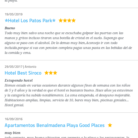
la playa.
19/05/2019
⭐️Hotel Los Patos Park⭐️
Bueno
Todo muy bien salvo una noche que se escuchaba golpear las puertas con las
manos y gritos incluso tiraron una botella de cristal en el suelo. Supongo que
alguno se paso con el alcohol. De lo demas muy bien,Aconsejo ir con todo
incluido,porque si vas con pension completa pagas unas pasta en las bebidas del de
la comida y cena.
29/05/2017 | Antonio
Hotel Best Siroco
Estupendo hotel
Hemos estado en varias ocasiones durante algunos fines de semana con los niños
de 5 y 8 años y la verdad es que el hotel es bastante bueno. Hace años ya estuvimos
y la categoría ha subido notablemente. La cena estupenda, el desayuno mejorable.
Habitaciones amplias, limpias, servicio de 10, bares muy bien, piscinas geniales...
Hotel genial.
16/09/2016
Apartamentos Benalmadena Playa Good Places
muy bien
todo correcto. muy buena ubicacion con respecto a la playa y los restaurantes. la