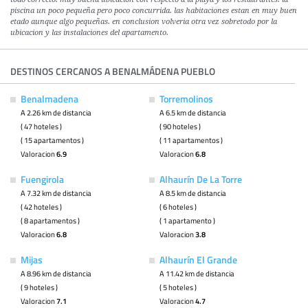
piscina un poco pequeña pero poco concurrida. las habitaciones estan en muy buen
etado aunque algo pequeñas. en conclusion volveria otra vez sobretodo por la
ubicacion y las instalaciones del apartamento.
DESTINOS CERCANOS A BENALMÁDENA PUEBLO
Benalmadena
Torremolinos
A 2.26 km de distancia
A 6.5 km de distancia
( 47 hoteles )
( 90 hoteles )
( 15 apartamentos )
( 11 apartamentos )
Valoracion
6.9
Valoracion
6.8
Fuengirola
Alhaurín De La Torre
A 7.32 km de distancia
A 8.5 km de distancia
( 42 hoteles )
( 6 hoteles )
( 8 apartamentos )
( 1 apartamento )
Valoracion
6.8
Valoracion
3.8
Mijas
Alhaurín El Grande
A 8.96 km de distancia
A 11.42 km de distancia
( 9 hoteles )
( 5 hoteles )
Valoracion
7.1
Valoracion
4.7