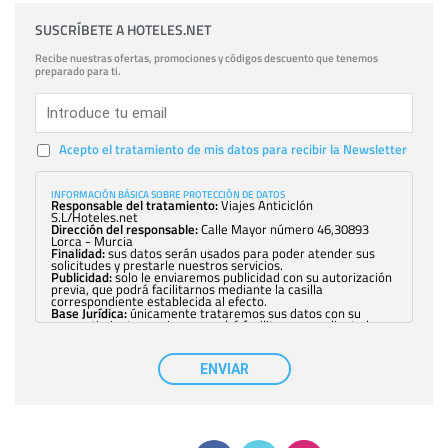
SUSCRÍBETE A HOTELES.NET
Recibe nuestras ofertas, promociones y códigos descuento que tenemos
preparado para ti.
Acepto el tratamiento de mis datos para recibir la Newsletter
INFORMACIÓN BÁSICA SOBRE PROTECCIÓN DE DATOS
Responsable del tratamiento:
Viajes Anticiclón
S.L/Hoteles.net
Dirección del responsable:
Calle Mayor número 46,30893
Lorca - Murcia
Finalidad:
sus datos serán usados para poder atender sus
solicitudes y prestarle nuestros servicios.
Publicidad:
solo le enviaremos publicidad con su autorización
previa, que podrá facilitarnos mediante la casilla
correspondiente establecida al efecto.
Base Jurídica:
únicamente trataremos sus datos con su
consentimiento previo, que podrá facilitarnos mediante la
casilla correspondiente establecida al efecto.
Destinatarios:
con carácter general, sólo el personal de
nuestra entidad que esté debidamente autorizado podrá
ENVIAR
tener conocimiento de la información que le pedimos. No se
comunicarán datos a terceros.
Derechos:
tiene derecho a saber qué información tenemos
sobre usted, corregirla y eliminarla, tal y como se explica en
la información adicional disponible en nuestra página web.
Información complementaria:
Puede consultar la información
adicional y detallada sobre cómo tratamos sus datos en la