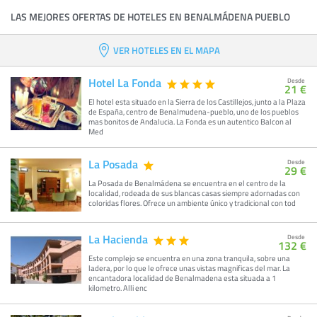
LAS MEJORES OFERTAS DE HOTELES EN BENALMÁDENA PUEBLO
VER HOTELES EN EL MAPA
Hotel La Fonda
Desde
21 €
El hotel esta situado en la Sierra de los Castillejos, junto a la Plaza
de España, centro de Benalmudena-pueblo, uno de los pueblos
mas bonitos de Andalucia. La Fonda es un autentico Balcon al
Med
La Posada
Desde
29 €
La Posada de Benalmádena se encuentra en el centro de la
localidad, rodeada de sus blancas casas siempre adornadas con
coloridas flores. Ofrece un ambiente único y tradicional con tod
La Hacienda
Desde
132 €
Este complejo se encuentra en una zona tranquila, sobre una
ladera, por lo que le ofrece unas vistas magnificas del mar. La
encantadora localidad de Benalmadena esta situada a 1
kilometro. Alli enc