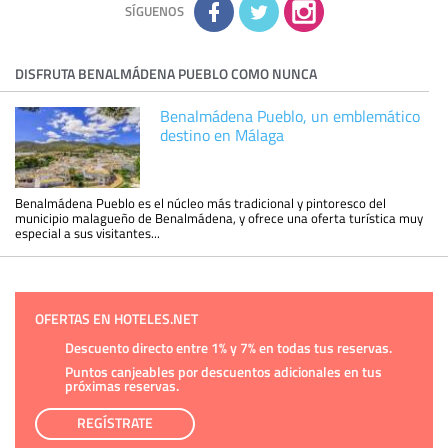
política de privacidad
SÍGUENOS
DISFRUTA BENALMÁDENA PUEBLO COMO NUNCA
Benalmádena Pueblo, un emblemático
destino en Málaga
Benalmádena Pueblo es el núcleo más tradicional y pintoresco del
municipio malagueño de Benalmádena, y ofrece una oferta turística muy
especial a sus visitantes...
OFERTAS EN HOTELES.NET
Descuento directo entre 1% y 7% en todas tus reservas.
Puntos canjeables por descuentos adicionales en tus
próximas reservas.
REGÍSTRATE