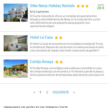
Olée Nerja Holiday Rentals
Desde
28 €
8.5
|
2
opiniones
El Fuerte Calaceite le ofrece un complejo de apartamentos
situado a solo 6 kilómetros de Nerja, en la Costa del Sol, y a tan
solo 200 metros de una pequeña playa pequeña. Sus
apartamentos dispon
Hotel La Casa
El Hotel La Casa se encuentra en la localidad encalada de Torrox,
en Andalucía. Dispone de una terraza con vistas preciosas al valle
y las montañas de Tejeda. Este hotel restaurante de gestión f
Cortijo Amaya
El Cortijo Amaya, una antigua casa andaluza convertida en casa
de campo andaluza, se encuentra a 15 minutos a pie de la playa y
ofrece piscina exterior de temporada, pista de tenis y terrazas con
v
1
2
SIGUIENTE
OPINIONES DE HOTELES EN TORROX COSTA