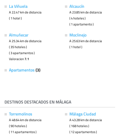
La Viñuela
Alcaucín
A 22.47 km de distancia
A 23.85 km de distancia
( 1 hotel )
( 4 hoteles )
( 1 apartamento )
Almuñecar
Moclinejo
A 25.34 km de distancia
A 25.63 km de distancia
( 35 hoteles )
( 1 hotel )
( 3 apartamentos )
Valoracion
7.1
Apartamentos
(3)
DESTINOS DESTACADOS EN MÁLAGA
Torremolinos
Málaga Ciudad
A 48.64 km de distancia
A 43.28 km de distancia
( 90 hoteles )
( 168 hoteles )
( 11 apartamentos )
( 12 apartamentos )