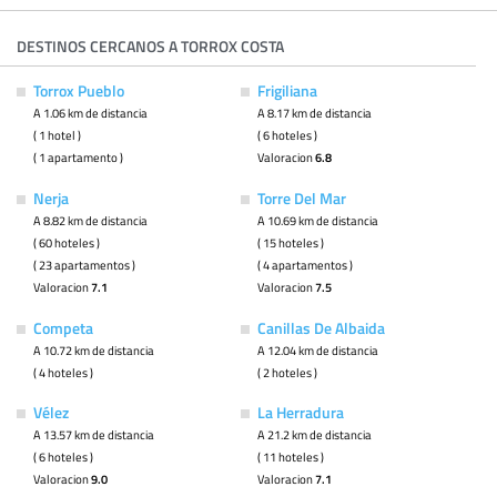
DESTINOS CERCANOS A TORROX COSTA
Torrox Pueblo
Frigiliana
A 1.06 km de distancia
A 8.17 km de distancia
( 1 hotel )
( 6 hoteles )
( 1 apartamento )
Valoracion
6.8
Nerja
Torre Del Mar
A 8.82 km de distancia
A 10.69 km de distancia
( 60 hoteles )
( 15 hoteles )
( 23 apartamentos )
( 4 apartamentos )
Valoracion
7.1
Valoracion
7.5
Competa
Canillas De Albaida
A 10.72 km de distancia
A 12.04 km de distancia
( 4 hoteles )
( 2 hoteles )
Vélez
La Herradura
A 13.57 km de distancia
A 21.2 km de distancia
( 6 hoteles )
( 11 hoteles )
Valoracion
9.0
Valoracion
7.1