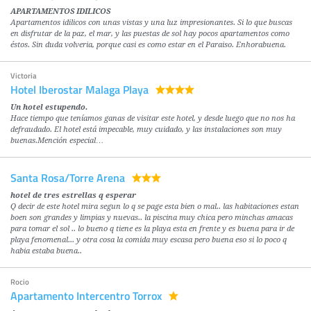
APARTAMENTOS IDILICOS
Apartamentos idilicos con unas vistas y una luz impresionantes. Si lo que buscas
en disfrutar de la paz, el mar, y las puestas de sol hay pocos apartamentos como
éstos. Sin duda volveria, porque casi es como estar en el Paraiso. Enhorabuena.
Victoria
Hotel Iberostar Malaga Playa
Un hotel estupendo.
Hace tiempo que teníamos ganas de visitar este hotel, y desde luego que no nos ha
defraudado. El hotel está impecable, muy cuidado, y las instalaciones son muy
buenas.Mención especial…
Santa Rosa/Torre Arena
hotel de tres estrellas q esperar
Q decir de este hotel mira segun lo q se page esta bien o mal.. las habitaciones estan
boen son grandes y limpias y nuevas.. la piscina muy chica pero minchas amacas
para tomar el sol .. lo bueno q tiene es la playa esta en frente y es buena para ir de
playa fenomenal... y otra cosa la comida muy escasa pero buena eso si lo poco q
habia estaba buena..
Rocio
Apartamento Intercentro Torrox