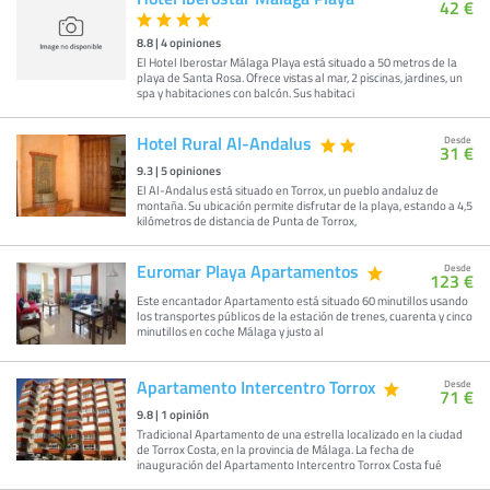
42 €
8.8
|
4
opiniones
El Hotel Iberostar Málaga Playa está situado a 50 metros de la
playa de Santa Rosa. Ofrece vistas al mar, 2 piscinas, jardines, un
spa y habitaciones con balcón. Sus habitaci
Hotel Rural Al-Andalus
Desde
31 €
9.3
|
5
opiniones
El Al-Andalus está situado en Torrox, un pueblo andaluz de
montaña. Su ubicación permite disfrutar de la playa, estando a 4,5
kilómetros de distancia de Punta de Torrox,
Euromar Playa Apartamentos
Desde
123 €
Este encantador Apartamento está situado 60 minutillos usando
los transportes públicos de la estación de trenes, cuarenta y cinco
minutillos en coche Málaga y justo al
Apartamento Intercentro Torrox
Desde
71 €
9.8
|
1
opinión
Tradicional Apartamento de una estrella localizado en la ciudad
de Torrox Costa, en la provincia de Málaga. La fecha de
inauguración del Apartamento Intercentro Torrox Costa fué