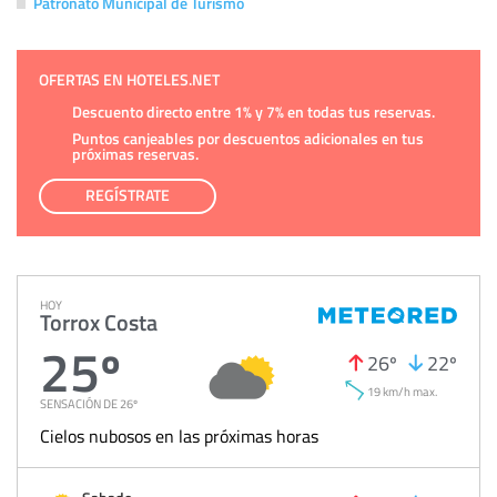
Patronato Municipal de Turismo
OFERTAS EN HOTELES.NET
Descuento directo entre 1% y 7% en todas tus reservas.
Puntos canjeables por descuentos adicionales en tus
próximas reservas.
REGÍSTRATE
HOY
Torrox Costa
25º
26º
22º
19 km/h max.
SENSACIÓN DE 26º
Cielos nubosos en las próximas horas