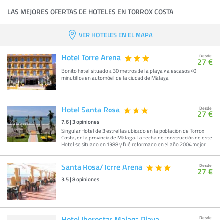
LAS MEJORES OFERTAS DE HOTELES EN TORROX COSTA
VER HOTELES EN EL MAPA
Hotel Torre Arena
Desde
27 €
Bonito hotel situado a 30 metros de la playa y a escasos 40
minutillos en automóvil de la ciudad de Málaga
Hotel Santa Rosa
Desde
27 €
7.6
|
3
opiniones
Singular Hotel de 3 estrellas ubicado en la población de Torrox
Costa, en la provincia de Málaga. La fecha de construcción de este
Hotel se situado en 1988 y fué reformado en el año 2004 mejor
Santa Rosa/Torre Arena
Desde
27 €
3.5
|
8
opiniones
Hotel Iberostar Malaga Playa
Desde