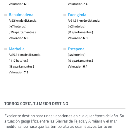
Valoracion
6.8
Valoracion
7.4
Benalmadena
Fuengirola
A 53 km de distancia
A 61.51 km de distancia
( 47 hoteles )
( 42 hoteles )
( 15 apartamentos )
( 8 apartamentos )
Valoracion
6.9
Valoracion
6.8
Marbella
Estepona
A 85.71 km de distancia
( 44 hoteles )
( 117 hoteles )
( 9 apartamentos )
( 8 apartamentos )
Valoracion
6.4
Valoracion
7.3
TORROX COSTA, TU MEJOR DESTINO
Excelente destino para unas vacaciones en cualquier época del año. Su
situación geográfica entre las Sierras de Tejada y Almijara y el mar
mediterráneo hace que las temperaturas sean suaves tanto en