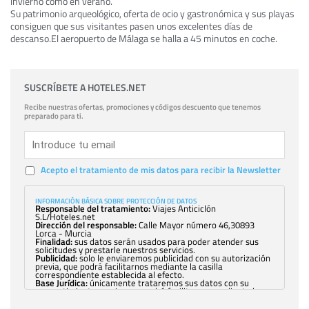
invierno como en verano.
Su patrimonio arqueológico, oferta de ocio y gastronómica y sus playas
consiguen que sus visitantes pasen unos excelentes días de
descanso.El aeropuerto de Málaga se halla a 45 minutos en coche.
SUSCRÍBETE A HOTELES.NET
Recibe nuestras ofertas, promociones y códigos descuento que tenemos
preparado para ti.
Acepto el tratamiento de mis datos para recibir la Newsletter
INFORMACIÓN BÁSICA SOBRE PROTECCIÓN DE DATOS
Responsable del tratamiento:
Viajes Anticiclón
S.L/Hoteles.net
Dirección del responsable:
Calle Mayor número 46,30893
Lorca - Murcia
Finalidad:
sus datos serán usados para poder atender sus
solicitudes y prestarle nuestros servicios.
Publicidad:
solo le enviaremos publicidad con su autorización
previa, que podrá facilitarnos mediante la casilla
correspondiente establecida al efecto.
Base Jurídica:
únicamente trataremos sus datos con su
consentimiento previo, que podrá facilitarnos mediante la
casilla correspondiente establecida al efecto.
Destinatarios:
con carácter general, sólo el personal de