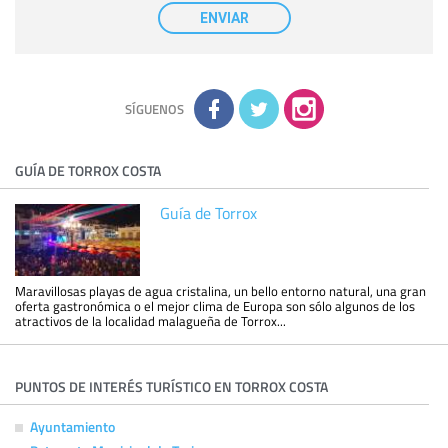
nuestra entidad que esté debidamente autorizado podrá
ENVIAR
tener conocimiento de la información que le pedimos. No se
comunicarán datos a terceros.
Derechos:
tiene derecho a saber qué información tenemos
sobre usted, corregirla y eliminarla, tal y como se explica en
la información adicional disponible en nuestra página web.
Información complementaria:
Puede consultar la información
adicional y detallada sobre cómo tratamos sus datos en la
política de privacidad
SÍGUENOS
GUÍA DE TORROX COSTA
Guía de Torrox
Maravillosas playas de agua cristalina, un bello entorno natural, una gran
oferta gastronómica o el mejor clima de Europa son sólo algunos de los
atractivos de la localidad malagueña de Torrox...
PUNTOS DE INTERÉS TURÍSTICO EN TORROX COSTA
Ayuntamiento