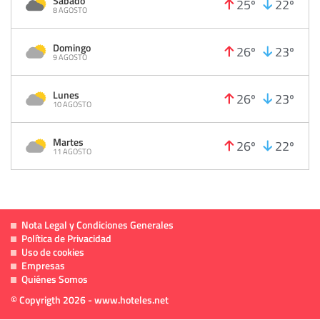
Sabado
25º
22º
8 AGOSTO
Domingo
26º
23º
9 AGOSTO
Lunes
26º
23º
10 AGOSTO
Martes
26º
22º
11 AGOSTO
Nota Legal y Condiciones Generales
Política de Privacidad
Uso de cookies
Empresas
Quiénes Somos
© Copyrigth 2026 - www.hoteles.net