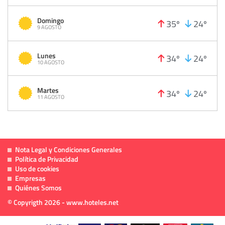
Domingo
35º
24º
9 AGOSTO
Lunes
34º
24º
10 AGOSTO
Martes
34º
24º
11 AGOSTO
Nota Legal y Condiciones Generales
Política de Privacidad
Uso de cookies
Empresas
Quiénes Somos
© Copyrigth 2026 - www.hoteles.net