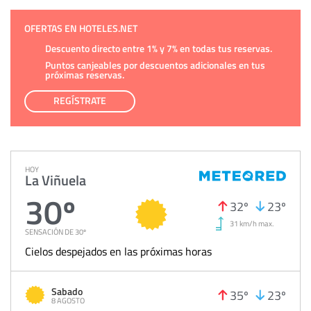
OFERTAS EN HOTELES.NET
Descuento directo entre 1% y 7% en todas tus reservas.
Puntos canjeables por descuentos adicionales en tus
próximas reservas.
REGÍSTRATE
HOY
La Viñuela
30º
32º
23º
31 km/h max.
SENSACIÓN DE 30º
Cielos despejados en las próximas horas
Sabado
35º
23º
8 AGOSTO