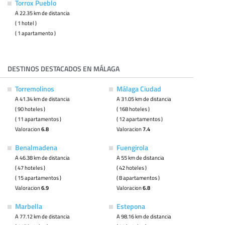
Torrox Pueblo
A 22.35 km de distancia
( 1 hotel )
( 1 apartamento )
DESTINOS DESTACADOS EN MÁLAGA
Torremolinos
Málaga Ciudad
A 41.34 km de distancia
A 31.05 km de distancia
( 90 hoteles )
( 168 hoteles )
( 11 apartamentos )
( 12 apartamentos )
Valoracion
6.8
Valoracion
7.4
Benalmadena
Fuengirola
A 46.38 km de distancia
A 55 km de distancia
( 47 hoteles )
( 42 hoteles )
( 15 apartamentos )
( 8 apartamentos )
Valoracion
6.9
Valoracion
6.8
Marbella
Estepona
A 77.12 km de distancia
A 98.16 km de distancia