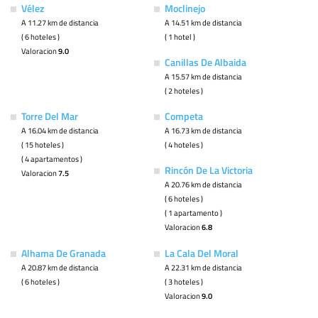
Vélez
Moclinejo
A 11.27 km de distancia
A 14.51 km de distancia
( 6 hoteles )
( 1 hotel )
Valoracion
9.0
Canillas De Albaida
A 15.57 km de distancia
( 2 hoteles )
Torre Del Mar
Competa
A 16.04 km de distancia
A 16.73 km de distancia
( 15 hoteles )
( 4 hoteles )
( 4 apartamentos )
Rincón De La Victoria
Valoracion
7.5
A 20.76 km de distancia
( 6 hoteles )
( 1 apartamento )
Valoracion
6.8
Alhama De Granada
La Cala Del Moral
A 20.87 km de distancia
A 22.31 km de distancia
( 6 hoteles )
( 3 hoteles )
Valoracion
9.0