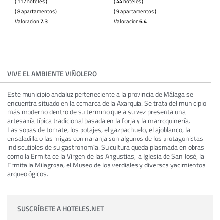
( 117 hoteles )
( 44 hoteles )
( 8 apartamentos )
( 9 apartamentos )
Valoracion
7.3
Valoracion
6.4
VIVE EL AMBIENTE VIÑOLERO
Este municipio andaluz perteneciente a la provincia de Málaga se
encuentra situado en la comarca de la Axarquía. Se trata del municipio
más moderno dentro de su término que a su vez presenta una
artesanía típica tradicional basada en la forja y la marroquinería.
Las sopas de tomate, los potajes, el gazpachuelo, el ajoblanco, la
ensaladilla o las migas con naranja son algunos de los protagonistas
indiscutibles de su gastronomía. Su cultura queda plasmada en obras
como la Ermita de la Virgen de las Angustias, la Iglesia de San José, la
Ermita la Milagrosa, el Museo de los verdiales y diversos yacimientos
arqueológicos.
SUSCRÍBETE A HOTELES.NET