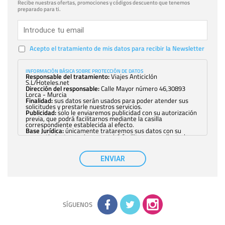
Recibe nuestras ofertas, promociones y códigos descuento que tenemos
preparado para ti.
Acepto el tratamiento de mis datos para recibir la Newsletter
INFORMACIÓN BÁSICA SOBRE PROTECCIÓN DE DATOS
Responsable del tratamiento:
Viajes Anticiclón
S.L/Hoteles.net
Dirección del responsable:
Calle Mayor número 46,30893
Lorca - Murcia
Finalidad:
sus datos serán usados para poder atender sus
solicitudes y prestarle nuestros servicios.
Publicidad:
solo le enviaremos publicidad con su autorización
previa, que podrá facilitarnos mediante la casilla
correspondiente establecida al efecto.
Base Jurídica:
únicamente trataremos sus datos con su
consentimiento previo, que podrá facilitarnos mediante la
casilla correspondiente establecida al efecto.
Destinatarios:
con carácter general, sólo el personal de
nuestra entidad que esté debidamente autorizado podrá
ENVIAR
tener conocimiento de la información que le pedimos. No se
comunicarán datos a terceros.
Derechos:
tiene derecho a saber qué información tenemos
sobre usted, corregirla y eliminarla, tal y como se explica en
la información adicional disponible en nuestra página web.
Información complementaria:
Puede consultar la información
adicional y detallada sobre cómo tratamos sus datos en la
política de privacidad
SÍGUENOS