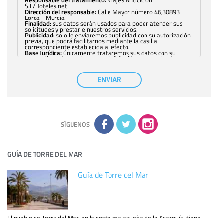
Responsable del tratamiento:
Viajes Anticiclón
S.L/Hoteles.net
Dirección del responsable:
Calle Mayor número 46,30893
Lorca - Murcia
Finalidad:
sus datos serán usados para poder atender sus
solicitudes y prestarle nuestros servicios.
Publicidad:
solo le enviaremos publicidad con su autorización
previa, que podrá facilitarnos mediante la casilla
correspondiente establecida al efecto.
Base Jurídica:
únicamente trataremos sus datos con su
consentimiento previo, que podrá facilitarnos mediante la
casilla correspondiente establecida al efecto.
Destinatarios:
con carácter general, sólo el personal de
nuestra entidad que esté debidamente autorizado podrá
ENVIAR
tener conocimiento de la información que le pedimos. No se
comunicarán datos a terceros.
Derechos:
tiene derecho a saber qué información tenemos
sobre usted, corregirla y eliminarla, tal y como se explica en
la información adicional disponible en nuestra página web.
Información complementaria:
Puede consultar la información
adicional y detallada sobre cómo tratamos sus datos en la
política de privacidad
SÍGUENOS
GUÍA DE TORRE DEL MAR
Guía de Torre del Mar
El pueblo de Torre del Mar, en la costa malagueña de la Axarquía, tiene