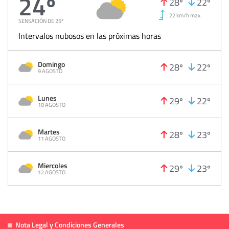
24º
28º
22º
22 km/h max.
SENSACIÓN DE 25º
Intervalos nubosos en las próximas horas
Domingo
28º
22º
9 AGOSTO
Lunes
29º
22º
10 AGOSTO
Martes
28º
23º
11 AGOSTO
Miercoles
29º
23º
12 AGOSTO
Nota Legal y Condiciones Generales