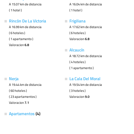
A 15.07 km de distancia
A 16.04 km de distancia
( 1 hotel )
( 1 hotel )
Rincón De La Victoria
Frigiliana
A 16.99 km de distancia
A 17.62 km de distancia
( 6 hoteles )
( 6 hoteles )
( 1 apartamento )
Valoracion
6.8
Valoracion
6.8
Alcaucín
A 18.72 km de distancia
( 4 hoteles )
( 1 apartamento )
Nerja
La Cala Del Moral
A 19.44 km de distancia
A 19.54 km de distancia
( 60 hoteles )
( 3 hoteles )
( 23 apartamentos )
Valoracion
9.0
Valoracion
7.1
Apartamentos
(4)