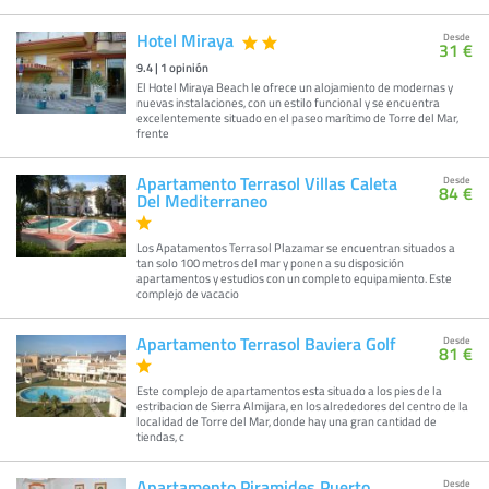
Hotel Miraya
Desde
31 €
9.4
|
1
opinión
El Hotel Miraya Beach le ofrece un alojamiento de modernas y
nuevas instalaciones, con un estilo funcional y se encuentra
excelentemente situado en el paseo marítimo de Torre del Mar,
frente
Apartamento Terrasol Villas Caleta
Desde
84 €
Del Mediterraneo
Los Apatamentos Terrasol Plazamar se encuentran situados a
tan solo 100 metros del mar y ponen a su disposición
apartamentos y estudios con un completo equipamiento. Este
complejo de vacacio
Apartamento Terrasol Baviera Golf
Desde
81 €
Este complejo de apartamentos esta situado a los pies de la
estribacion de Sierra Almijara, en los alrededores del centro de la
localidad de Torre del Mar, donde hay una gran cantidad de
tiendas, c
Apartamento Piramides Puerto
Desde