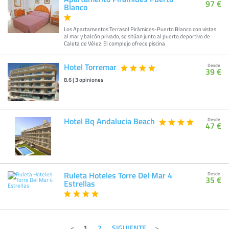
97 €
Blanco
Los Apartamentos Terrasol Pirámides-Puerto Blanco con vistas
al mar y balcón privado, se sitúan junto al puerto deportivo de
Caleta de Vélez. El complejo ofrece piscina
Hotel Torremar
Desde
39 €
8.6
|
3
opiniones
Hotel Bq Andalucia Beach
Desde
47 €
Ruleta Hoteles Torre Del Mar 4
Desde
35 €
Estrellas
1
2
SIGUIENTE