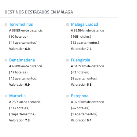
DESTINOS DESTACADOS EN MÁLAGA
Torremolinos
Málaga Ciudad
A 38.53 km de distancia
A 32.59 km de distancia
( 90 hoteles )
( 168 hoteles )
( 11 apartamentos )
( 12 apartamentos )
Valoracion
6.8
Valoracion
7.4
Benalmadena
Fuengirola
A 43.08 km de distancia
A 51.72 km de distancia
( 47 hoteles )
( 42 hoteles )
( 15 apartamentos )
( 8 apartamentos )
Valoracion
6.9
Valoracion
6.8
Marbella
Estepona
A 75.7 km de distancia
A 97.19 km de distancia
( 117 hoteles )
( 44 hoteles )
( 8 apartamentos )
( 9 apartamentos )
Valoracion
7.3
Valoracion
6.4