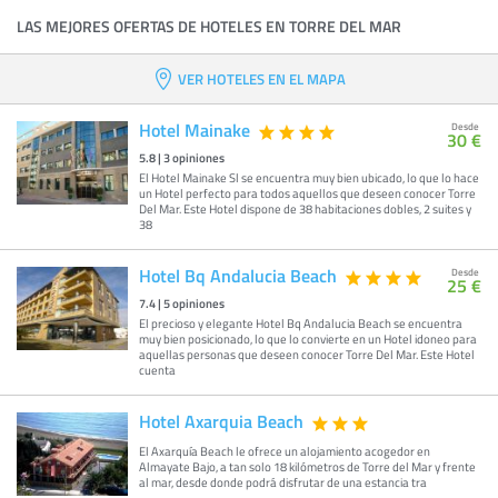
LAS MEJORES OFERTAS DE HOTELES EN TORRE DEL MAR
VER HOTELES EN EL MAPA
Hotel Mainake
Desde
30 €
5.8
|
3
opiniones
El Hotel Mainake Sl se encuentra muy bien ubicado, lo que lo hace
un Hotel perfecto para todos aquellos que deseen conocer Torre
Del Mar. Este Hotel dispone de 38 habitaciones dobles, 2 suites y
38
Hotel Bq Andalucia Beach
Desde
25 €
7.4
|
5
opiniones
El precioso y elegante Hotel Bq Andalucia Beach se encuentra
muy bien posicionado, lo que lo convierte en un Hotel idoneo para
aquellas personas que deseen conocer Torre Del Mar. Este Hotel
cuenta
Hotel Axarquia Beach
El Axarquía Beach le ofrece un alojamiento acogedor en
Almayate Bajo, a tan solo 18 kilómetros de Torre del Mar y frente
al mar, desde donde podrá disfrutar de una estancia tra