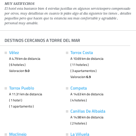
MUY SATIFECHOS
El hotel esta bastante bien 4 estrelas justillas en algunos serviciospero compensado
por otros, muy detallistas en cuanto le pides algo al dia siguiente los tienes , detalles
pequellos pero que hacen que tu estancia sea mas confortable y agradable ,
personal muy amable.
DESTINOS CERCANOS A TORRE DEL MAR
Vélez
Torrox Costa
A 4.79 km de distancia
A 10.69 km de distancia
( 6 hoteles )
( 11 hoteles )
Valoracion
9.0
( 3 apartamentos )
Valoracion
6.9
Torrox Pueblo
Competa
A 11.31 km de distancia
A 14.63 km de distancia
( 1 hotel )
( 4 hoteles )
( 1 apartamento )
Canillas De Albaida
A 14.98 km de distancia
( 2 hoteles )
Moclinejo
La Viñuela