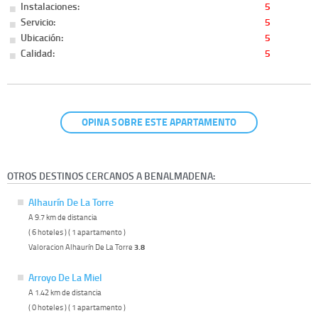
Instalaciones:
5
Servicio:
5
Ubicación:
5
Calidad:
5
OPINA SOBRE ESTE APARTAMENTO
OTROS DESTINOS CERCANOS A BENALMADENA:
Alhaurín De La Torre
A 9.7 km de distancia
( 6 hoteles ) ( 1 apartamento )
Valoracion Alhaurín De La Torre
3.8
Arroyo De La Miel
A 1.42 km de distancia
( 0 hoteles ) ( 1 apartamento )