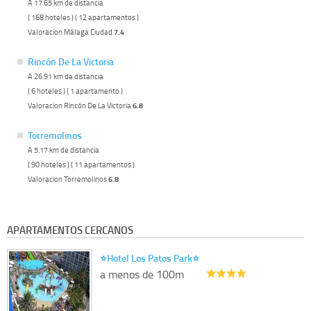
A 17.65 km de distancia
( 168 hoteles ) ( 12 apartamentos )
Valoracion Málaga Ciudad
7.4
Rincón De La Victoria
A 26.91 km de distancia
( 6 hoteles ) ( 1 apartamento )
Valoracion Rincón De La Victoria
6.8
Torremolinos
A 5.17 km de distancia
( 90 hoteles ) ( 11 apartamentos )
Valoracion Torremolinos
6.8
APARTAMENTOS CERCANOS
⭐️Hotel Los Patos Park⭐️
a menos de 100m