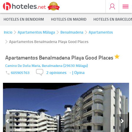
HOTELES EN BENIDORM
HOTELES EN MADRID
HOTELES EN BARCELO
Inicio
Apartamentos Málaga
Benalmadena
Apartamentos
Apartamentos Benalmadena Playa Good Places
Apartamentos Benalmadena Playa Good Places
(
)
Camino De Doña Maria,
Benalmadena
29630
Málaga
2 opiniones
-
| Opina
605905163