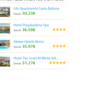
Derechos:
tiene derecho a saber qué
Life Apartments Costa Ballena
información tenemos sobre usted, corregirla y
50.23€
eliminarla, tal y como se explica en la
Desde
información adicional disponible en nuestra
página web.
Hotel Playaballena Spa
Información complementaria:
Puede consultar
36.59€
la información adicional y detallada sobre cómo
Desde
tratamos sus datos en la
política de privacidad
Advise Hotels Reina
35.97€
Desde
Hotel The Level At Meliá Vill…
51.27€
Desde