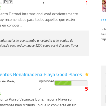
1
1
€
ento Flatotel Internacional está excelentemente
uy recomendado para todos aquellos que estén
La
s en conocer…
Si 
tie
deja
malas,malas,lo que sobraba a mediodia te lo ponian de
ida,de pena todo.y pague 1200 euros por 6 dias,tres llaves
entos Benalmadena Playa Good Places
opiniones
oña Maria,
5
2
€
mento Pierre Vacances Benalmadena Playa se
bastante bien situado, lo que lo convierte en un