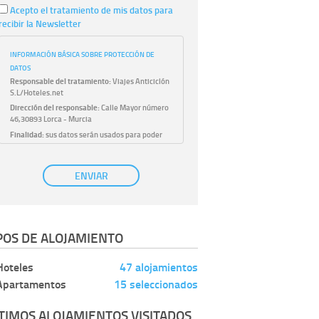
Acepto el tratamiento de mis datos para
recibir la Newsletter
INFORMACIÓN BÁSICA SOBRE PROTECCIÓN DE
DATOS
Responsable del tratamiento:
Viajes Anticiclón
S.L/Hoteles.net
Dirección del responsable:
Calle Mayor número
46,30893 Lorca - Murcia
Finalidad:
sus datos serán usados para poder
atender sus solicitudes y prestarle nuestros
servicios.
Publicidad:
solo le enviaremos publicidad con su
ENVIAR
autorización previa, que podrá facilitarnos
mediante la casilla correspondiente
establecida al efecto.
Base Jurídica:
únicamente trataremos sus datos
POS DE ALOJAMIENTO
con su consentimiento previo, que podrá
facilitarnos mediante la casilla correspondiente
establecida al efecto.
Hoteles
47 alojamientos
Destinatarios:
con carácter general, sólo el
Apartamentos
15 seleccionados
personal de nuestra entidad que esté
debidamente autorizado podrá tener
conocimiento de la información que le pedimos.
TIMOS ALOJAMIENTOS VISITADOS
No se comunicarán datos a terceros.