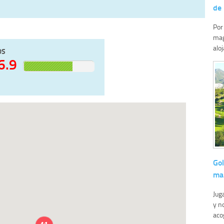
de 
Por
mag
alo
OS
6.9
Gol
ma
Juga
y n
aco