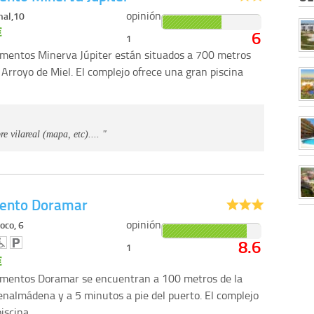
opinión
nal,10
€
6
1
mentos Minerva Júpiter están situados a 700 metros
 Arroyo de Miel. El complejo ofrece una gran piscina
e vilareal (mapa, etc).... "
ento Doramar
opinión
roco, 6
8.6
1
€
amentos Doramar se encuentran a 100 metros de la
enalmádena y a 5 minutos a pie del puerto. El complejo
piscina…