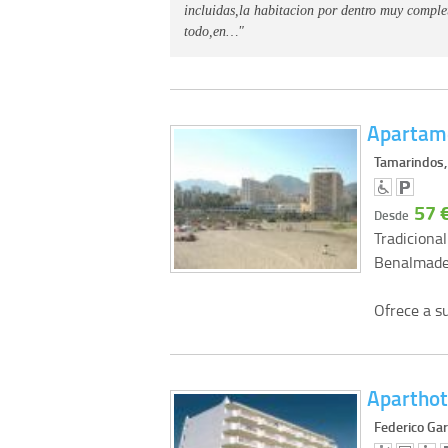
incluidas,la habitacion por dentro muy compl
todo,en…"
Apartam
Tamarindos,
57 
Desde
Tradiciona
Benalmaden
Ofrece a s
Aparthot
Federico Gar