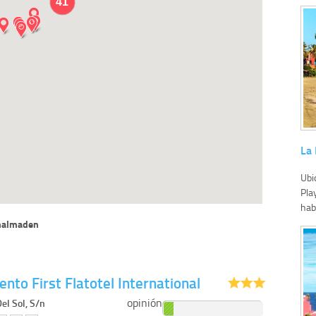
41
La 
Ubi
Pla
hab
nalmaden
nto First Flatotel International
opinión
Del Sol, S/n