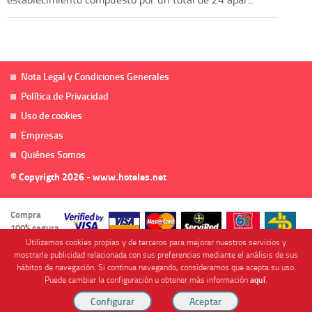
Nota Legal y Condiciones Generales
Política de Privacidad
Uso de cookies
Empresas
Quiénes Somos
© Copyrigth 2026 - www.hoteles.net
Compra
100% segura
Utilizamos cookies propias y de terceros para mejorar nuestros servicios y
mostrarle publicidad relacionada con sus preferencias mediante el análisis de sus
hábitos de navegación. Si continua navegando, consideramos que acepta su uso.
Puede cambiar la configuración u obtener más información
aquí
.
Cofinanciado por