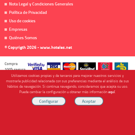
Nota Legal y Condiciones Generales
Política de Privacidad
Uso de cookies
Empresas
Quiénes Somos
© Copyrigth 2026 - www.hoteles.net
Compra
100% segura
Utilizamos cookies propias y de terceros para mejorar nuestros servicios y
mostrarle publicidad relacionada con sus preferencias mediante el análisis de sus
hábitos de navegación. Si continua navegando, consideramos que acepta su uso.
Puede cambiar la configuración u obtener más información
aquí
.
Cofinanciado por
Viajes Anticiclón, S.L. Agencia de Viajes Online - C.I. MU-107-2-25. C/ Mayor nº46 Bajo,
CP: 30893, Almendricos (Murcia, Spain).