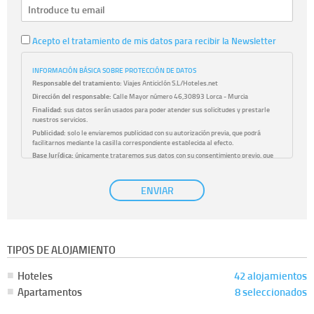
Acepto el tratamiento de mis datos para recibir la Newsletter
INFORMACIÓN BÁSICA SOBRE PROTECCIÓN DE DATOS
Responsable del tratamiento:
Viajes Anticiclón S.L/Hoteles.net
Dirección del responsable:
Calle Mayor número 46,30893 Lorca - Murcia
Finalidad:
sus datos serán usados para poder atender sus solicitudes y prestarle
nuestros servicios.
Publicidad:
solo le enviaremos publicidad con su autorización previa, que podrá
facilitarnos mediante la casilla correspondiente establecida al efecto.
Base Jurídica:
únicamente trataremos sus datos con su consentimiento previo, que
podrá facilitarnos mediante la casilla correspondiente establecida al efecto.
Destinatarios:
con carácter general, sólo el personal de nuestra entidad que esté
ENVIAR
debidamente autorizado podrá tener conocimiento de la información que le pedimos.
No se comunicarán datos a terceros.
Derechos:
tiene derecho a saber qué información tenemos sobre usted, corregirla y
eliminarla, tal y como se explica en la información adicional disponible en nuestra
página web.
Información complementaria:
Puede consultar la información adicional y detallada
TIPOS DE ALOJAMIENTO
sobre cómo tratamos sus datos en la
política de privacidad
Hoteles
42 alojamientos
Apartamentos
8 seleccionados