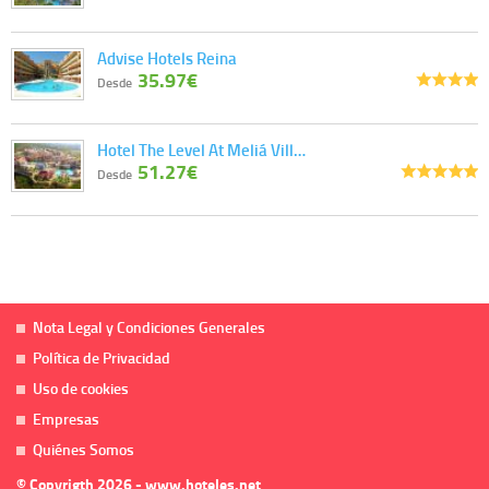
Advise Hotels Reina
35.97€
Desde
Hotel The Level At Meliá Vill…
51.27€
Desde
Nota Legal y Condiciones Generales
Política de Privacidad
Uso de cookies
Empresas
Quiénes Somos
© Copyrigth 2026 - www.hoteles.net