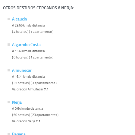
OTROS DESTINOS CERCANOS A NERJA:
Alcaucín
A 29.66 km de distancia
( 4 hoteles ) ( 1 apartamento )
Algarrobo Costa
A 15.68 km de distancia
( 0 hoteles ) ( 1 apartamento )
Almuñecar
A 16.71 km de distancia
( 35 hoteles ) ( 3 apartamentos )
Valoracion Almuñecar
7.1
Nerja
A 0.64 km de distancia
( 60 hoteles ) ( 23 apartamentos )
Valoracion Nerja
7.1
Periana