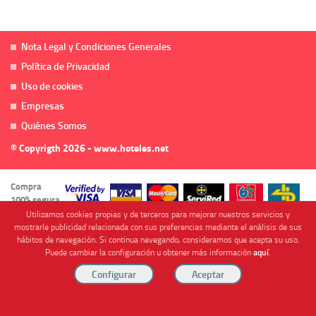
Nota Legal y Condiciones Generales
Política de Privacidad
Uso de cookies
Empresas
Quiénes Somos
© Copyrigth 2026 - www.hoteles.net
Compra
100% segura
Utilizamos cookies propias y de terceros para mejorar nuestros servicios y
mostrarle publicidad relacionada con sus preferencias mediante el análisis de sus
hábitos de navegación. Si continua navegando, consideramos que acepta su uso.
Puede cambiar la configuración u obtener más información
aquí
.
Cofinanciado por
Viajes Anticiclón, S.L. Agencia de Viajes Online - C.I. MU-107-2-25. C/ Mayor nº46 Bajo,
CP: 30893, Almendricos (Murcia, Spain).