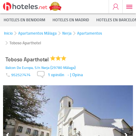
HOTELES EN BENIDORM
HOTELES EN MADRID
HOTELES EN BARCELO
Inicio
Apartamentos Málaga
Nerja
Apartamentos
Toboso Aparthotel
Toboso Aparthotel
(
)
Balcon De Europa, S/n
Nerja
29780
Málaga
1 opinión
-
| Opina
952527474