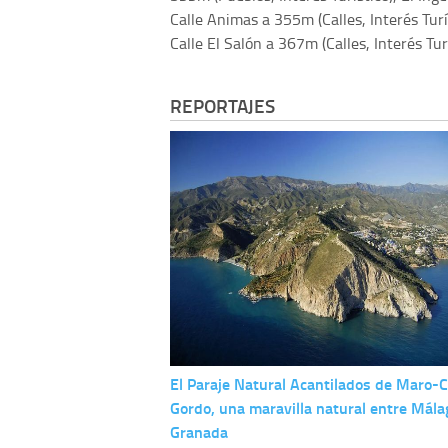
Calle Animas a 355m (Calles, Interés Turís
Calle El Salón a 367m (Calles, Interés Turí
REPORTAJES
El Paraje Natural Acantilados de Maro-C
Gordo, una maravilla natural entre Mála
Granada