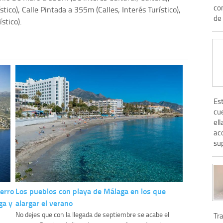
com
tico), Calle Pintada a 355m (Calles, Interés Turístico),
de 
stico).
Es
cu
el
ac
su
erro
Los pueblos con playa de Málaga en los que
ga y
alargar el verano
No dejes que con la llegada de septiembre se acabe el
Tra