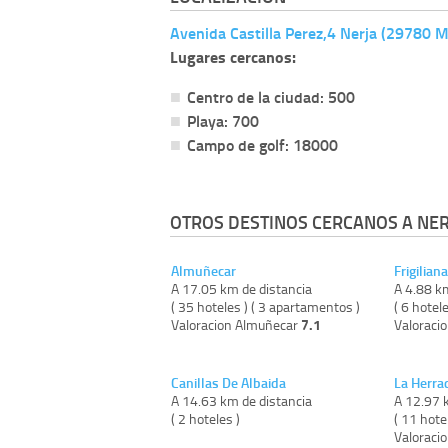
Avenida Castilla Perez,4 Nerja (29780 M
Lugares cercanos:
Centro de la ciudad: 500
Playa: 700
Campo de golf: 18000
OTROS DESTINOS CERCANOS A NER
Almuñecar
Frigiliana
A 17.05 km de distancia
A 4.88 k
( 35 hoteles ) ( 3 apartamentos )
( 6 hotele
7.1
Valoracion Almuñecar
Valoracio
Canillas De Albaida
La Herra
A 14.63 km de distancia
A 12.97 
( 2 hoteles )
( 11 hote
Valoraci