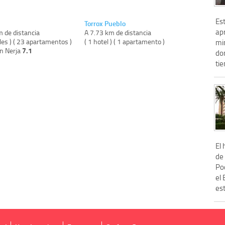
Est
Torrox Pueblo
ap
m de distancia
A 7.73 km de distancia
les ) ( 23 apartamentos )
( 1 hotel ) ( 1 apartamento )
min
7.1
on Nerja
do
tie
El 
de 
Po
el 
est