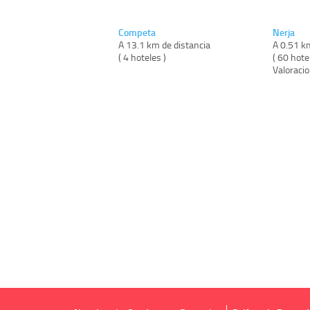
Competa
Nerja
A 13.1 km de distancia
A 0.51 k
( 4 hoteles )
( 60 hote
Valoraci