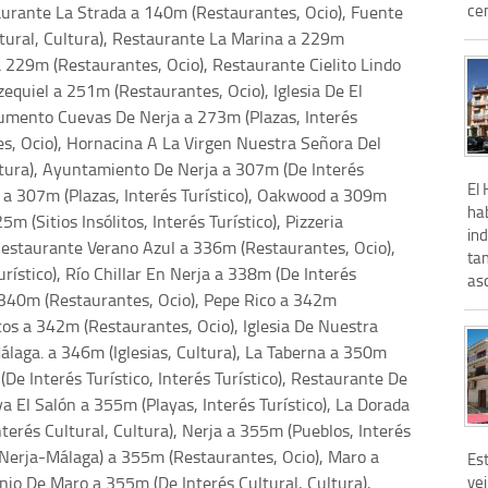
cen
urante La Strada a 140m (Restaurantes, Ocio), Fuente
tural, Cultura), Restaurante La Marina a 229m
 229m (Restaurantes, Ocio), Restaurante Cielito Lindo
equiel a 251m (Restaurantes, Ocio), Iglesia De El
numento Cuevas De Nerja a 273m (Plazas, Interés
es, Ocio), Hornacina A La Virgen Nuestra Señora Del
tura), Ayuntamiento De Nerja a 307m (De Interés
El 
ña a 307m (Plazas, Interés Turístico), Oakwood a 309m
hab
m (Sitios Insólitos, Interés Turístico), Pizzeria
ind
Restaurante Verano Azul a 336m (Restaurantes, Ocio),
ta
urístico), Río Chillar En Nerja a 338m (De Interés
asc
a 340m (Restaurantes, Ocio), Pepe Rico a 342m
cos a 342m (Restaurantes, Ocio), Iglesia De Nuestra
álaga. a 346m (Iglesias, Cultura), La Taberna a 350m
De Interés Turístico, Interés Turístico), Restaurante De
a El Salón a 355m (Playas, Interés Turístico), La Dorada
erés Cultural, Cultura), Nerja a 355m (Pueblos, Interés
 (Nerja-Málaga) a 355m (Restaurantes, Ocio), Maro a
Est
enio De Maro a 355m (De Interés Cultural, Cultura),
vei