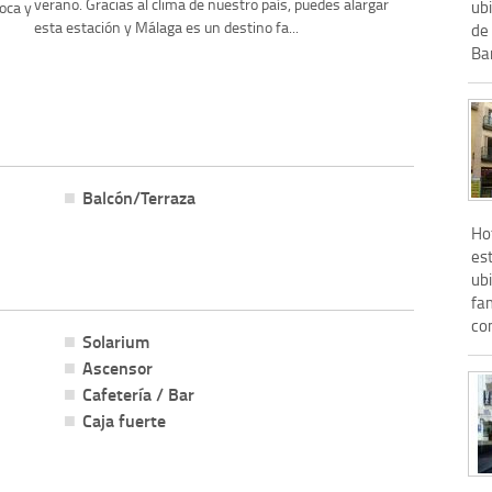
verano. Gracias al clima de nuestro país, puedes alargar
ubi
oca y
esta estación y Málaga es un destino fa...
de 
Bar
Balcón/Terraza
Ho
es
ubi
fam
com
Solarium
Ascensor
Cafetería / Bar
Caja fuerte