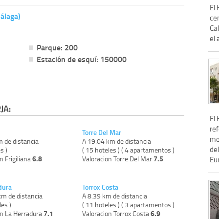
El 
álaga)
cen
Ca
el 
Parque: 200
Estación de esquí: 150000
JA:
El 
re
Torre Del Mar
met
m de distancia
A 19.04 km de distancia
de
s )
( 15 hoteles ) ( 4 apartamentos )
6.8
7.5
n Frigiliana
Valoracion Torre Del Mar
Eur
dura
Torrox Costa
km de distancia
A 8.39 km de distancia
les )
( 11 hoteles ) ( 3 apartamentos )
7.1
6.9
on La Herradura
Valoracion Torrox Costa