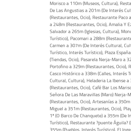
Morisco a 110m (Museos, Cultura), Resta
De Las Angustias a 201m (De Interés Cul
(Restaurantes, Ocio), Restaurante Paco a
a 248m (Restaurantes, Ocio), Amalia Y Ez
Salvador a 265m (Iglesias, Cultura), Mo
Turístico), Pacomari a 288m (Restaurant
Carmen a 307m (De Interés Cultural, Cul
Turístico, Interés Turístico), Plaza Espa
(Tiendas, Ocio), Pasarela Nerja-Maro a 325
Portofino a 329m (Restaurantes, Ocio), 
Casco Histórico a 338m (Calles, Interés T
Cultural, Cultura), Heladeria La Ibense 
(Restaurantes, Ocio), Café Bar Los Maris
Señora De Las Maravillas (Maro) Nerja-M
(Restaurantes, Ocio), Artesanías a 350m (
Miguel a 351m (Restaurantes, Ocio), Play
1ª (O Barco De Chanquete) a 355m (De Int
Turístico), Restaurante ?puente Águila?
355m (Pueblos, Interés Turístico), El Ing