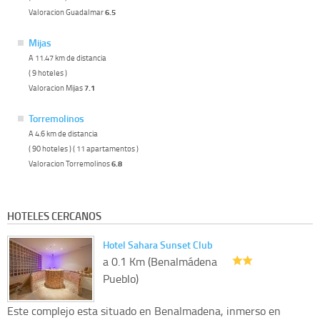
Valoracion Guadalmar
6.5
Mijas
A 11.47 km de distancia
( 9 hoteles )
Valoracion Mijas
7.1
Torremolinos
A 4.6 km de distancia
( 90 hoteles ) ( 11 apartamentos )
Valoracion Torremolinos
6.8
HOTELES CERCANOS
Hotel Sahara Sunset Club
a 0.1 Km (Benalmádena
Pueblo)
Este complejo esta situado en Benalmadena, inmerso en