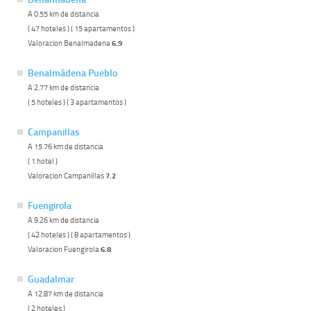
A 0.55 km de distancia
( 47 hoteles ) ( 15 apartamentos )
Valoracion Benalmadena
6.9
Benalmádena Pueblo
A 2.77 km de distancia
( 5 hoteles ) ( 3 apartamentos )
Campanillas
A 15.76 km de distancia
( 1 hotel )
Valoracion Campanillas
7.2
Fuengirola
A 9.26 km de distancia
( 42 hoteles ) ( 8 apartamentos )
Valoracion Fuengirola
6.8
Guadalmar
A 12.87 km de distancia
( 2 hoteles )