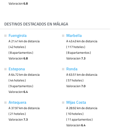
Valoracion
6.8
DESTINOS DESTACADOS EN MÁLAGA
Fuengirola
Marbella
A 21.41 km de distancia
A 43.43 km de distancia
( 42 hoteles )
( 117 hoteles )
( 8 apartamentos )
( 8 apartamentos )
Valoracion
6.8
Valoracion
7.3
Estepona
Ronda
A 64.72 km de distancia
A 63.51 km de distancia
( 44 hoteles )
( 57 hoteles )
( 9 apartamentos )
Valoracion
7.0
Valoracion
6.4
Antequera
Mijas Costa
A 37.97 km de distancia
A 28.92 km de distancia
( 21 hoteles )
( 10 hoteles )
Valoracion
7.3
( 11 apartamentos )
Valoracion
6.4