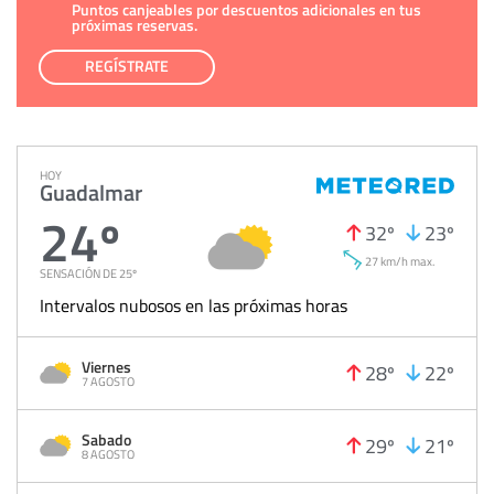
Puntos canjeables por descuentos adicionales en tus
próximas reservas.
REGÍSTRATE
HOY
Guadalmar
24º
32º
23º
27 km/h max.
SENSACIÓN DE 25º
Intervalos nubosos en las próximas horas
Viernes
28º
22º
7 AGOSTO
Sabado
29º
21º
8 AGOSTO