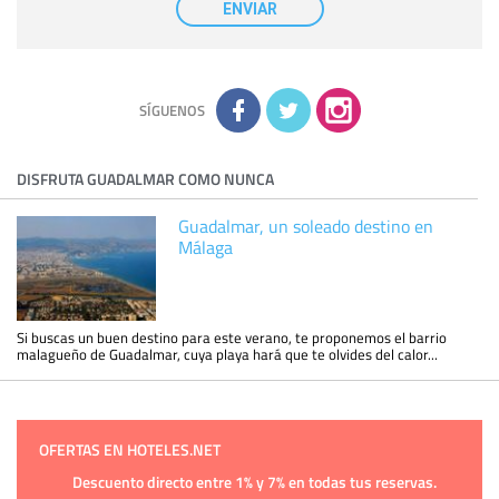
nuestra entidad que esté debidamente autorizado podrá
ENVIAR
tener conocimiento de la información que le pedimos. No se
comunicarán datos a terceros.
Derechos:
tiene derecho a saber qué información tenemos
sobre usted, corregirla y eliminarla, tal y como se explica en
la información adicional disponible en nuestra página web.
Información complementaria:
Puede consultar la información
adicional y detallada sobre cómo tratamos sus datos en la
política de privacidad
SÍGUENOS
DISFRUTA GUADALMAR COMO NUNCA
Guadalmar, un soleado destino en
Málaga
Si buscas un buen destino para este verano, te proponemos el barrio
malagueño de Guadalmar, cuya playa hará que te olvides del calor...
OFERTAS EN HOTELES.NET
Descuento directo entre 1% y 7% en todas tus reservas.