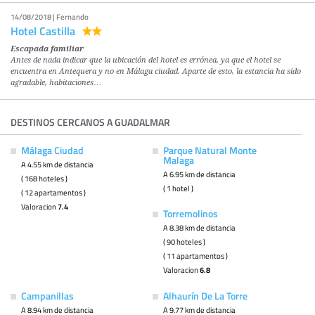
14/08/2018 | Fernando
Hotel Castilla
Escapada familiar
Antes de nada indicar que la ubicación del hotel es errónea, ya que el hotel se
encuentra en Antequera y no en Málaga ciudad. Aparte de esto, la estancia ha sido
agradable, habitaciones…
DESTINOS CERCANOS A GUADALMAR
Málaga Ciudad
Parque Natural Monte
Malaga
A 4.55 km de distancia
A 6.95 km de distancia
( 168 hoteles )
( 1 hotel )
( 12 apartamentos )
Valoracion
7.4
Torremolinos
A 8.38 km de distancia
( 90 hoteles )
( 11 apartamentos )
Valoracion
6.8
Campanillas
Alhaurín De La Torre
A 8.94 km de distancia
A 9.77 km de distancia