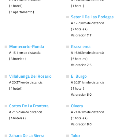
( 1 hotel )
( 1 hotel )
( 1 apartamento )
Setenil De Las Bodegas
A 12.79 km de distancia
( 2 hoteles )
Valoracion
7.7
Montecorto-Ronda
Grazalema
A 15.1 km de distancia
A 16.96 km de distancia
( 3 hoteles )
( 5 hoteles )
Valoracion
7.5
Villaluenga Del Rosario
El Burgo
A 20.27 km de distancia
A 20.31 km de distancia
( 1 hotel )
( 1 hotel )
Valoracion
5.0
Cortes De La Frontera
Olvera
A 21.52 km de distancia
A 21.87 km de distancia
( 4 hoteles )
( 5 hoteles )
Valoracion
8.0
Zahara De La Sierra
Tolox