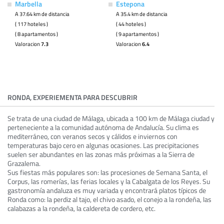
Marbella
Estepona
A 37.64 km de distancia
A 35.4 km de distancia
( 117 hoteles )
( 44 hoteles )
( 8 apartamentos )
( 9 apartamentos )
Valoracion
7.3
Valoracion
6.4
RONDA, EXPERIEMENTA PARA DESCUBRIR
Se trata de una ciudad de Málaga, ubicada a 100 km de Málaga ciudad y
perteneciente a la comunidad autónoma de Andalucía. Su clima es
mediterráneo, con veranos secos y cálidos e inviernos con
temperaturas bajo cero en algunas ocasiones. Las precipitaciones
suelen ser abundantes en las zonas más próximas a la Sierra de
Grazalema.
Sus fiestas más populares son: las procesiones de Semana Santa, el
Corpus, las romerías, las ferias locales y la Cabalgata de los Reyes. Su
gastronomía andaluza es muy variada y encontrará platos típicos de
Ronda como: la perdiz al tajo, el chivo asado, el conejo a la rondeña, las
calabazas a la rondeña, la caldereta de cordero, etc.