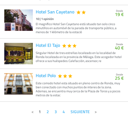
Hotel San Cayetano
Desde
19 €
10
|
1
opinión
El magnífico Hotel San Cayetano está situado tan solo cinco
minutillos en automóvil de la parada de transporte público, a
menos de 1 kilómetro de la estació
Hotel El Tajo
Desde
40 €
Singular Hotel de tres estrellas localizado en la localidad de
Ronda localizada en la provincia de Málaga. Este acogedor hotel
ofrece a sus huéspedes: Calefacción, ascensor, re
Hotel Polo
Desde
25 €
Este comodo hotel esta situado en pleno centro de Ronda, muy
bien conectado con muchos puntos de interes de la zona.
Ademas, se encuentra muy cerca de la Plaza de Toros y a pocos
metros de la estac
1
2
3
4
SIGUIENTE