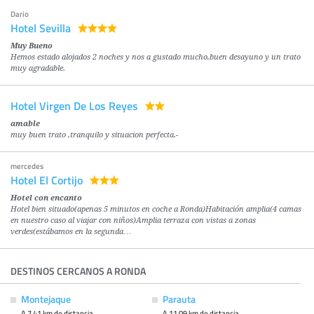
Dario
Hotel Sevilla
Muy Bueno
Hemos estado alojados 2 noches y nos a gustado mucho,buen desayuno y un trato
muy agradable.
Hotel Virgen De Los Reyes
amable
muy buen trato ,tranquilo y situacion perfecta.-
mercedes
Hotel El Cortijo
Hotel con encanto
Hotel bien situado(apenas 5 minutos en coche a Ronda)Habitación amplia(4 camas
en nuestro caso al viajar con niños)Amplia terraza con vistas a zonas
verdes(estábamos en la segunda…
DESTINOS CERCANOS A RONDA
Montejaque
Parauta
A 7.41 km de distancia
A 11.09 km de distancia