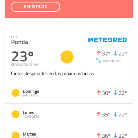
REGÍSTRATE
HOY
Ronda
23º
37º
22º
30 km/h max.
SENSACIÓN DE 25º
Cielos despejados en las próximas horas
Domingo
36º
22º
9 AGOSTO
Lunes
35º
22º
10 AGOSTO
Martes
36º
22º
11 AGOSTO