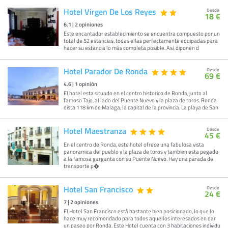
Hotel Virgen De Los Reyes
Desde
18 €
6.1
|
2
opiniones
Este encantador establecimiento se encuentra compuesto por un
total de 52 estancias, todas ellas perfectamente equipadas para
hacer su estancia lo más completa posible. Así, diponen d
Hotel Parador De Ronda
Desde
69 €
4.6
|
1
opinión
El hotel esta situado en el centro historico de Ronda, junto al
famoso Tajo, al lado del Puente Nuevo y la plaza de toros. Ronda
dista 118 km de Malaga, la capital de la provincia. La playa de San
Hotel Maestranza
Desde
45 €
En el centro de Ronda, este hotel ofrece una fabulosa vista
panoramica del pueblo y la plaza de toros y tambien esta pegado
a la famosa garganta con su Puente Nuevo. Hay una parada de
transporte p�
Hotel San Francisco
Desde
24 €
7
|
2
opiniones
El Hotel San Francisco está bastante bien posicionado, lo que lo
hace muy recomendado para todos aquellos interesados en dar
un paseo por Ronda. Este Hotel cuenta con 3 habitaciones individu