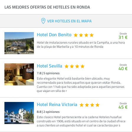
LAS MEJORES OFERTAS DE HOTELES EN RONDA
VER HOTELES EN EL MAPA
Hotel Don Benito
Desde
31 €
Hotel de instalaciones rurales situado en la Campiña, a una hora
de la playa de Marbella y a 10 minutos de Ronda
Hotel Sevilla
Desde
40 €
7.8
|
5
opiniones
Este elegante Hotel está bastante bien ubicado, muy
recomendado para todos aquellos que quieran visitar Ronda.
Cuenta con 1 hab que ha sido adaptada para aquellas personas
que viajan en silla de r
Hotel Reina Victoria
Desde
45 €
8.8
|
2
opiniones
Este clasico Hotel perteneciente a la cadena Hoteles husafue
construido en 1906, está situado en el centro de la ciudad ofrece
a sus clientes un estupendo hotel el cual se caracteriza por s