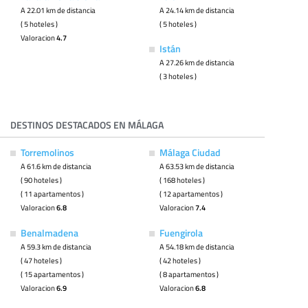
A 22.01 km de distancia
A 24.14 km de distancia
( 5 hoteles )
( 5 hoteles )
Valoracion
4.7
Istán
A 27.26 km de distancia
( 3 hoteles )
DESTINOS DESTACADOS EN MÁLAGA
Torremolinos
Málaga Ciudad
A 61.6 km de distancia
A 63.53 km de distancia
( 90 hoteles )
( 168 hoteles )
( 11 apartamentos )
( 12 apartamentos )
Valoracion
6.8
Valoracion
7.4
Benalmadena
Fuengirola
A 59.3 km de distancia
A 54.18 km de distancia
( 47 hoteles )
( 42 hoteles )
( 15 apartamentos )
( 8 apartamentos )
Valoracion
6.9
Valoracion
6.8