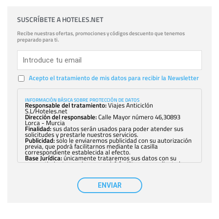
SUSCRÍBETE A HOTELES.NET
Recibe nuestras ofertas, promociones y códigos descuento que tenemos
preparado para ti.
Acepto el tratamiento de mis datos para recibir la Newsletter
INFORMACIÓN BÁSICA SOBRE PROTECCIÓN DE DATOS
Responsable del tratamiento:
Viajes Anticiclón
S.L/Hoteles.net
Dirección del responsable:
Calle Mayor número 46,30893
Lorca - Murcia
Finalidad:
sus datos serán usados para poder atender sus
solicitudes y prestarle nuestros servicios.
Publicidad:
solo le enviaremos publicidad con su autorización
previa, que podrá facilitarnos mediante la casilla
correspondiente establecida al efecto.
Base Jurídica:
únicamente trataremos sus datos con su
consentimiento previo, que podrá facilitarnos mediante la
casilla correspondiente establecida al efecto.
Destinatarios:
con carácter general, sólo el personal de
nuestra entidad que esté debidamente autorizado podrá
ENVIAR
tener conocimiento de la información que le pedimos. No se
comunicarán datos a terceros.
Derechos:
tiene derecho a saber qué información tenemos
sobre usted, corregirla y eliminarla, tal y como se explica en
la información adicional disponible en nuestra página web.
Información complementaria:
Puede consultar la información