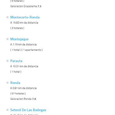
( 5 hoteles )
Valoracion Grazalema
7.5
Montecorto-Ronda
A 15.83 km de distancia
( 3 hoteles )
Montejaque
A 7.75 km de distancia
( 1 hotel ) ( 1 apartamento )
Parauta
A 10.31 km de distancia
( 1 hotel )
Ronda
A 0.81 km de distancia
( 57 hoteles )
Valoracion Ronda
7.0
Setenil De Las Bodegas