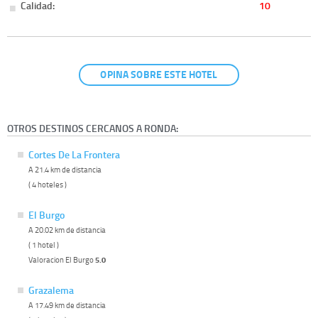
Calidad:
10
OPINA SOBRE ESTE HOTEL
OTROS DESTINOS CERCANOS A RONDA:
Cortes De La Frontera
A 21.4 km de distancia
( 4 hoteles )
El Burgo
A 20.02 km de distancia
( 1 hotel )
Valoracion El Burgo
5.0
Grazalema
A 17.49 km de distancia