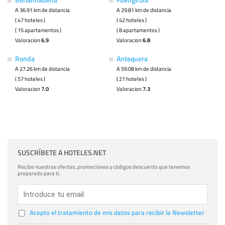
A 36.91 km de distancia
A 29.81 km de distancia
( 47 hoteles )
( 42 hoteles )
( 15 apartamentos )
( 8 apartamentos )
Valoracion
6.9
Valoracion
6.8
Ronda
Antequera
A 27.26 km de distancia
A 59.08 km de distancia
( 57 hoteles )
( 21 hoteles )
Valoracion
7.0
Valoracion
7.3
SUSCRÍBETE A HOTELES.NET
Recibe nuestras ofertas, promociones y códigos descuento que tenemos
preparado para ti.
Acepto el tratamiento de mis datos para recibir la Newsletter