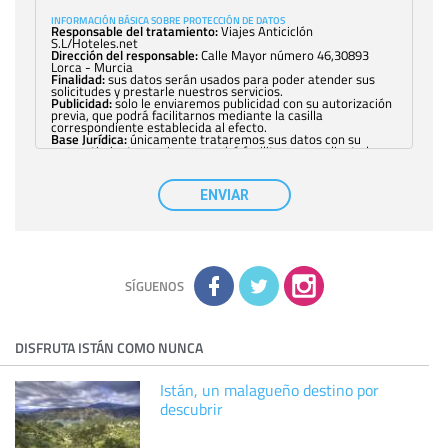
INFORMACIÓN BÁSICA SOBRE PROTECCIÓN DE DATOS
Responsable del tratamiento:
Viajes Anticiclón
S.L/Hoteles.net
Dirección del responsable:
Calle Mayor número 46,30893
Lorca - Murcia
Finalidad:
sus datos serán usados para poder atender sus
solicitudes y prestarle nuestros servicios.
Publicidad:
solo le enviaremos publicidad con su autorización
previa, que podrá facilitarnos mediante la casilla
correspondiente establecida al efecto.
Base Jurídica:
únicamente trataremos sus datos con su
consentimiento previo, que podrá facilitarnos mediante la
casilla correspondiente establecida al efecto.
Destinatarios:
con carácter general, sólo el personal de
nuestra entidad que esté debidamente autorizado podrá
ENVIAR
tener conocimiento de la información que le pedimos. No se
comunicarán datos a terceros.
Derechos:
tiene derecho a saber qué información tenemos
sobre usted, corregirla y eliminarla, tal y como se explica en
la información adicional disponible en nuestra página web.
Información complementaria:
Puede consultar la información
adicional y detallada sobre cómo tratamos sus datos en la
política de privacidad
SÍGUENOS
DISFRUTA ISTÁN COMO NUNCA
Istán, un malagueño destino por
descubrir