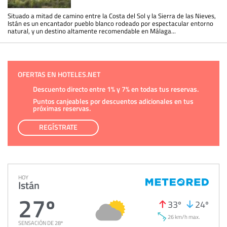
Situado a mitad de camino entre la Costa del Sol y la Sierra de las Nieves,
Istán es un encantador pueblo blanco rodeado por espectacular entorno
natural, y un destino altamente recomendable en Málaga...
OFERTAS EN HOTELES.NET
Descuento directo entre 1% y 7% en todas tus reservas.
Puntos canjeables por descuentos adicionales en tus
próximas reservas.
REGÍSTRATE
HOY
Istán
27º
33º
24º
26 km/h max.
SENSACIÓN DE 28º