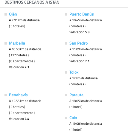
DESTINOS CERCANOS A ISTÁN
Ojén
Puerto Banús
A 7.91 km de distancia
A 10.45 km de distancia
( 3 hoteles )
( 5 hoteles )
Valoracion
5.9
Marbella
San Pedro
A 10.58 km de distancia
A 11.09 km de distancia
( 117 hoteles )
( 5 hoteles )
( 8 apartamentos )
Valoracion
7.1
Valoracion
7.3
Tolox
A 12 km de distancia
( 5 hoteles )
Benahavís
Parauta
A 12.55 km de distancia
A 18.05 km de distancia
( 2 hoteles )
( 1 hotel )
( 2 apartamentos )
Coín
Valoracion
7.4
A 19.08 km de distancia
( 1 hotel )