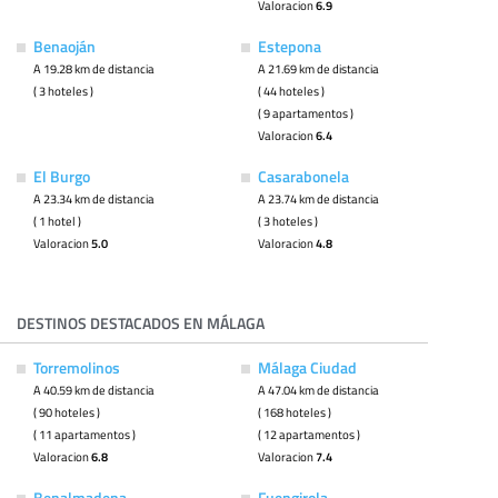
Valoracion
6.9
Benaoján
Estepona
A 19.28 km de distancia
A 21.69 km de distancia
( 3 hoteles )
( 44 hoteles )
( 9 apartamentos )
Valoracion
6.4
El Burgo
Casarabonela
A 23.34 km de distancia
A 23.74 km de distancia
( 1 hotel )
( 3 hoteles )
Valoracion
5.0
Valoracion
4.8
DESTINOS DESTACADOS EN MÁLAGA
Torremolinos
Málaga Ciudad
A 40.59 km de distancia
A 47.04 km de distancia
( 90 hoteles )
( 168 hoteles )
( 11 apartamentos )
( 12 apartamentos )
Valoracion
6.8
Valoracion
7.4
Benalmadena
Fuengirola