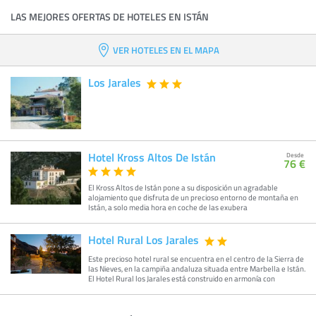
LAS MEJORES OFERTAS DE HOTELES EN ISTÁN
VER HOTELES EN EL MAPA
Los Jarales
Hotel Kross Altos De Istán
Desde
76 €
El Kross Altos de Istán pone a su disposición un agradable
alojamiento que disfruta de un precioso entorno de montaña en
Istán, a solo media hora en coche de las exubera
Hotel Rural Los Jarales
Este precioso hotel rural se encuentra en el centro de la Sierra de
las Nieves, en la campiña andaluza situada entre Marbella e Istán.
El Hotel Rural los Jarales está construido en armonía con