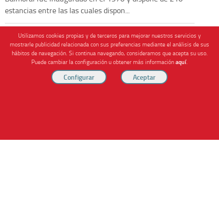
estancias entre las las cuales dispon...
Utilizamos cookies propias y de terceros para mejorar nuestros servicios y
mostrarle publicidad relacionada con sus preferencias mediante el análisis de sus
hábitos de navegación. Si continua navegando, consideramos que acepta su uso.
Puede cambiar la configuración u obtener más información
aquí
.
Nota Legal y Condiciones Generales
Política de Privacidad
Uso de cookies
Empresas
Quiénes Somos
RESERVAR HABITACIÓN
© Copyrigth 2026 - www.hoteles.net
Compra
100% segura
Cofinanciado por