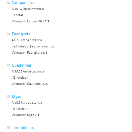
Campanillas
A 16.24 km de distancia
( 1 hotel )
Valoracion Campanillas
7.2
Fuengirola
A 8.59 km de distancia
( 42 hoteles ) ( 8 apartamentos )
Valoracion Fuengirola
6.8
Guadalmar
A 13.55 km de distancia
( 2 hoteles )
Valoracion Guadalmar
6.5
Mijas
A 10.9 km de distancia
( 9 hoteles )
Valoracion Mijas
7.1
Torremolinos