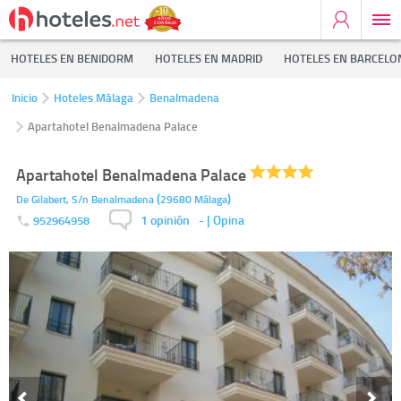
HOTELES EN BENIDORM
HOTELES EN MADRID
HOTELES EN BARCELO
Inicio
Hoteles Málaga
Benalmadena
Apartahotel Benalmadena Palace
Apartahotel Benalmadena Palace
(
)
De Gilabert, S/n
Benalmadena
29680
Málaga
1 opinión
-
| Opina
952964958