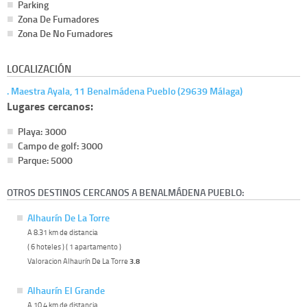
Parking
Zona De Fumadores
Zona De No Fumadores
LOCALIZACIÓN
. Maestra Ayala, 11 Benalmádena Pueblo (29639 Málaga)
Lugares cercanos:
Playa: 3000
Campo de golf: 3000
Parque: 5000
OTROS DESTINOS CERCANOS A BENALMÁDENA PUEBLO:
Alhaurín De La Torre
A 8.31 km de distancia
( 6 hoteles ) ( 1 apartamento )
Valoracion Alhaurín De La Torre
3.8
Alhaurín El Grande
A 10.4 km de distancia