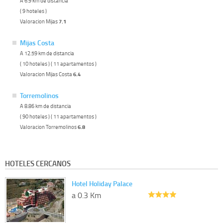
A 6.9 km de distancia
( 9 hoteles )
Valoracion Mijas
7.1
Mijas Costa
A 12.59 km de distancia
( 10 hoteles ) ( 11 apartamentos )
Valoracion Mijas Costa
6.4
Torremolinos
A 8.86 km de distancia
( 90 hoteles ) ( 11 apartamentos )
Valoracion Torremolinos
6.8
HOTELES CERCANOS
Hotel Holiday Palace
a 0.3 Km