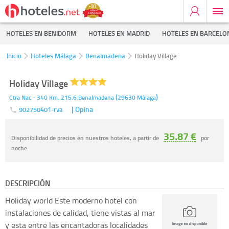
HOTELES EN BENIDORM
HOTELES EN MADRID
HOTELES EN BARCELO
Inicio
Hoteles Málaga
Benalmadena
Holiday Village
Holiday Village
(
)
Ctra Nac - 340 Km. 215,6
Benalmadena
29630
Málaga
| Opina
902750401-rva
35.87 €
Disponibilidad de precios en nuestros hoteles, a partir de
por
noche.
DESCRIPCIÓN
Holiday world
Este moderno hotel con
instalaciones de calidad, tiene vistas al mar
y esta entre las encantadoras localidades