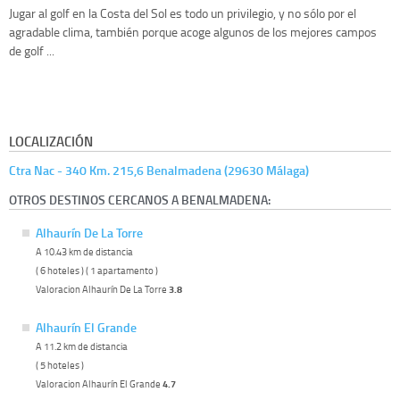
Jugar al golf en la Costa del Sol es todo un privilegio, y no sólo por el
agradable clima, también porque acoge algunos de los mejores campos
de golf ...
LOCALIZACIÓN
Ctra Nac - 340 Km. 215,6 Benalmadena (29630 Málaga)
OTROS DESTINOS CERCANOS A BENALMADENA:
Alhaurín De La Torre
A 10.43 km de distancia
( 6 hoteles ) ( 1 apartamento )
Valoracion Alhaurín De La Torre
3.8
Alhaurín El Grande
A 11.2 km de distancia
( 5 hoteles )
Valoracion Alhaurín El Grande
4.7