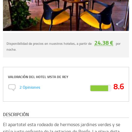
24.38 €
Disponibilidad de precios en nuestros hoteles, a partir de
por
noche.
VALORACIÓN DEL
HOTEL VISTA DE REY
8.6
2
Opiniones
DESCRIPCIÓN
El apartotel esta rodeado de hermosos jardines verdes y se
sitúa justo enfrente de la estacion de Renfe. La playa dista