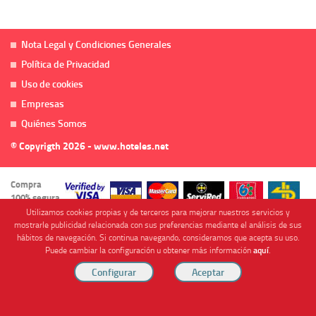
Nota Legal y Condiciones Generales
Política de Privacidad
Uso de cookies
Empresas
Quiénes Somos
© Copyrigth 2026 - www.hoteles.net
Compra
100% segura
Utilizamos cookies propias y de terceros para mejorar nuestros servicios y
mostrarle publicidad relacionada con sus preferencias mediante el análisis de sus
hábitos de navegación. Si continua navegando, consideramos que acepta su uso.
Puede cambiar la configuración u obtener más información
aquí
.
Cofinanciado por
Viajes Anticiclón, S.L. Agencia de Viajes Online - C.I. MU-107-2-25. C/ Mayor nº46 Bajo,
CP: 30893, Almendricos (Murcia, Spain).