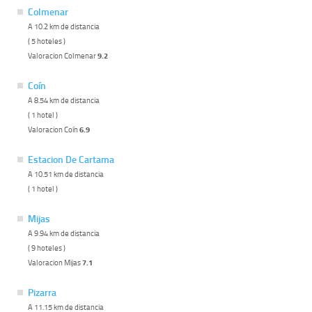
Colmenar
A 10.2 km de distancia
( 5 hoteles )
Valoracion Colmenar
9.2
Coín
A 8.54 km de distancia
( 1 hotel )
Valoracion Coín
6.9
Estacion De Cartama
A 10.51 km de distancia
( 1 hotel )
Mijas
A 9.94 km de distancia
( 9 hoteles )
Valoracion Mijas
7.1
Pizarra
A 11.15 km de distancia