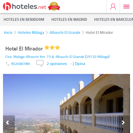
HOTELES EN BENIDORM
HOTELES EN MADRID
HOTELES EN BARCELO
Inicio
Hoteles Málaga
Alhaurín El Grande
Hotel El Mirador
Hotel El Mirador
(
)
Ctra. Malaga-Alhaurin Km. 73.8,
Alhaurín El Grande
29120
Málaga
2 opiniones
-
| Opina
952490789