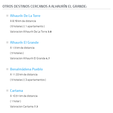
OTROS DESTINOS CERCANOS A ALHAURÍN EL GRANDE:
Alhaurín De La Torre
A 8.78 km de distancia
( 6 hoteles ) ( 1 apartamento )
Valoracion Alhaurín De La Torre
3.8
Alhaurín El Grande
A 1.5 km de distancia
( 5 hoteles )
Valoracion Alhaurín El Grande
4.7
Benalmádena Pueblo
A 11.33 km de distancia
( 5 hoteles ) ( 3 apartamentos )
Cartama
A 10.51 km de distancia
( 1 hotel )
Valoracion Cartama
7.3