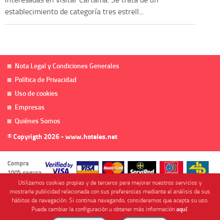
establecimiento de categoría tres estrell...
Nota Legal y Condiciones Generales
Política de Privacidad
Uso de cookies
Empresas
Quiénes Somos
© Copyrigth 2026 - www.hoteles.net
Compra
100% segura
Utilizamos cookies propias y de terceros para mejorar nuestros servicios y
mostrarle publicidad relacionada con sus preferencias mediante el análisis de sus
hábitos de navegación. Si continua navegando, consideramos que acepta su uso.
Puede cambiar la configuración u obtener más información
aquí
.