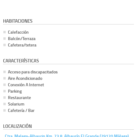
HABITACIONES
Calefacción
Balcón/Terraza
Cafetera/tetera
CARACTERÍSTICAS
Acceso para discapacitados
Aire Acondicionado
Conexión A Internet
Parking
Restaurante
Solarium
Cafetería / Bar
LOCALIZACIÓN
. Ctra. Malaga-Alhaurin Km. 73.8, Alhaurín El Grande (29120 Málaga)