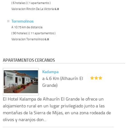
( 6 hoteles ) ( 1 apartamento )
Valoracion Rincón De La Victoria
6.8
Torremolinos
A 10.75 km de distancia
( 90 hoteles ) ( 11 apartamentos )
Valoracion Torremolinos
6.8
APARTAMENTOS CERCANOS
Kadampa
a 4.6 Km (Alhaurín El
Grande)
El Hotel Kalampa de Alhaurín El Grande le ofrece un
alojamiento rural en un lugar privilegiado junto a las
montañas de la Sierra de Mijas, en una zona rodeada de
olivos y naranjos don...