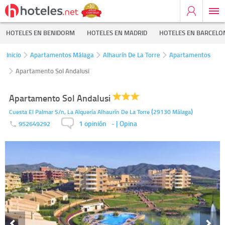
HOTELES EN BENIDORM
HOTELES EN MADRID
HOTELES EN BARCELO
Inicio
Apartamentos Málaga
Alhaurín De La Torre
Apartamentos
Apartamento Sol Andalusi
Apartamento Sol Andalusi
(
)
Cuesta El Palmar S/n, La Alquería
Alhaurín De La Torre
29130
Málaga
1 opinión
-
| Opina
952649292