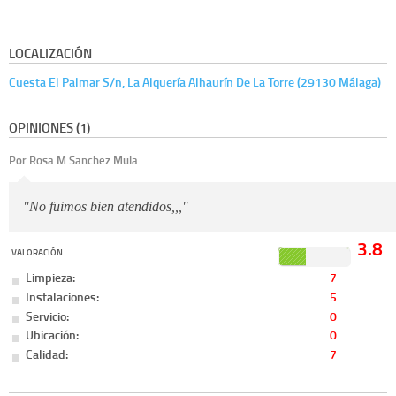
LOCALIZACIÓN
Cuesta El Palmar S/n, La Alquería Alhaurín De La Torre (29130 Málaga)
OPINIONES (1)
Por Rosa M Sanchez Mula
"No fuimos bien atendidos,,,"
3.8
VALORACIÓN
Limpieza:
7
Instalaciones:
5
Servicio:
0
Ubicación:
0
Calidad:
7