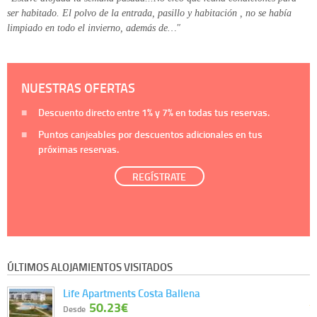
ser habitado. El polvo de la entrada, pasillo y habitación , no se había
limpiado en todo el invierno, además de…"
NUESTRAS OFERTAS
Descuento directo entre
1%
y
7%
en todas tus reservas.
Puntos canjeables por descuentos adicionales en tus
próximas reservas.
REGÍSTRATE
ÚLTIMOS ALOJAMIENTOS VISITADOS
Life Apartments Costa Ballena
50.23€
Desde