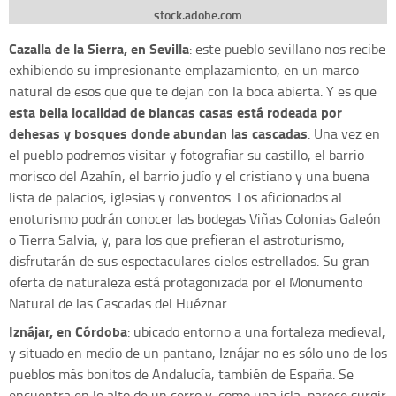
stock.adobe.com
Cazalla de la Sierra, en Sevilla
: este pueblo sevillano nos recibe
exhibiendo su impresionante emplazamiento, en un marco
natural de esos que que te dejan con la boca abierta. Y es que
esta bella localidad de blancas casas está rodeada por
dehesas y bosques donde abundan las cascadas
. Una vez en
el pueblo podremos visitar y fotografiar su castillo, el barrio
morisco del Azahín, el barrio judío y el cristiano y una buena
lista de palacios, iglesias y conventos. Los aficionados al
enoturismo podrán conocer las bodegas Viñas Colonias Galeón
o Tierra Salvia, y, para los que prefieran el astroturismo,
disfrutarán de sus espectaculares cielos estrellados. Su gran
oferta de naturaleza está protagonizada por el Monumento
Natural de las Cascadas del Huéznar.
Iznájar, en Córdoba
: ubicado entorno a una fortaleza medieval,
y situado en medio de un pantano, Iznájar no es sólo uno de los
pueblos más bonitos de Andalucía, también de España. Se
encuentra en lo alto de un cerro y, como una isla, parece surgir