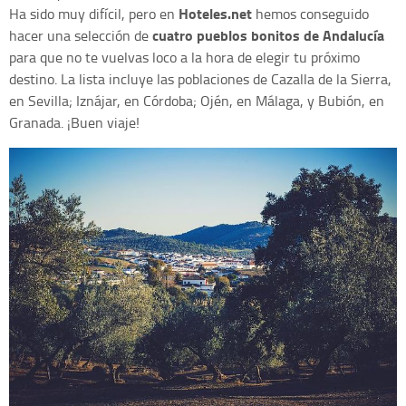
Hoteles.net
Ha sido muy difícil, pero en
hemos conseguido
cuatro pueblos bonitos de Andalucía
hacer una selección de
para que no te vuelvas loco a la hora de elegir tu próximo
destino. La lista incluye las poblaciones de Cazalla de la Sierra,
en Sevilla; Iznájar, en Córdoba; Ojén, en Málaga, y Bubión, en
Granada. ¡Buen viaje!