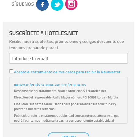
SÍGUENOS
SUSCRÍBETE A HOTELES.NET
Recibe nuestras ofertas, promociones y códigos descuento que
tenemos preparado para ti.
Acepto el tratamiento de mis datos para recibir la Newsletter
INFORMACIÓN BÁSICA SOBRE PROTECCIÓN DE DATOS
Responsable del tratamiento:
Viajes Anticiclón S.L/Hoteles.net
Dirección del responsable:
Calle Mayor número 46,30893 Lorca - Murcia
Finalidad:
sus datos serán usados para poder atender sus solicitudes y
prestarle nuestros servicios.
Publicidad:
solo le enviaremos publicidad con su autorización previa, que
podrá facilitarnos mediante la casilla correspondiente establecida al
efecto.
Base Jurídica:
únicamente trataremos sus datos con su consentimiento
previo, que podrá facilitarnos mediante la casilla correspondiente