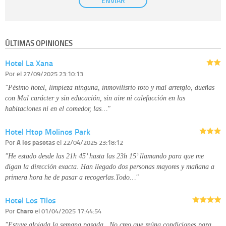
ENVIAR
establecida al efecto.
Destinatarios:
con carácter general, sólo el personal de nuestra entidad
que esté debidamente autorizado podrá tener conocimiento de la
información que le pedimos. No se comunicarán datos a terceros.
ÚLTIMAS OPINIONES
Derechos:
tiene derecho a saber qué información tenemos sobre usted,
corregirla y eliminarla, tal y como se explica en la información adicional
Hotel La Xana
disponible en nuestra página web.
Información complementaria:
Puede consultar la información adicional y
Por
el 27/09/2025 23:10:13
detallada sobre cómo tratamos sus datos en la
política de privacidad
"Pésimo hotel, limpieza ninguna, inmovilisrio roto y mal arrerglo, dueñas
con Mal carácter y sin educación, sin aire ni calefacción en las
habitaciones ni en el comedor, las…"
Hotel Htop Molinos Park
Por
A los pasotas
el 22/04/2025 23:18:12
"He estado desde las 21h 45’ hasta las 23h 15’ llamando para que me
digan la dirección exacta. Han llegado dos personas mayores y mañana a
primera hora he de pasar a recogerlas.Todo…"
Hotel Los Tilos
Por
Charo
el 01/04/2025 17:44:54
"Estuve alojada la semana pasada...No creo que reúna condiciones para