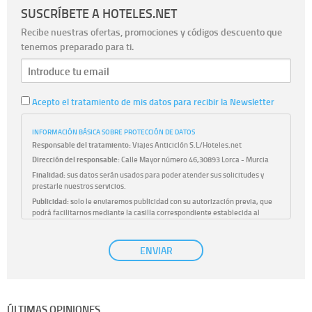
SUSCRÍBETE A HOTELES.NET
Recibe nuestras ofertas, promociones y códigos descuento que
tenemos preparado para ti.
Acepto el tratamiento de mis datos para recibir la Newsletter
INFORMACIÓN BÁSICA SOBRE PROTECCIÓN DE DATOS
Responsable del tratamiento:
Viajes Anticiclón S.L/Hoteles.net
Dirección del responsable:
Calle Mayor número 46,30893 Lorca - Murcia
Finalidad:
sus datos serán usados para poder atender sus solicitudes y
prestarle nuestros servicios.
Publicidad:
solo le enviaremos publicidad con su autorización previa, que
podrá facilitarnos mediante la casilla correspondiente establecida al
efecto.
Base Jurídica:
únicamente trataremos sus datos con su consentimiento
ENVIAR
previo, que podrá facilitarnos mediante la casilla correspondiente
establecida al efecto.
Destinatarios:
con carácter general, sólo el personal de nuestra entidad
que esté debidamente autorizado podrá tener conocimiento de la
información que le pedimos. No se comunicarán datos a terceros.
ÚLTIMAS OPINIONES