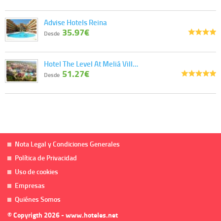
Advise Hotels Reina
35.97€
Desde
Hotel The Level At Meliá Vill…
51.27€
Desde
Nota Legal y Condiciones Generales
Política de Privacidad
Uso de cookies
Empresas
Quiénes Somos
© Copyrigth 2026 - www.hoteles.net