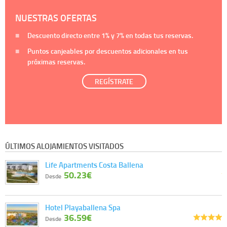
NUESTRAS OFERTAS
Descuento directo entre
1%
y
7%
en todas tus reservas.
Puntos canjeables por descuentos adicionales en tus
próximas reservas.
REGÍSTRATE
ÚLTIMOS ALOJAMIENTOS VISITADOS
Life Apartments Costa Ballena
50.23€
Desde
Hotel Playaballena Spa
36.59€
Desde