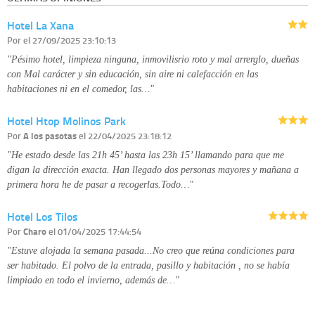
Derechos:
tiene derecho a saber qué información tenemos sobre usted,
corregirla y eliminarla, tal y como se explica en la información adicional
Hotel La Xana
disponible en nuestra página web.
Información complementaria:
Puede consultar la información adicional y
Por
el 27/09/2025 23:10:13
detallada sobre cómo tratamos sus datos en la
política de privacidad
"Pésimo hotel, limpieza ninguna, inmovilisrio roto y mal arrerglo, dueñas
con Mal carácter y sin educación, sin aire ni calefacción en las
habitaciones ni en el comedor, las…"
Hotel Htop Molinos Park
Por
A los pasotas
el 22/04/2025 23:18:12
"He estado desde las 21h 45’ hasta las 23h 15’ llamando para que me
digan la dirección exacta. Han llegado dos personas mayores y mañana a
primera hora he de pasar a recogerlas.Todo…"
Hotel Los Tilos
Por
Charo
el 01/04/2025 17:44:54
"Estuve alojada la semana pasada...No creo que reúna condiciones para
ser habitado. El polvo de la entrada, pasillo y habitación , no se había
limpiado en todo el invierno, además de…"