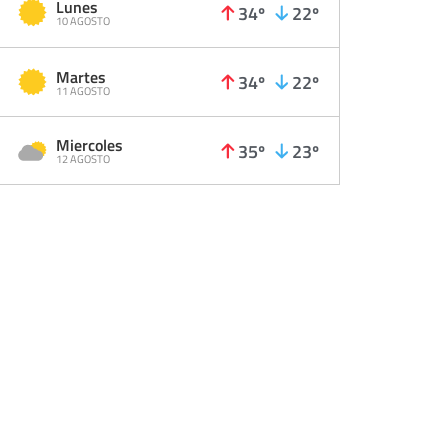
Lunes
34º
22º
10 AGOSTO
Martes
34º
22º
11 AGOSTO
Miercoles
35º
23º
12 AGOSTO