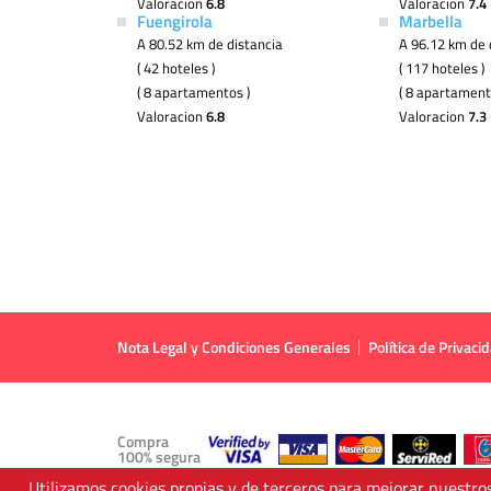
Valoracion
6.8
Valoracion
7.4
Fuengirola
Marbella
A 80.52 km de distancia
A 96.12 km de 
( 42 hoteles )
( 117 hoteles )
( 8 apartamentos )
( 8 apartament
Valoracion
6.8
Valoracion
7.3
Nota Legal y Condiciones Generales
Política de Privaci
Compra
100% segura
Utilizamos cookies propias y de terceros para mejorar nuestros