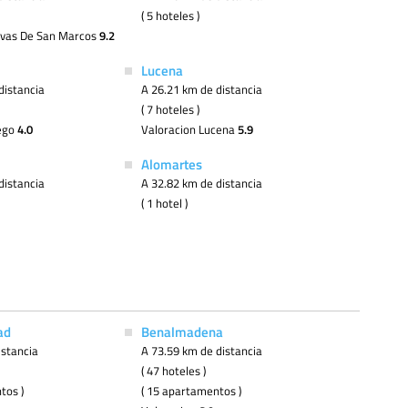
( 5 hoteles )
evas De San Marcos
9.2
Lucena
distancia
A 26.21 km de distancia
( 7 hoteles )
iego
4.0
Valoracion Lucena
5.9
Alomartes
distancia
A 32.82 km de distancia
( 1 hotel )
ad
Benalmadena
istancia
A 73.59 km de distancia
( 47 hoteles )
tos )
( 15 apartamentos )