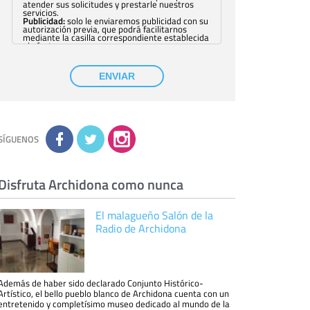
atender sus solicitudes y prestarle nuestros
servicios.
Publicidad:
solo le enviaremos publicidad con su
autorización previa, que podrá facilitarnos
mediante la casilla correspondiente establecida
al efecto.
Base Jurídica:
únicamente trataremos sus datos
con su consentimiento previo, que podrá
facilitarnos mediante la casilla correspondiente
ENVIAR
establecida al efecto.
Destinatarios:
con carácter general, sólo el
personal de nuestra entidad que esté
debidamente autorizado podrá tener
conocimiento de la información que le pedimos.
No se comunicarán datos a terceros.
Derechos:
tiene derecho a saber qué
información tenemos sobre usted, corregirla y
SÍGUENOS
eliminarla, tal y como se explica en la
información adicional disponible en nuestra
página web.
Información complementaria:
Puede consultar
la información adicional y detallada sobre cómo
Disfruta Archidona como nunca
tratamos sus datos en la
política de privacidad
El malagueño Salón de la
Radio de Archidona
Además de haber sido declarado Conjunto Histórico-
Artístico, el bello pueblo blanco de Archidona cuenta con un
entretenido y completísimo museo dedicado al mundo de la