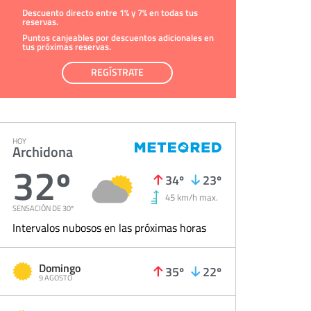
Descuento directo entre 1% y 7% en todas tus
reservas.
Puntos canjeables por descuentos adicionales en
tus próximas reservas.
REGÍSTRATE
HOY
Archidona
32º
34º
23º
45 km/h max.
SENSACIÓN DE 30º
Intervalos nubosos en las próximas horas
Domingo
35º
22º
9 AGOSTO