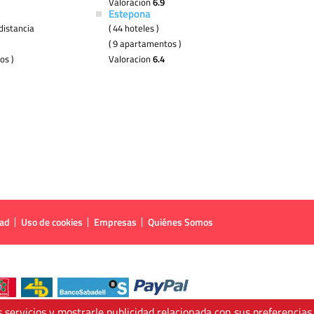
Valoracion
6.9
Estepona
distancia
( 44 hoteles )
( 9 apartamentos )
os )
Valoracion
6.4
dad
Uso de cookies
Empresas
Quiénes Somos
 servicios y mostrarle publicidad relacionada con sus preferencias