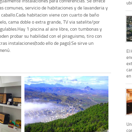
igualmente instalaciones para conferencias. Se ofrece
ubi
s comunes, servicio de habitaciones y de lavanderia y
 a caballo.Cada habitacion viene con cuarto de baño
lo, cama doble o extra grande, TV via satelite/por
egulables.Hay 1 piscina al aire libre, con tumbonas y
eden probar su habilidad con el piraguismo, tiro con
tras instalaciones(todo ello de pago).Se sirve un
 menú.
El
en
ext
ca
en 
Un 
con