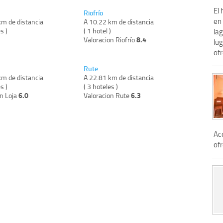
El 
Riofrío
en
km de distancia
A 10.22 km de distancia
s )
( 1 hotel )
la
8.4
Valoracion Riofrío
lug
ofr
Rute
km de distancia
A 22.81 km de distancia
s )
( 3 hoteles )
6.0
6.3
on Loja
Valoracion Rute
Ac
of