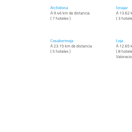
Archidona
Iznajar
A 9.46 km de distancia
A 13.62 
( 7 hoteles )
( 3 hotele
Casabermeja
Loja
A 23.15 km de distancia
A 12.65 
( 5 hoteles )
( 8 hotele
Valoraci