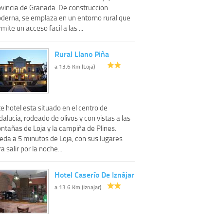
ovincia de Granada. De construccion
derna, se emplaza en un entorno rural que
mite un acceso facil a las ...
Rural Llano Piña
a 13.6 Km (Loja)
e hotel esta situado en el centro de
alucia, rodeado de olivos y con vistas a las
ntañas de Loja y la campiña de Plines.
eda a 5 minutos de Loja, con sus lugares
a salir por la noche...
Hotel Caserío De Iznájar
a 13.6 Km (Iznajar)