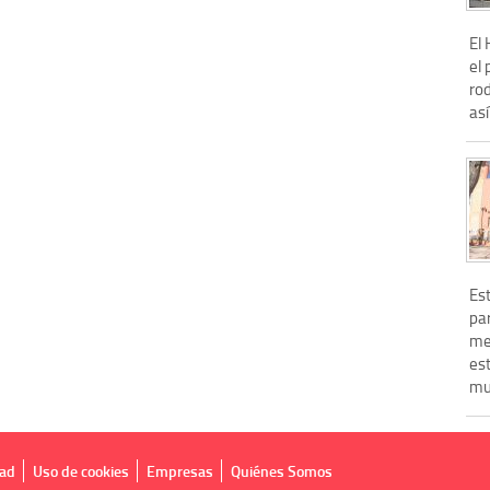
El
el 
ro
así
Es
par
me
est
mul
dad
Uso de cookies
Empresas
Quiénes Somos