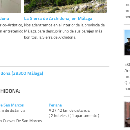
pr
mo
per
idona
La Sierra de Archidona, en Málaga
ico-Artístico,
Nos adentramos en el interior de la provincia de
un entretenido
Málaga para descubrir uno de sus parajes más
bonitos: la Sierra de Archidona.
Est
And
hidona (29300 Málaga)
mo
Qu
par
CHIDONA:
De San Marcos
Periana
km de distancia
A 27.42 km de distancia
)
( 2 hoteles ) ( 1 apartamento )
on Cuevas De San Marcos