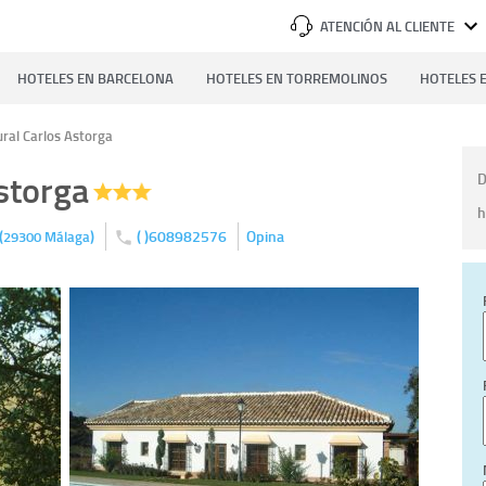
ATENCIÓN AL CLIENTE
HOTELES EN BARCELONA
HOTELES EN TORREMOLINOS
HOTELES E
ural Carlos Astorga
storga
D
h
(
)
( )608982576
Opina
29300
Málaga