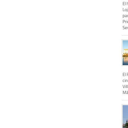
El 
Loj
par
Pr
Sev
El 
cin
Vi
Mál