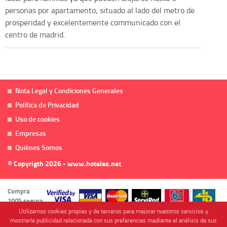
personas por apartamento, situado al lado del metro de
prosperidad y excelentemente communicado con el
centro de madrid.
Nota Legal y Condiciones Generales
Política de Privacidad
Uso de cookies
Empresas
Quiénes Somos
© Copyrigth 2026 - www.hoteles.net
Compra
100% segura
Utilizamos cookies propias y de terceros para mejorar nuestros servicios y
mostrarle publicidad relacionada con sus preferencias mediante el análisis de sus