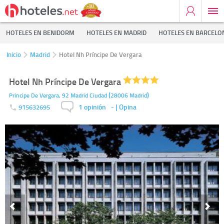
HOTELES EN BENIDORM
HOTELES EN MADRID
HOTELES EN BARCELO
Inicio
Madrid
Hotel Nh Príncipe De Vergara
Hotel Nh Príncipe De Vergara
(
)
Principe De Vergara, 92
Madrid Ciudad
28006
Madrid
1 opinión
-
| Opina
915632695