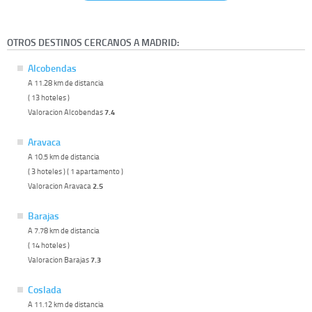
OTROS DESTINOS CERCANOS A MADRID:
Alcobendas
A 11.28 km de distancia
( 13 hoteles )
Valoracion Alcobendas
7.4
Aravaca
A 10.5 km de distancia
( 3 hoteles ) ( 1 apartamento )
Valoracion Aravaca
2.5
Barajas
A 7.78 km de distancia
( 14 hoteles )
Valoracion Barajas
7.3
Coslada
A 11.12 km de distancia