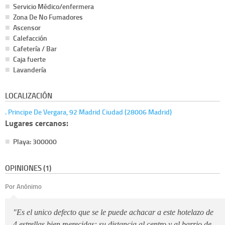
Servicio Médico/enfermera
Zona De No Fumadores
Ascensor
Calefacción
Cafetería / Bar
Caja fuerte
Lavandería
LOCALIZACIÓN
. Principe De Vergara, 92 Madrid Ciudad (28006 Madrid)
Lugares cercanos:
Playa: 300000
OPINIONES (1)
Por Anónimo
"Es el unico defecto que se le puede achacar a este hotelazo de
4 estrellas bien merecidas: su distancia al centro y al barrio de