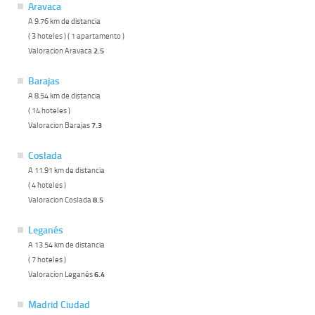
Aravaca
A 9.76 km de distancia
( 3 hoteles ) ( 1 apartamento )
Valoracion Aravaca
2.5
Barajas
A 8.54 km de distancia
( 14 hoteles )
Valoracion Barajas
7.3
Coslada
A 11.91 km de distancia
( 4 hoteles )
Valoracion Coslada
8.5
Leganés
A 13.54 km de distancia
( 7 hoteles )
Valoracion Leganés
6.4
Madrid Ciudad