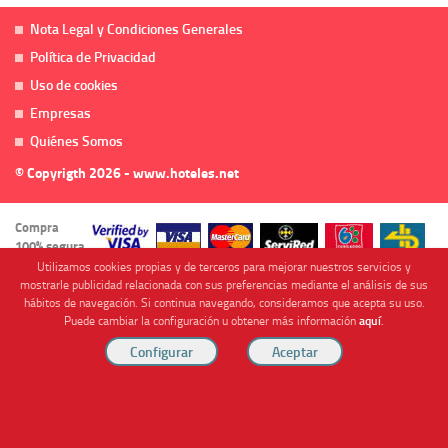
Nota Legal y Condiciones Generales
Política de Privacidad
Uso de cookies
Empresas
Quiénes Somos
© Copyrigth 2026 - www.hoteles.net
Compra
100% segura
Utilizamos cookies propias y de terceros para mejorar nuestros servicios y
mostrarle publicidad relacionada con sus preferencias mediante el análisis de sus
hábitos de navegación. Si continua navegando, consideramos que acepta su uso.
Puede cambiar la configuración u obtener más información
aquí
.
Cofinanciado por
Viajes Anticiclón, S.L. Agencia de Viajes Online - C.I. MU-107-2-25. C/ Mayor nº46 Bajo,
CP: 30893, Almendricos (Murcia, Spain).