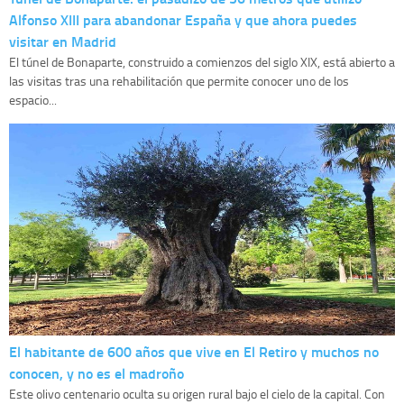
Alfonso XIII para abandonar España y que ahora puedes
visitar en Madrid
El túnel de Bonaparte, construido a comienzos del siglo XIX, está abierto a
las visitas tras una rehabilitación que permite conocer uno de los
espacio...
El habitante de 600 años que vive en El Retiro y muchos no
conocen, y no es el madroño
Este olivo centenario oculta su origen rural bajo el cielo de la capital. Con