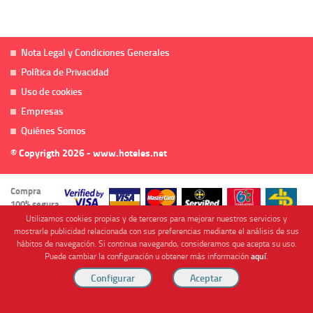
Nota Legal y Condiciones Generales
Política de Privacidad
Uso de cookies
Empresas
Quiénes Somos
© Copyrigth 2026 - www.hoteles.net
Compra
100% segura
Utilizamos cookies propias y de terceros para mejorar nuestros servicios y
mostrarle publicidad relacionada con sus preferencias mediante el análisis de sus
hábitos de navegación. Si continua navegando, consideramos que acepta su uso.
Puede cambiar la configuración u obtener más información
aquí
.
Cofinanciado por
Viajes Anticiclón, S.L. Agencia de Viajes Online - C.I. MU-107-2-25. C/ Mayor nº46 Bajo,