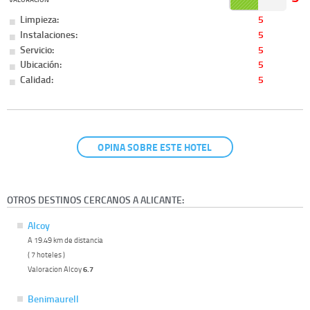
Limpieza:
5
Instalaciones:
5
Servicio:
5
Ubicación:
5
Calidad:
5
OPINA SOBRE ESTE HOTEL
OTROS DESTINOS CERCANOS A ALICANTE:
Alcoy
A 19.49 km de distancia
( 7 hoteles )
Valoracion Alcoy
6.7
Benimaurell