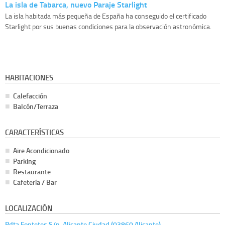
La isla de Tabarca, nuevo Paraje Starlight
La isla habitada más pequeña de España ha conseguido el certificado
Starlight por sus buenas condiciones para la observación astronómica.
HABITACIONES
Calefacción
Balcón/Terraza
CARACTERÍSTICAS
Aire Acondicionado
Parking
Restaurante
Cafetería / Bar
LOCALIZACIÓN
Pdta Fontetes S/n, Alicante Ciudad (03860 Alicante)