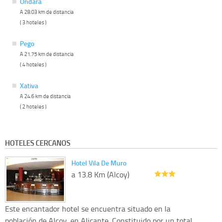
Ondara
A 28.03 km de distancia
( 3 hoteles )
Pego
A 21.75 km de distancia
( 4 hoteles )
Xativa
A 24.6 km de distancia
( 2 hoteles )
HOTELES CERCANOS
Hotel Vila De Muro
a 13.8 Km (Alcoy)
Este encantador hotel se encuentra situado en la
población de Alcoy, en Alicante. Constituido por un total