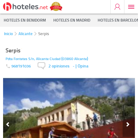
HOTELES EN BENIDORM
HOTELES EN MADRID
HOTELES EN BARCELO
Inicio
Alicante
Serpis
Serpis
(
)
Pdta Fontetes S/n,
Alicante Ciudad
03860
Alicante
2 opiniones
-
| Opina
968191036