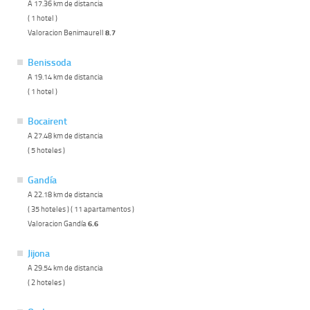
A 17.36 km de distancia
( 1 hotel )
Valoracion Benimaurell
8.7
Benissoda
A 19.14 km de distancia
( 1 hotel )
Bocairent
A 27.48 km de distancia
( 5 hoteles )
Gandía
A 22.18 km de distancia
( 35 hoteles ) ( 11 apartamentos )
Valoracion Gandía
6.6
Jijona
A 29.54 km de distancia
( 2 hoteles )