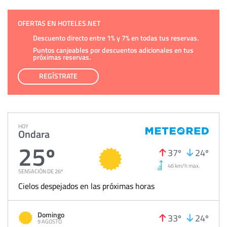
OFERTAS EN HOTELES.NET
Descuento directo entre 1% y 7% en todas tus reservas.
Puntos canjeables por descuentos adicionales en tus
próximas reservas.
REGÍSTRATE
HOY
Ondara
25º
37º
24º
46 km/h max.
SENSACIÓN DE 26º
Cielos despejados en las próximas horas
Domingo
33º
24º
9 AGOSTO