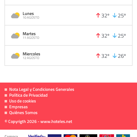
Lunes
32º
25º
10 AGOSTO
Martes
32º
25º
11 AGOSTO
Miercoles
32º
26º
12 AGOSTO
Nota Legal y Condiciones Generales
Política de Privacidad
Uso de cookies
Empresas
Quiénes Somos
© Copyrigth 2026 - www.hoteles.net
Compra