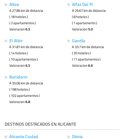
Altea
Alfaz Del Pi
A 27.86 km de distancia
A 29.67 km de distancia
( 18 hoteles )
( 8 hoteles )
( 2 apartamentos )
( 1 apartamento )
Valoracion
6.5
Valoracion
5.0
El Albir
Gandía
A 31.81 km de distancia
A 33.7 km de distancia
( 14 hoteles )
( 35 hoteles )
( 10 apartamentos )
( 11 apartamentos )
Valoracion
6.5
Valoracion
6.6
Benidorm
A 35.06 km de distancia
( 198 hoteles )
( 102 apartamentos )
Valoracion
6.8
DESTINOS DESTACADOS EN ALICANTE
Alicante Ciudad
Dénia