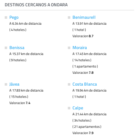
DESTINOS CERCANOS A ONDARA
Pego
Benimaurell
A 6.34 km de distancia
A 13.91 km de distancia
( 4 hoteles )
( 1 hotel )
Valoracion
8.7
Benissa
Moraira
A 15.37 km de distancia
A 17.45 km de distancia
( 9 hoteles )
( 14 hoteles )
( 1 apartamento )
Valoracion
7.8
Jávea
Costa Blanca
A 17.83 km de distancia
A 19.94 km de distancia
( 15 hoteles )
( 1 hotel )
Valoracion
7.4
Calpe
A 21.44 km de distancia
( 34 hoteles )
( 21 apartamentos )
Valoracion
7.9