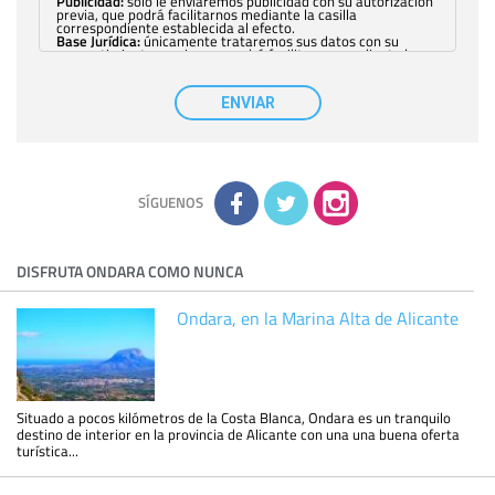
Publicidad:
solo le enviaremos publicidad con su autorización
previa, que podrá facilitarnos mediante la casilla
correspondiente establecida al efecto.
Base Jurídica:
únicamente trataremos sus datos con su
consentimiento previo, que podrá facilitarnos mediante la
casilla correspondiente establecida al efecto.
Destinatarios:
con carácter general, sólo el personal de
nuestra entidad que esté debidamente autorizado podrá
ENVIAR
tener conocimiento de la información que le pedimos. No se
comunicarán datos a terceros.
Derechos:
tiene derecho a saber qué información tenemos
sobre usted, corregirla y eliminarla, tal y como se explica en
la información adicional disponible en nuestra página web.
Información complementaria:
Puede consultar la información
adicional y detallada sobre cómo tratamos sus datos en la
política de privacidad
SÍGUENOS
DISFRUTA ONDARA COMO NUNCA
Ondara, en la Marina Alta de Alicante
Situado a pocos kilómetros de la Costa Blanca, Ondara es un tranquilo
destino de interior en la provincia de Alicante con una una buena oferta
turística...