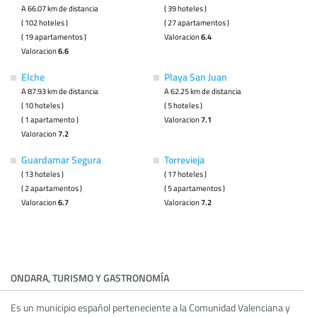
A 66.07 km de distancia
( 39 hoteles )
( 102 hoteles )
( 27 apartamentos )
( 19 apartamentos )
Valoracion
6.4
Valoracion
6.6
Elche
Playa San Juan
A 87.93 km de distancia
A 62.25 km de distancia
( 10 hoteles )
( 5 hoteles )
( 1 apartamento )
Valoracion
7.1
Valoracion
7.2
Guardamar Segura
Torrevieja
( 13 hoteles )
( 17 hoteles )
( 2 apartamentos )
( 5 apartamentos )
Valoracion
6.7
Valoracion
7.2
ONDARA, TURISMO Y GASTRONOMÍA
Es un municipio español perteneciente a la Comunidad Valenciana y