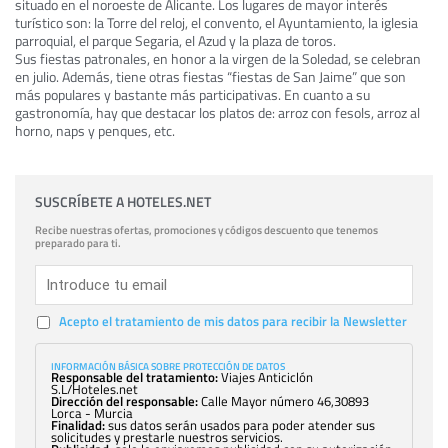
situado en el noroeste de Alicante. Los lugares de mayor interés
turístico son: la Torre del reloj, el convento, el Ayuntamiento, la iglesia
parroquial, el parque Segaria, el Azud y la plaza de toros.
Sus fiestas patronales, en honor a la virgen de la Soledad, se celebran
en julio. Además, tiene otras fiestas “fiestas de San Jaime” que son
más populares y bastante más participativas. En cuanto a su
gastronomía, hay que destacar los platos de: arroz con fesols, arroz al
horno, naps y penques, etc.
SUSCRÍBETE A HOTELES.NET
Recibe nuestras ofertas, promociones y códigos descuento que tenemos
preparado para ti.
Acepto el tratamiento de mis datos para recibir la Newsletter
INFORMACIÓN BÁSICA SOBRE PROTECCIÓN DE DATOS
Responsable del tratamiento:
Viajes Anticiclón
S.L/Hoteles.net
Dirección del responsable:
Calle Mayor número 46,30893
Lorca - Murcia
Finalidad:
sus datos serán usados para poder atender sus
solicitudes y prestarle nuestros servicios.