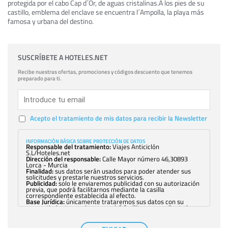
protegida por el cabo Cap d´Or, de aguas cristalinas.A los pies de su
castillo, emblema del enclave se encuentra l´Ampolla, la playa más
famosa y urbana del destino.
SUSCRÍBETE A HOTELES.NET
Recibe nuestras ofertas, promociones y códigos descuento que tenemos
preparado para ti.
Acepto el tratamiento de mis datos para recibir la Newsletter
INFORMACIÓN BÁSICA SOBRE PROTECCIÓN DE DATOS
Responsable del tratamiento:
Viajes Anticiclón
S.L/Hoteles.net
Dirección del responsable:
Calle Mayor número 46,30893
Lorca - Murcia
Finalidad:
sus datos serán usados para poder atender sus
solicitudes y prestarle nuestros servicios.
Publicidad:
solo le enviaremos publicidad con su autorización
previa, que podrá facilitarnos mediante la casilla
correspondiente establecida al efecto.
Base Jurídica:
únicamente trataremos sus datos con su
consentimiento previo, que podrá facilitarnos mediante la
casilla correspondiente establecida al efecto.
Destinatarios:
con carácter general, sólo el personal de
nuestra entidad que esté debidamente autorizado podrá