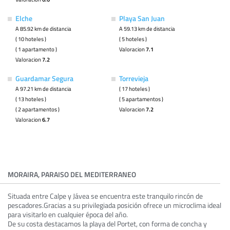
Elche
Playa San Juan
A 85.92 km de distancia
A 59.13 km de distancia
( 10 hoteles )
( 5 hoteles )
( 1 apartamento )
Valoracion
7.1
Valoracion
7.2
Guardamar Segura
Torrevieja
A 97.21 km de distancia
( 17 hoteles )
( 13 hoteles )
( 5 apartamentos )
( 2 apartamentos )
Valoracion
7.2
Valoracion
6.7
MORAIRA, PARAISO DEL MEDITERRANEO
Situada entre Calpe y Jávea se encuentra este tranquilo rincón de
pescadores.Gracias a su privilegiada posición ofrece un microclima ideal
para visitarlo en cualquier época del año.
De su costa destacamos la playa del Portet, con forma de concha y