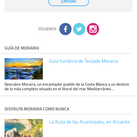
ENVIAR
tener conocimiento de la información que le pedimos. No se
comunicarán datos a terceros.
Derechos:
tiene derecho a saber qué información tenemos
sobre usted, corregirla y eliminarla, tal y como se explica en
la información adicional disponible en nuestra página web.
Información complementaria:
Puede consultar la información
adicional y detallada sobre cómo tratamos sus datos en la
política de privacidad
SÍGUENOS
GUÍA DE MORAIRA
Guía turística de Teulada Moraira
Descubre Moraira, un encantador pueblo de la Costa Blanca y un destino
de lo más completo situado en el litoral del mar Mediterráneo...
DISFRUTA MORAIRA COMO NUNCA
La Ruta de los Acantilados, en Alicante