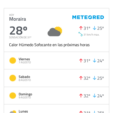
HOY
Moraira
28º
31º
25º
31 km/h max.
SENSACIÓN DE 31º
Calor Húmedo Sofocante en las próximas horas
Viernes
31º
24º
7 AGOSTO
Sabado
32º
25º
8 AGOSTO
Domingo
32º
24º
9 AGOSTO
Lunes
31º
25º