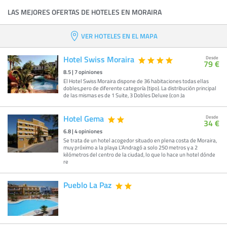
LAS MEJORES OFERTAS DE HOTELES EN MORAIRA
VER HOTELES EN EL MAPA
Hotel Swiss Moraira
Desde
79 €
8.5
|
7
opiniones
El Hotel Swiss Moraira dispone de 36 habitaciones todas ellas
dobles,pero de diferente categoría (tipo). La distribución principal
de las mismas es de 1 Suite, 3 Dobles Deluxe (con Ja
Hotel Gema
Desde
34 €
6.8
|
4
opiniones
Se trata de un hotel acogedor situado en plena costa de Moraira,
muy próximo a la playa L'Andragó a solo 250 metros y a 2
kilómetros del centro de la ciudad, lo que lo hace un hotel dónde
re
Pueblo La Paz