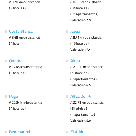
A 3.78 km de distancia
A 8.03 km de distancia
( 9 hoteles )
( 34 hoteles )
( 21 apartamentos )
Valoracion
7.9
Costa Blanca
Jávea
A 8.68 km de distancia
A 8.71 km de distancia
( 1 hotel )
( 15 hoteles )
Valoracion
7.4
Ondara
Altea
A 17.45 km de distancia
A 21.21 km de distancia
( 3 hoteles )
( 18 hoteles )
( 2 apartamentos )
Valoracion
6.5
Pego
Alfaz Del Pi
A 22.34 km de distancia
A 22.78 km de distancia
( 4 hoteles )
( 8 hoteles )
( 1 apartamento )
Valoracion
5.0
Benimaurell
El Albir