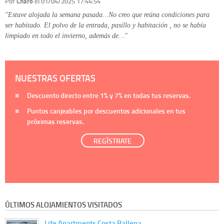
Por
Charo
el 01/04/2025 17:44:54
"Estuve alojada la semana pasada...No creo que reúna condiciones para
ser habitado. El polvo de la entrada, pasillo y habitación , no se había
limpiado en todo el invierno, además de…"
NUESTRAS OFERTAS
Descuento directo entre
1%
y
7%
en todas tus reservas.
Puntos canjeables por descuentos adicionales en tus
próximas reservas.
REGÍSTRATE
ÚLTIMOS ALOJAMIENTOS VISITADOS
Life Apartments Costa Ballena