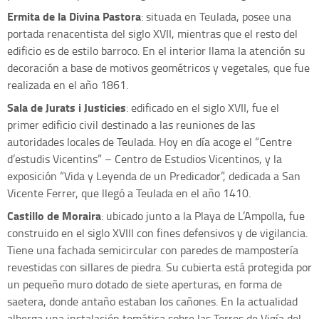
Ermita de la Divina Pastora
: situada en Teulada, posee una
portada renacentista del siglo XVII, mientras que el resto del
edificio es de estilo barroco. En el interior llama la atención su
decoración a base de motivos geométricos y vegetales, que fue
realizada en el año 1861.
Sala de Jurats i Justicies
: edificado en el siglo XVII, fue el
primer edificio civil destinado a las reuniones de las
autoridades locales de Teulada. Hoy en día acoge el “Centre
d’estudis Vicentins” – Centro de Estudios Vicentinos, y la
exposición “Vida y Leyenda de un Predicador”, dedicada a San
Vicente Ferrer, que llegó a Teulada en el año 1410.
Castillo de Moraira
: ubicado junto a la Playa de L’Ampolla, fue
construido en el siglo XVIII con fines defensivos y de vigilancia.
Tiene una fachada semicircular con paredes de mampostería
revestidas con sillares de piedra. Su cubierta está protegida por
un pequeño muro dotado de siete aperturas, en forma de
saetera, donde antaño estaban los cañones. En la actualidad
alberga una instalación temática sobre las Torres de Vigía del