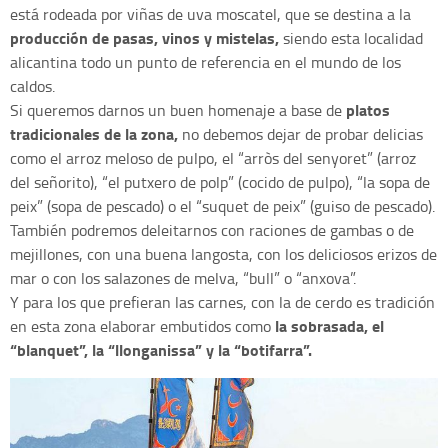
está rodeada por viñas de uva moscatel, que se destina a la
producción de pasas, vinos y mistelas,
siendo esta localidad
alicantina todo un punto de referencia en el mundo de los
caldos.
platos
Si queremos darnos un buen homenaje a base de
tradicionales de la zona,
no debemos dejar de probar delicias
como el arroz meloso de pulpo, el “arròs del senyoret” (arroz
del señorito), “el putxero de polp” (cocido de pulpo), “la sopa de
peix” (sopa de pescado) o el “suquet de peix” (guiso de pescado).
También podremos deleitarnos con raciones de gambas o de
mejillones, con una buena langosta, con los deliciosos erizos de
mar o con los salazones de melva, “bull” o “anxova”.
Y para los que prefieran las carnes, con la de cerdo es tradición
la sobrasada, el
en esta zona elaborar embutidos como
“blanquet”, la “llonganissa” y la “botifarra”.