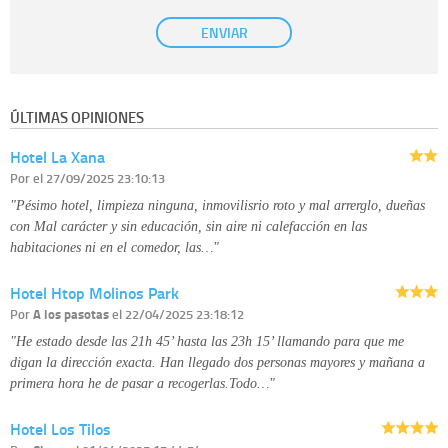
Base Jurídica:
únicamente trataremos sus datos con su consentimiento
ENVIAR
previo, que podrá facilitarnos mediante la casilla correspondiente
establecida al efecto.
Destinatarios:
con carácter general, sólo el personal de nuestra entidad
que esté debidamente autorizado podrá tener conocimiento de la
información que le pedimos. No se comunicarán datos a terceros.
ÚLTIMAS OPINIONES
Derechos:
tiene derecho a saber qué información tenemos sobre usted,
corregirla y eliminarla, tal y como se explica en la información adicional
Hotel La Xana
disponible en nuestra página web.
Información complementaria:
Puede consultar la información adicional y
Por
el 27/09/2025 23:10:13
detallada sobre cómo tratamos sus datos en la
política de privacidad
"Pésimo hotel, limpieza ninguna, inmovilisrio roto y mal arrerglo, dueñas
con Mal carácter y sin educación, sin aire ni calefacción en las
habitaciones ni en el comedor, las…"
Hotel Htop Molinos Park
Por
A los pasotas
el 22/04/2025 23:18:12
"He estado desde las 21h 45’ hasta las 23h 15’ llamando para que me
digan la dirección exacta. Han llegado dos personas mayores y mañana a
primera hora he de pasar a recogerlas.Todo…"
Hotel Los Tilos