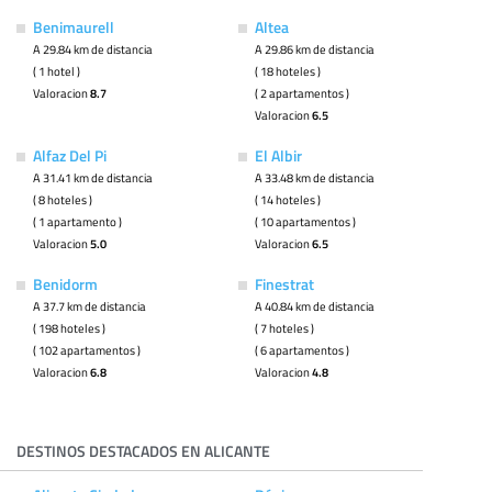
Benimaurell
Altea
A 29.84 km de distancia
A 29.86 km de distancia
( 1 hotel )
( 18 hoteles )
Valoracion
8.7
( 2 apartamentos )
Valoracion
6.5
Alfaz Del Pi
El Albir
A 31.41 km de distancia
A 33.48 km de distancia
( 8 hoteles )
( 14 hoteles )
( 1 apartamento )
( 10 apartamentos )
Valoracion
5.0
Valoracion
6.5
Benidorm
Finestrat
A 37.7 km de distancia
A 40.84 km de distancia
( 198 hoteles )
( 7 hoteles )
( 102 apartamentos )
( 6 apartamentos )
Valoracion
6.8
Valoracion
4.8
DESTINOS DESTACADOS EN ALICANTE