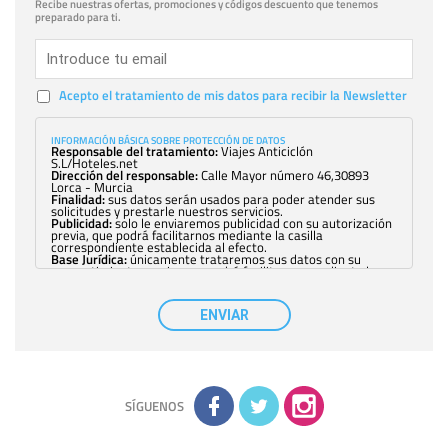
Recibe nuestras ofertas, promociones y códigos descuento que tenemos
preparado para ti.
Acepto el tratamiento de mis datos para recibir la Newsletter
INFORMACIÓN BÁSICA SOBRE PROTECCIÓN DE DATOS
Responsable del tratamiento:
Viajes Anticiclón
S.L/Hoteles.net
Dirección del responsable:
Calle Mayor número 46,30893
Lorca - Murcia
Finalidad:
sus datos serán usados para poder atender sus
solicitudes y prestarle nuestros servicios.
Publicidad:
solo le enviaremos publicidad con su autorización
previa, que podrá facilitarnos mediante la casilla
correspondiente establecida al efecto.
Base Jurídica:
únicamente trataremos sus datos con su
consentimiento previo, que podrá facilitarnos mediante la
casilla correspondiente establecida al efecto.
Destinatarios:
con carácter general, sólo el personal de
nuestra entidad que esté debidamente autorizado podrá
ENVIAR
tener conocimiento de la información que le pedimos. No se
comunicarán datos a terceros.
Derechos:
tiene derecho a saber qué información tenemos
sobre usted, corregirla y eliminarla, tal y como se explica en
la información adicional disponible en nuestra página web.
Información complementaria:
Puede consultar la información
adicional y detallada sobre cómo tratamos sus datos en la
política de privacidad
SÍGUENOS