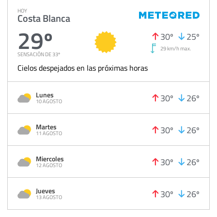
HOY
Costa Blanca
29º
30º
25º
29 km/h max.
SENSACIÓN DE 33º
Cielos despejados en las próximas horas
Lunes
30º
26º
10 AGOSTO
Martes
30º
26º
11 AGOSTO
Miercoles
30º
26º
12 AGOSTO
Jueves
30º
26º
13 AGOSTO