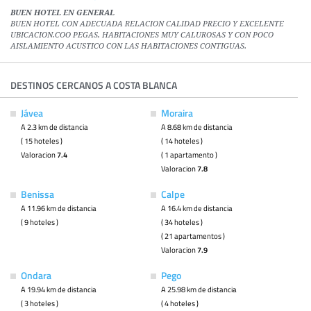
BUEN HOTEL EN GENERAL
BUEN HOTEL CON ADECUADA RELACION CALIDAD PRECIO Y EXCELENTE
UBICACION.COO PEGAS, HABITACIONES MUY CALUROSAS Y CON POCO
AISLAMIENTO ACUSTICO CON LAS HABITACIONES CONTIGUAS.
DESTINOS CERCANOS A COSTA BLANCA
Jávea
Moraira
A 2.3 km de distancia
A 8.68 km de distancia
( 15 hoteles )
( 14 hoteles )
Valoracion
7.4
( 1 apartamento )
Valoracion
7.8
Benissa
Calpe
A 11.96 km de distancia
A 16.4 km de distancia
( 9 hoteles )
( 34 hoteles )
( 21 apartamentos )
Valoracion
7.9
Ondara
Pego
A 19.94 km de distancia
A 25.98 km de distancia
( 3 hoteles )
( 4 hoteles )