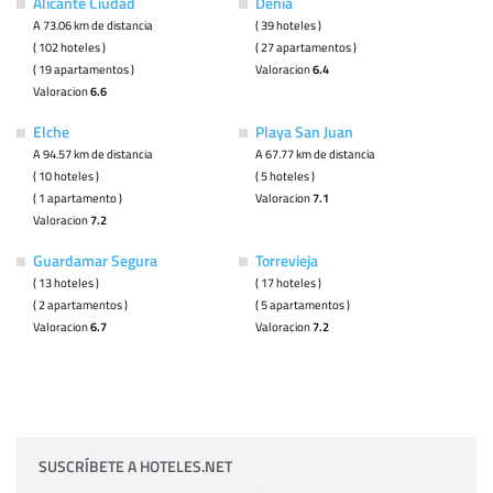
Alicante Ciudad
Dénia
A 73.06 km de distancia
( 39 hoteles )
( 102 hoteles )
( 27 apartamentos )
( 19 apartamentos )
Valoracion
6.4
Valoracion
6.6
Elche
Playa San Juan
A 94.57 km de distancia
A 67.77 km de distancia
( 10 hoteles )
( 5 hoteles )
( 1 apartamento )
Valoracion
7.1
Valoracion
7.2
Guardamar Segura
Torrevieja
( 13 hoteles )
( 17 hoteles )
( 2 apartamentos )
( 5 apartamentos )
Valoracion
6.7
Valoracion
7.2
SUSCRÍBETE A HOTELES.NET