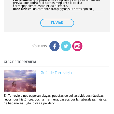
previa, que podrá facilitarnos mediante la casilla
correspondiente establecida al efecto.
Base Jurídica:
únicamente trataremos sus datos con su
consentimiento previo, que podrá facilitarnos mediante la
casilla correspondiente establecida al efecto.
Destinatarios:
con carácter general, sólo el personal de
nuestra entidad que esté debidamente autorizado podrá
ENVIAR
tener conocimiento de la información que le pedimos. No se
comunicarán datos a terceros.
Derechos:
tiene derecho a saber qué información tenemos
sobre usted, corregirla y eliminarla, tal y como se explica en
la información adicional disponible en nuestra página web.
Información complementaria:
Puede consultar la información
adicional y detallada sobre cómo tratamos sus datos en la
política de privacidad
SÍGUENOS
GUÍA DE TORREVIEJA
Guía de Torrevieja
En Torrevieja nos esperan playas, puestas de sol, actividades náuticas,
recorridos históricos, cocina marinera, paseos por la naturaleza, música
de habaneras… ¿Te lo vas a perder?...