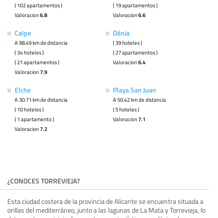
( 102 apartamentos )
( 19 apartamentos )
Valoracion
6.8
Valoracion
6.6
Calpe
Dénia
A 98.49 km de distancia
( 39 hoteles )
( 34 hoteles )
( 27 apartamentos )
( 21 apartamentos )
Valoracion
6.4
Valoracion
7.9
Elche
Playa San Juan
A 30.71 km de distancia
A 50.42 km de distancia
( 10 hoteles )
( 5 hoteles )
( 1 apartamento )
Valoracion
7.1
Valoracion
7.2
¿CONOCES TORREVIEJA?
Esta ciudad costera de la provincia de Alicante se encuentra situada a
orillas del mediterráneo, junto a las lagunas de La Mata y Torrevieja, lo