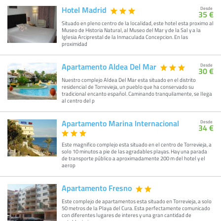
Hotel Madrid
Desde
35 €
Situado en pleno centro de la localidad, este hotel esta proximo al
Museo de Historia Natural, al Museo del Mar y de la Sal y a la
Iglesia Arciprestal de la Inmaculada Concepcion. En las
proximidad
Apartamento Aldea Del Mar
Desde
30 €
Nuestro complejo Aldea Del Mar esta situado en el distrito
residencial de Torrevieja, un pueblo que ha conservado su
tradicional encanto español. Caminando tranquilamente, se llega
al centro del p
Apartamento Marina Internacional
Desde
34 €
Este magnifico complejo esta situado en el centro de Torrevieja, a
solo 10 minutos a pie de las agradables playas. Hay una parada
de transporte público a aproximadamente 200 m del hotel y el
aerop
Apartamento Fresno
Este complejo de apartamentos esta situado en Torrevieja, a solo
50 metros de la Playa del Cura. Esta perfectamente comunicado
con diferentes lugares de interes y una gran cantidad de