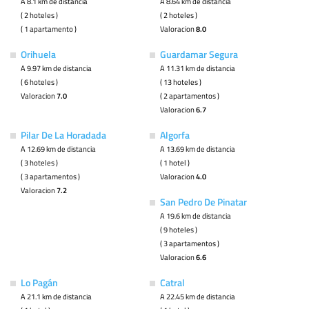
A 8.1 km de distancia
A 8.64 km de distancia
( 2 hoteles )
( 2 hoteles )
( 1 apartamento )
Valoracion
8.0
Orihuela
Guardamar Segura
A 9.97 km de distancia
A 11.31 km de distancia
( 6 hoteles )
( 13 hoteles )
Valoracion
7.0
( 2 apartamentos )
Valoracion
6.7
Pilar De La Horadada
Algorfa
A 12.69 km de distancia
A 13.69 km de distancia
( 3 hoteles )
( 1 hotel )
( 3 apartamentos )
Valoracion
4.0
Valoracion
7.2
San Pedro De Pinatar
A 19.6 km de distancia
( 9 hoteles )
( 3 apartamentos )
Valoracion
6.6
Lo Pagán
Catral
A 21.1 km de distancia
A 22.45 km de distancia