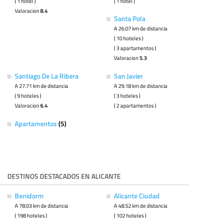
( 1 hotel )
( 1 hotel )
Valoracion
8.4
Santa Pola
A 26.07 km de distancia
( 10 hoteles )
( 3 apartamentos )
Valoracion
5.3
Santiago De La Ribera
San Javier
A 27.71 km de distancia
A 29.18 km de distancia
( 9 hoteles )
( 3 hoteles )
Valoracion
6.4
( 2 apartamentos )
Apartamentos
(5)
DESTINOS DESTACADOS EN ALICANTE
Benidorm
Alicante Ciudad
A 78.03 km de distancia
A 48.52 km de distancia
( 198 hoteles )
( 102 hoteles )