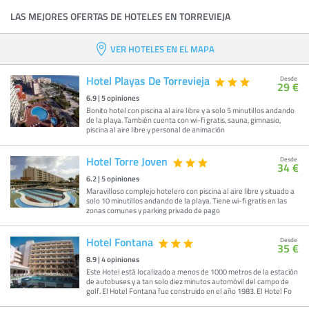
LAS MEJORES OFERTAS DE HOTELES EN TORREVIEJA
VER HOTELES EN EL MAPA
Hotel Playas De Torrevieja
Desde
29 €
6.9
|
5
opiniones
Bonito hotel con piscina al aire libre y a solo 5 minutillos andando
de la playa. También cuenta con wi-fi gratis, sauna, gimnasio,
piscina al aire libre y personal de animación
Hotel Torre Joven
Desde
34 €
6.2
|
5
opiniones
Maravilloso complejo hotelero con piscina al aire libre y situado a
solo 10 minutillos andando de la playa. Tiene wi-fi gratis en las
zonas comunes y parking privado de pago
Hotel Fontana
Desde
35 €
8.9
|
4
opiniones
Este Hotel está localizado a menos de 1000 metros de la estación
de autobuses y a tan solo diez minutos automóvil del campo de
golf. El Hotel Fontana fue construido en el año 1983. El Hotel Fo