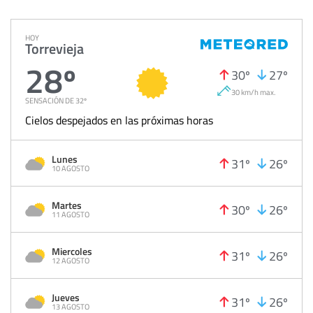
HOY
Torrevieja
28º
30º
27º
30 km/h max.
SENSACIÓN DE 32º
Cielos despejados en las próximas horas
Lunes
31º
26º
10 AGOSTO
Martes
30º
26º
11 AGOSTO
Miercoles
31º
26º
12 AGOSTO
Jueves
31º
26º
13 AGOSTO