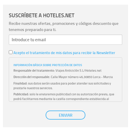
SUSCRÍBETE A HOTELES.NET
Recibe nuestras ofertas, promociones y códigos descuento que
tenemos preparado para ti.
Acepto el tratamiento de mis datos para recibir la Newsletter
INFORMACIÓN BÁSICA SOBRE PROTECCIÓN DE DATOS
Responsable del tratamiento:
Viajes Anticiclón S.L/Hoteles.net
Dirección del responsable:
Calle Mayor número 46,30893 Lorca - Murcia
Finalidad:
sus datos serán usados para poder atender sus solicitudes y
prestarle nuestros servicios.
Publicidad:
solo le enviaremos publicidad con su autorización previa, que
podrá facilitarnos mediante la casilla correspondiente establecida al
efecto.
Base Jurídica:
únicamente trataremos sus datos con su consentimiento
ENVIAR
previo, que podrá facilitarnos mediante la casilla correspondiente
establecida al efecto.
Destinatarios:
con carácter general, sólo el personal de nuestra entidad
que esté debidamente autorizado podrá tener conocimiento de la