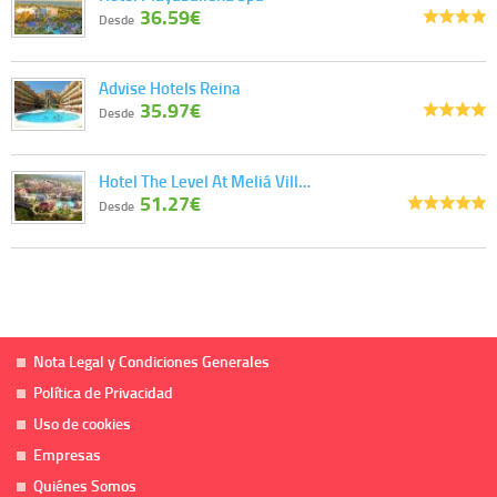
36.59€
Desde
Advise Hotels Reina
35.97€
Desde
Hotel The Level At Meliá Vill…
51.27€
Desde
Nota Legal y Condiciones Generales
Política de Privacidad
Uso de cookies
Empresas
Quiénes Somos