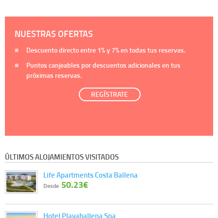
NUESTRAS OFERTAS
Descuento directo entre
1%
y
7%
en todas tus reservas.
Puntos canjeables por descuentos adicionales en tus
próximas reservas.
REGÍSTRATE
ÚLTIMOS ALOJAMIENTOS VISITADOS
Life Apartments Costa Ballena
50.23€
Desde
Hotel Playaballena Spa