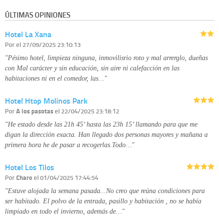
información que le pedimos. No se comunicarán datos a terceros.
ÚLTIMAS OPINIONES
Derechos:
tiene derecho a saber qué información tenemos sobre usted,
corregirla y eliminarla, tal y como se explica en la información adicional
Hotel La Xana
disponible en nuestra página web.
Información complementaria:
Puede consultar la información adicional y
Por
el 27/09/2025 23:10:13
detallada sobre cómo tratamos sus datos en la
política de privacidad
"Pésimo hotel, limpieza ninguna, inmovilisrio roto y mal arrerglo, dueñas
con Mal carácter y sin educación, sin aire ni calefacción en las
habitaciones ni en el comedor, las…"
Hotel Htop Molinos Park
Por
A los pasotas
el 22/04/2025 23:18:12
"He estado desde las 21h 45’ hasta las 23h 15’ llamando para que me
digan la dirección exacta. Han llegado dos personas mayores y mañana a
primera hora he de pasar a recogerlas.Todo…"
Hotel Los Tilos
Por
Charo
el 01/04/2025 17:44:54
"Estuve alojada la semana pasada...No creo que reúna condiciones para
ser habitado. El polvo de la entrada, pasillo y habitación , no se había
limpiado en todo el invierno, además de…"