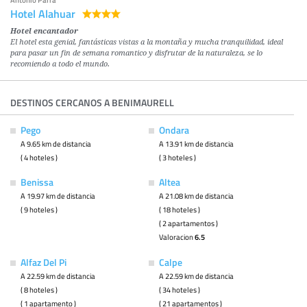
Antonio Parra
Hotel Alahuar
Hotel encantador
El hotel esta genial, fantásticas vistas a la montaña y mucha tranquilidad, ideal
para pasar un fin de semana romantico y disfrutar de la naturaleza, se lo
recomiendo a todo el mundo.
DESTINOS CERCANOS A BENIMAURELL
Pego
Ondara
A 9.65 km de distancia
A 13.91 km de distancia
( 4 hoteles )
( 3 hoteles )
Benissa
Altea
A 19.97 km de distancia
A 21.08 km de distancia
( 9 hoteles )
( 18 hoteles )
( 2 apartamentos )
Valoracion
6.5
Alfaz Del Pi
Calpe
A 22.59 km de distancia
A 22.59 km de distancia
( 8 hoteles )
( 34 hoteles )
( 1 apartamento )
( 21 apartamentos )