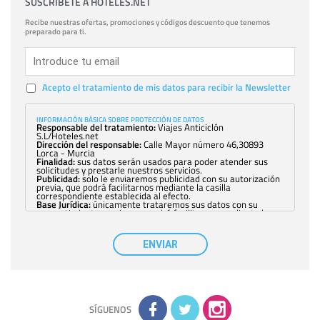
SUSCRÍBETE A HOTELES.NET
Recibe nuestras ofertas, promociones y códigos descuento que tenemos
preparado para ti.
Acepto el tratamiento de mis datos para recibir la Newsletter
INFORMACIÓN BÁSICA SOBRE PROTECCIÓN DE DATOS
Responsable del tratamiento:
Viajes Anticiclón
S.L/Hoteles.net
Dirección del responsable:
Calle Mayor número 46,30893
Lorca - Murcia
Finalidad:
sus datos serán usados para poder atender sus
solicitudes y prestarle nuestros servicios.
Publicidad:
solo le enviaremos publicidad con su autorización
previa, que podrá facilitarnos mediante la casilla
correspondiente establecida al efecto.
Base Jurídica:
únicamente trataremos sus datos con su
consentimiento previo, que podrá facilitarnos mediante la
casilla correspondiente establecida al efecto.
Destinatarios:
con carácter general, sólo el personal de
nuestra entidad que esté debidamente autorizado podrá
ENVIAR
tener conocimiento de la información que le pedimos. No se
comunicarán datos a terceros.
Derechos:
tiene derecho a saber qué información tenemos
sobre usted, corregirla y eliminarla, tal y como se explica en
la información adicional disponible en nuestra página web.
Información complementaria:
Puede consultar la información
adicional y detallada sobre cómo tratamos sus datos en la
política de privacidad
SÍGUENOS