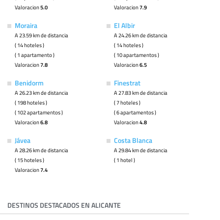
Valoracion
5.0
Valoracion
7.9
Moraira
El Albir
A 23.59 km de distancia
A 24.26 km de distancia
( 14 hoteles )
( 14 hoteles )
( 1 apartamento )
( 10 apartamentos )
Valoracion
7.8
Valoracion
6.5
Benidorm
Finestrat
A 26.23 km de distancia
A 27.83 km de distancia
( 198 hoteles )
( 7 hoteles )
( 102 apartamentos )
( 6 apartamentos )
Valoracion
6.8
Valoracion
4.8
Jávea
Costa Blanca
A 28.26 km de distancia
A 29.84 km de distancia
( 15 hoteles )
( 1 hotel )
Valoracion
7.4
DESTINOS DESTACADOS EN ALICANTE