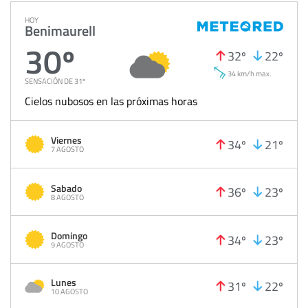
HOY
Benimaurell
30º
32º
22º
34 km/h max.
SENSACIÓN DE 31º
Cielos nubosos en las próximas horas
Viernes
34º
21º
7 AGOSTO
Sabado
36º
23º
8 AGOSTO
Domingo
34º
23º
9 AGOSTO
Lunes
31º
22º
10 AGOSTO