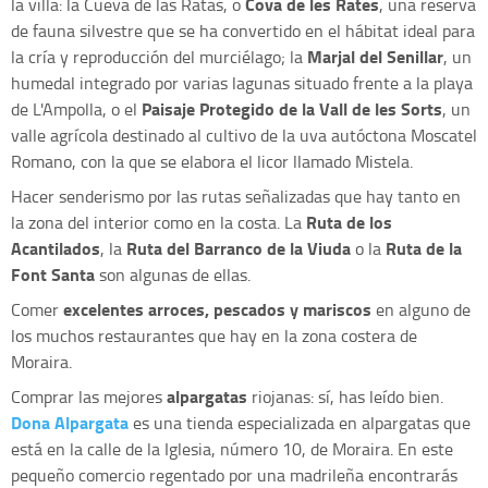
Cova de les Rates
la villa: la Cueva de las Ratas, o
, una reserva
de fauna silvestre que se ha convertido en el hábitat ideal para
Marjal del Senillar
la cría y reproducción del murciélago; la
, un
humedal integrado por varias lagunas situado frente a la playa
Paisaje Protegido de la Vall de les Sorts
de L'Ampolla, o el
, un
valle agrícola destinado al cultivo de la uva autóctona Moscatel
Romano, con la que se elabora el licor llamado Mistela.
Hacer senderismo por las rutas señalizadas que hay tanto en
Ruta de los
la zona del interior como en la costa. La
Acantilados
Ruta del Barranco de la Viuda
Ruta de la
, la
o la
Font Santa
son algunas de ellas.
excelentes arroces, pescados y mariscos
Comer
en alguno de
los muchos restaurantes que hay en la zona costera de
Moraira.
alpargatas
Comprar las mejores
riojanas: sí, has leído bien.
Dona Alpargata
es una tienda especializada en alpargatas que
está en la calle de la Iglesia, número 10, de Moraira. En este
pequeño comercio regentado por una madrileña encontrarás