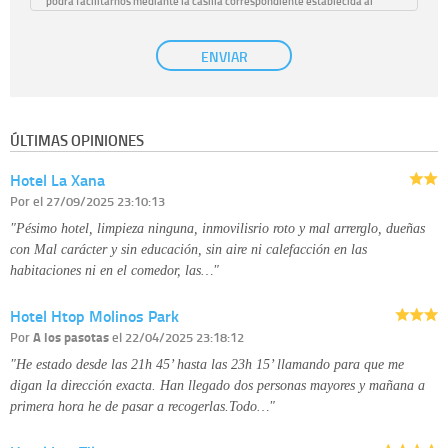
podrá facilitarnos mediante la casilla correspondiente establecida al
efecto.
Base Jurídica:
únicamente trataremos sus datos con su consentimiento
ENVIAR
previo, que podrá facilitarnos mediante la casilla correspondiente
establecida al efecto.
Destinatarios:
con carácter general, sólo el personal de nuestra entidad
que esté debidamente autorizado podrá tener conocimiento de la
información que le pedimos. No se comunicarán datos a terceros.
ÚLTIMAS OPINIONES
Derechos:
tiene derecho a saber qué información tenemos sobre usted,
corregirla y eliminarla, tal y como se explica en la información adicional
Hotel La Xana
disponible en nuestra página web.
Información complementaria:
Puede consultar la información adicional y
Por
el 27/09/2025 23:10:13
detallada sobre cómo tratamos sus datos en la
política de privacidad
"Pésimo hotel, limpieza ninguna, inmovilisrio roto y mal arrerglo, dueñas
con Mal carácter y sin educación, sin aire ni calefacción en las
habitaciones ni en el comedor, las…"
Hotel Htop Molinos Park
Por
A los pasotas
el 22/04/2025 23:18:12
"He estado desde las 21h 45’ hasta las 23h 15’ llamando para que me
digan la dirección exacta. Han llegado dos personas mayores y mañana a
primera hora he de pasar a recogerlas.Todo…"