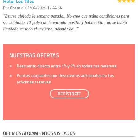
Hotel Los Tilos
Por
Charo
el 01/04/2025 17:44:54
"Estuve alojada la semana pasada...No creo que reúna condiciones para
ser habitado. El polvo de la entrada, pasillo y habitación , no se había
limpiado en todo el invierno, además de…"
NUESTRAS OFERTAS
Descuento directo entre
1%
y
7%
en todas tus reservas.
Puntos canjeables por descuentos adicionales en tus
próximas reservas.
REGÍSTRATE
ÚLTIMOS ALOJAMIENTOS VISITADOS