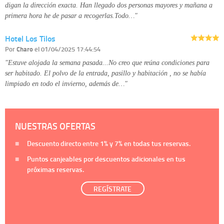
digan la dirección exacta. Han llegado dos personas mayores y mañana a
primera hora he de pasar a recogerlas.Todo…"
Hotel Los Tilos
Por
Charo
el 01/04/2025 17:44:54
"Estuve alojada la semana pasada...No creo que reúna condiciones para
ser habitado. El polvo de la entrada, pasillo y habitación , no se había
limpiado en todo el invierno, además de…"
NUESTRAS OFERTAS
Descuento directo entre
1%
y
7%
en todas tus reservas.
Puntos canjeables por descuentos adicionales en tus
próximas reservas.
REGÍSTRATE