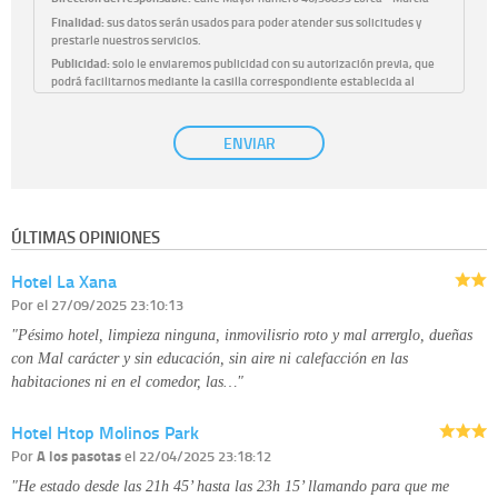
Finalidad:
sus datos serán usados para poder atender sus solicitudes y
prestarle nuestros servicios.
Publicidad:
solo le enviaremos publicidad con su autorización previa, que
podrá facilitarnos mediante la casilla correspondiente establecida al
efecto.
Base Jurídica:
únicamente trataremos sus datos con su consentimiento
ENVIAR
previo, que podrá facilitarnos mediante la casilla correspondiente
establecida al efecto.
Destinatarios:
con carácter general, sólo el personal de nuestra entidad
que esté debidamente autorizado podrá tener conocimiento de la
información que le pedimos. No se comunicarán datos a terceros.
ÚLTIMAS OPINIONES
Derechos:
tiene derecho a saber qué información tenemos sobre usted,
corregirla y eliminarla, tal y como se explica en la información adicional
Hotel La Xana
disponible en nuestra página web.
Información complementaria:
Puede consultar la información adicional y
Por
el 27/09/2025 23:10:13
detallada sobre cómo tratamos sus datos en la
política de privacidad
"Pésimo hotel, limpieza ninguna, inmovilisrio roto y mal arrerglo, dueñas
con Mal carácter y sin educación, sin aire ni calefacción en las
habitaciones ni en el comedor, las…"
Hotel Htop Molinos Park
Por
A los pasotas
el 22/04/2025 23:18:12
"He estado desde las 21h 45’ hasta las 23h 15’ llamando para que me