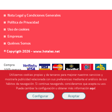
Nota Legal y Condiciones Generales
Política de Privacidad
Uso de cookies
Empresas
Quiénes Somos
© Copyrigth 2026 - www.hoteles.net
Compra
100% segura
Utilizamos cookies propias y de terceros para mejorar nuestros servicios y
mostrarle publicidad relacionada con sus preferencias mediante el análisis de sus
hábitos de navegación. Si continua navegando, consideramos que acepta su uso.
Puede cambiar la configuración u obtener más información
aquí
.
Cofinanciado por
Viajes Anticiclón, S.L. Agencia de Viajes Online - C.I. MU-107-2-25. C/ Mayor nº46 Bajo,
CP: 30893, Almendricos (Murcia, Spain).