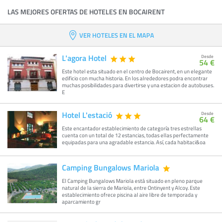
LAS MEJORES OFERTAS DE HOTELES EN BOCAIRENT
VER HOTELES EN EL MAPA
L'agora Hotel
Desde
54 €
Este hotel esta situado en el centro de Bocairent, en un elegante
edificio con mucha historia. En los alrededores podra encontrar
muchas posibilidades para divertirse y una estacion de autobuses.
E
Hotel L'estació
Desde
64 €
Este encantador establecimiento de categoría tres estrellas
cuenta con un total de 12 estancias, todas ellas perfectamente
equipadas para una agradable estancia. Así, cada habitaci&oa
Camping Bungalows Mariola
El Camping Bungalows Mariola está situado en pleno parque
natural de la sierra de Mariola, entre Ontinyent y Alcoy. Este
establecimiento ofrece piscina al aire libre de temporada y
aparcamiento gr