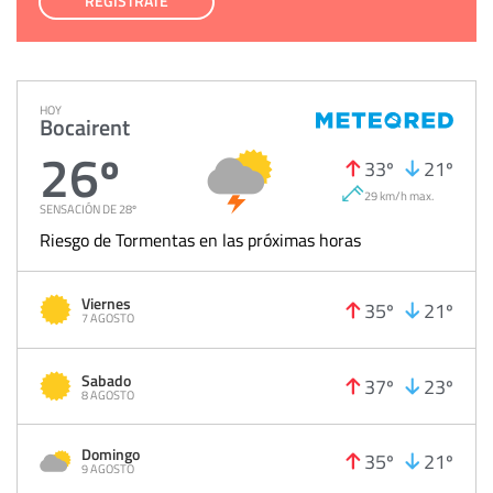
REGÍSTRATE
HOY
Bocairent
26º
33º
21º
29 km/h max.
SENSACIÓN DE 28º
Riesgo de Tormentas en las próximas horas
Viernes
35º
21º
7 AGOSTO
Sabado
37º
23º
8 AGOSTO
Domingo
35º
21º
9 AGOSTO