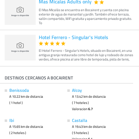
Mas Micalas Adults only
El Mas Micalás se encuentra en Bocairent y cuenta con piscina
exterior de agua de manantial y jardín. También ofrece terraza,
salón compartido, WiFi gratuita y aparcamiento privado gratuito.
To
Hotel Ferrero - Singular's Hotels
El Hotel Ferrero - Singular's Hotels, situado en Bocairent, en una
antigua granja restaurada como hotel de lujo y rodeado de zonas
verdes, ofrece piscina al aire libre de temporada, pista de tenis,
DESTINOS CERCANOS A BOCAIRENT
Benissoda
Alcoy
A 10.22 km de distancia
A 13.42 km de distancia
( 1 hotel )
( 7 hoteles )
Valoracion
6.7
Ibi
Castalla
A 15.65 km de distancia
A 19.43 km de distancia
( 2 hoteles )
( 5 hoteles )
Valoracion