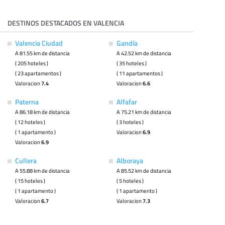
DESTINOS DESTACADOS EN VALENCIA
Valencia Ciudad
Gandía
A 81.55 km de distancia
A 42.52 km de distancia
( 205 hoteles )
( 35 hoteles )
( 23 apartamentos )
( 11 apartamentos )
Valoracion
7.4
Valoracion
6.6
Paterna
Alfafar
A 86.18 km de distancia
A 75.21 km de distancia
( 12 hoteles )
( 3 hoteles )
( 1 apartamento )
Valoracion
6.9
Valoracion
6.9
Cullera
Alboraya
A 55.88 km de distancia
A 85.52 km de distancia
( 15 hoteles )
( 5 hoteles )
( 1 apartamento )
( 1 apartamento )
Valoracion
6.7
Valoracion
7.3