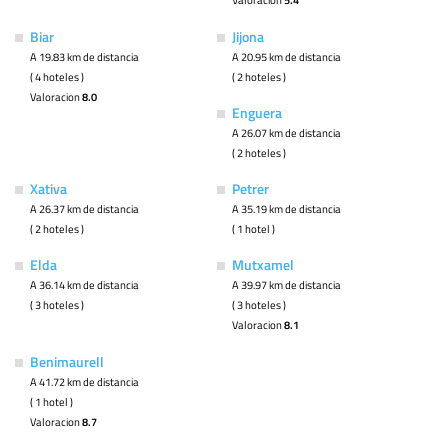
5.4
Biar
Jijona
A 19.83 km de distancia
A 20.95 km de distancia
( 4 hoteles )
( 2 hoteles )
Valoracion
8.0
Enguera
A 26.07 km de distancia
( 2 hoteles )
Xativa
Petrer
A 26.37 km de distancia
A 35.19 km de distancia
( 2 hoteles )
( 1 hotel )
Elda
Mutxamel
A 36.14 km de distancia
A 39.97 km de distancia
( 3 hoteles )
( 3 hoteles )
Valoracion
8.1
Benimaurell
A 41.72 km de distancia
( 1 hotel )
Valoracion
8.7