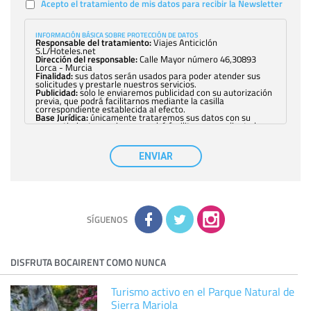
Acepto el tratamiento de mis datos para recibir la Newsletter
INFORMACIÓN BÁSICA SOBRE PROTECCIÓN DE DATOS
Responsable del tratamiento:
Viajes Anticiclón
S.L/Hoteles.net
Dirección del responsable:
Calle Mayor número 46,30893
Lorca - Murcia
Finalidad:
sus datos serán usados para poder atender sus
solicitudes y prestarle nuestros servicios.
Publicidad:
solo le enviaremos publicidad con su autorización
previa, que podrá facilitarnos mediante la casilla
correspondiente establecida al efecto.
Base Jurídica:
únicamente trataremos sus datos con su
consentimiento previo, que podrá facilitarnos mediante la
casilla correspondiente establecida al efecto.
Destinatarios:
con carácter general, sólo el personal de
nuestra entidad que esté debidamente autorizado podrá
ENVIAR
tener conocimiento de la información que le pedimos. No se
comunicarán datos a terceros.
Derechos:
tiene derecho a saber qué información tenemos
sobre usted, corregirla y eliminarla, tal y como se explica en
la información adicional disponible en nuestra página web.
Información complementaria:
Puede consultar la información
adicional y detallada sobre cómo tratamos sus datos en la
política de privacidad
SÍGUENOS
DISFRUTA BOCAIRENT COMO NUNCA
Turismo activo en el Parque Natural de
Sierra Mariola