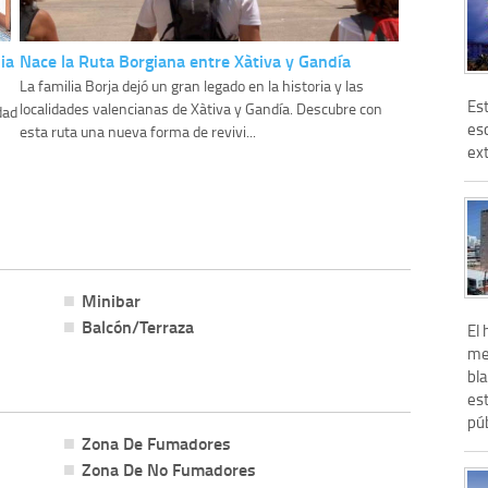
ia
Nace la Ruta Borgiana entre Xàtiva y Gandía
La familia Borja dejó un gran legado en la historia y las
Es
localidades valencianas de Xàtiva y Gandía. Descubre con
dad
es
esta ruta una nueva forma de revivi...
ext
Minibar
Balcón/Terraza
El 
me
bla
es
púb
Zona De Fumadores
Zona De No Fumadores