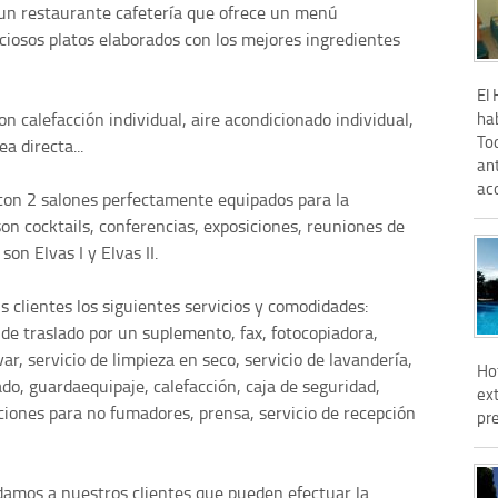
 un restaurante cafetería que ofrece un menú
iciosos platos elaborados con los mejores ingredientes
El 
hab
n calefacción individual, aire acondicionado individual,
Tod
a directa...
ant
aco
con 2 salones perfectamente equipados para la
on cocktails, conferencias, exposiciones, reuniones de
on Elvas I y Elvas II.
s clientes los siguientes servicios y comodidades:
 de traslado por un suplemento, fax, fotocopiadora,
ar, servicio de limpieza en seco, servicio de lavandería,
Hot
ado, guardaequipaje, calefacción, caja de seguridad,
ext
aciones para no fumadores, prensa, servicio de recepción
pre
rdamos a nuestros clientes que pueden efectuar la