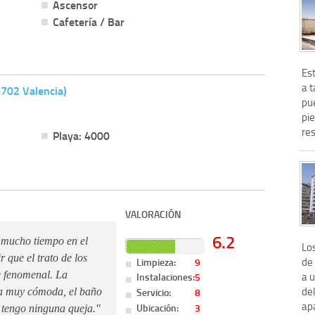
Ascensor
Cafetería / Bar
Est
a t
6702 Valencia)
pue
pie
res
Playa: 4000
VALORACIÓN
6.2
 mucho tiempo en el
Lo
 que el trato de los
Limpieza:
9
de 
e fenomenal. La
a 
Instalaciones:
5
del
Servicio:
8
ma muy cómoda, el baño
apa
Ubicación:
3
 tengo ninguna queja."