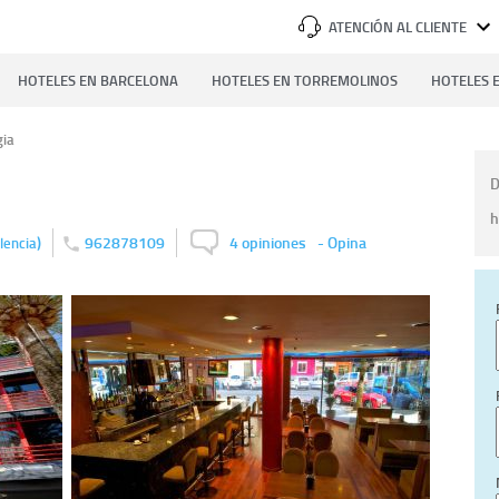
ATENCIÓN AL CLIENTE
HOTELES EN BARCELONA
HOTELES EN TORREMOLINOS
HOTELES E
gia
D
h
)
962878109
4 opiniones
-
Opina
lencia