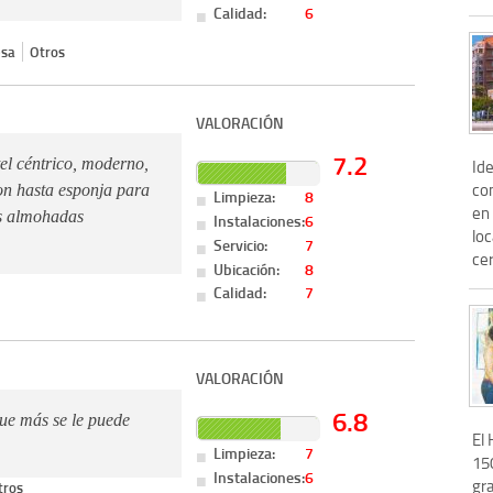
Calidad:
6
sa
Otros
VALORACIÓN
7.2
el céntrico, moderno,
Ide
con
on hasta esponja para
Limpieza:
8
en 
as almohadas
Instalaciones:
6
loc
Servicio:
7
cer
Ubicación:
8
Calidad:
7
VALORACIÓN
6.8
ue más se le puede
El 
Limpieza:
7
15
Instalaciones:
6
gra
tros