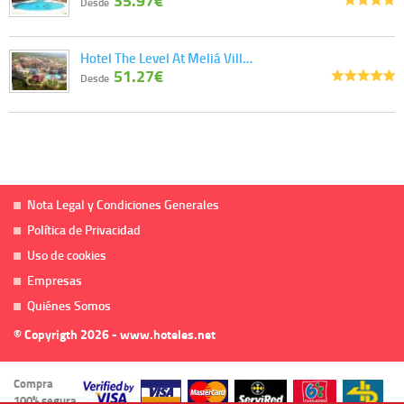
35.97€
Desde
Hotel The Level At Meliá Vill…
51.27€
Desde
Nota Legal y Condiciones Generales
Política de Privacidad
Uso de cookies
Empresas
Quiénes Somos
© Copyrigth 2026 - www.hoteles.net
Compra
100% segura