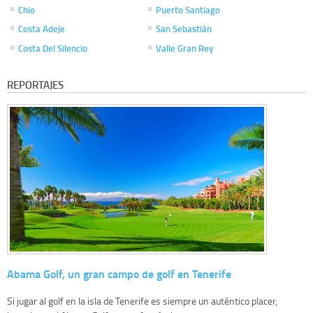
Chio
Puerto Santiago
Costa Adeje
San Sebastián
Costa Del Silencio
Valle Gran Rey
REPORTAJES
Abama Golf, un gran campo de golf en Tenerife
Si jugar al golf en la isla de Tenerife es siempre un auténtico placer,