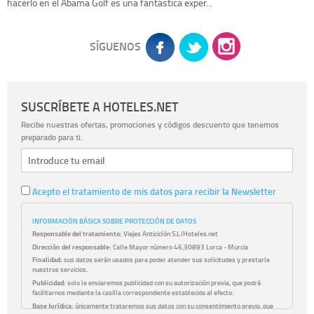
hacerlo en el Abama Golf es una fantástica exper...
SÍGUENOS
SUSCRÍBETE A HOTELES.NET
Recibe nuestras ofertas, promociones y códigos descuento que tenemos
preparado para ti.
Acepto el tratamiento de mis datos para recibir la Newsletter
INFORMACIÓN BÁSICA SOBRE PROTECCIÓN DE DATOS
Responsable del tratamiento:
Viajes Anticiclón S.L/Hoteles.net
Dirección del responsable:
Calle Mayor número 46,30893 Lorca - Murcia
Finalidad:
sus datos serán usados para poder atender sus solicitudes y prestarle
nuestros servicios.
Publicidad:
solo le enviaremos publicidad con su autorización previa, que podrá
facilitarnos mediante la casilla correspondiente establecida al efecto.
Base Jurídica:
únicamente trataremos sus datos con su consentimiento previo, que