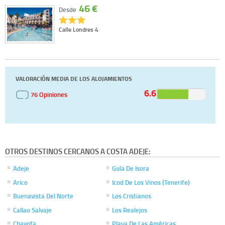
46 €
Desde
Calle Londres 4
VALORACIÓN MEDIA DE LOS ALOJAMIENTOS
6.6
76 Opiniones
OTROS DESTINOS CERCANOS A COSTA ADEJE:
Adeje
Guía De Isora
Arico
Icod De Los Vinos (Tenerife)
Buenavista Del Norte
Los Cristianos
Callao Salvaje
Los Realejos
Chayofa
Playa De Las Américas