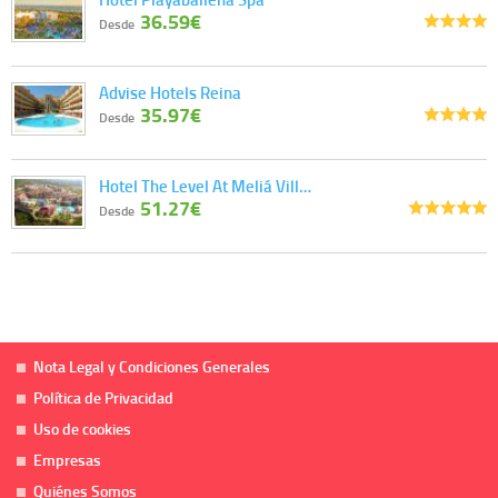
36.59€
Desde
Advise Hotels Reina
35.97€
Desde
Hotel The Level At Meliá Vill…
51.27€
Desde
Nota Legal y Condiciones Generales
Política de Privacidad
Uso de cookies
Empresas
Quiénes Somos