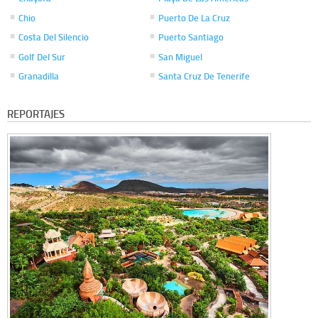
Chio
Puerto De La Cruz
Costa Del Silencio
Puerto Santiago
Golf Del Sur
San Miguel
Granadilla
Santa Cruz De Tenerife
REPORTAJES