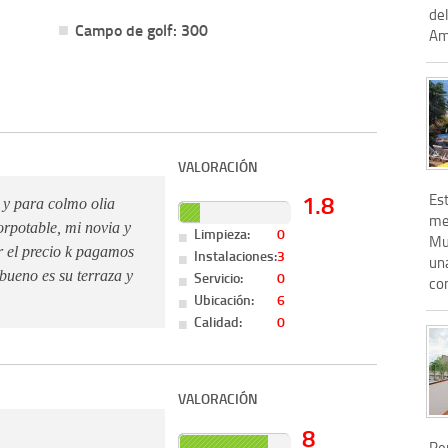
del
Campo de golf: 300
Ame
VALORACIÓN
1.8
Es
, y para colmo olia
met
orpotable, mi novia y
Limpieza:
0
Mu
r el precio k pagamos
Instalaciones:
3
una
Servicio:
0
bueno es su terraza y
con
Ubicación:
6
Calidad:
0
VALORACIÓN
8
Pe