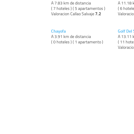
A 7.83 km de distancia
A 11.18 
( 7 hoteles ) ( 5 apartamentos )
( 6 hotel
7.2
Valoracion Callao Salvaje
Valoracio
Chayofa
Golf Del 
A 3.91 km de distancia
A 13.11 
( 0 hoteles ) ( 1 apartamento )
( 11 hote
Valoracio