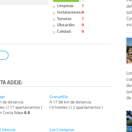
Limpieza:
7
del
Instalaciones:
8
so
Co
Servicio:
7
ins
Ubicación:
9
Calidad:
9
Lo
cue
TA ADEJE:
de
qu
eje
Granadilla
de 
m de distancia
A 17.98 km de distancia
les ) ( 17 apartamentos )
( 6 hoteles ) ( 2 apartamentos )
6.6
on Costa Adeje
 Silencio
Los Cristianos