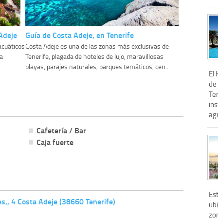
Adeje
Guía de Costa Adeje, en Tenerife
acuáticos
Costa Adeje es una de las zonas más exclusivas de
a
Tenerife, plagada de hoteles de lujo, maravillosas
playas, parajes naturales, parques temáticos, cen...
El 
de 
Ten
in
agr
Cafetería / Bar
Caja fuerte
Es
s,, 4 Costa Adeje (38660 Tenerife)
ubi
zon