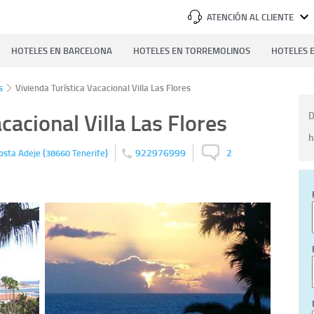
ATENCIÓN AL CLIENTE
HOTELES EN BARCELONA
HOTELES EN TORREMOLINOS
HOTELES E
s
Vivienda Turística Vacacional Villa Las Flores
cacional Villa Las Flores
D
h
(
)
922976999
2
osta Adeje
38660
Tenerife