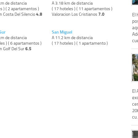
km de distancia
A 3.18 km de distancia
es ) ( 2 apartamentos )
( 17 hoteles ) ( 11 apartamentos )
4.8
7.0
n Costa Del Silencio
Valoracion Los Cristianos
El
po
aq
Sur
San Miguel
Ad
km de distancia
A 11.2 km de distancia
cue
les ) ( 6 apartamentos )
( 17 hoteles ) ( 1 apartamento )
6.5
n Golf Del Sur
El
ex
cen
20
cu.