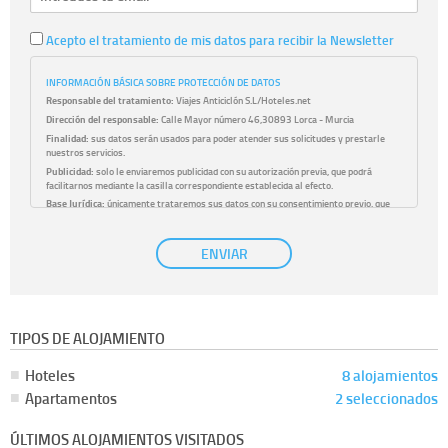
Acepto el tratamiento de mis datos para recibir la Newsletter
INFORMACIÓN BÁSICA SOBRE PROTECCIÓN DE DATOS
Responsable del tratamiento:
Viajes Anticiclón S.L/Hoteles.net
Dirección del responsable:
Calle Mayor número 46,30893 Lorca - Murcia
Finalidad:
sus datos serán usados para poder atender sus solicitudes y prestarle
nuestros servicios.
Publicidad:
solo le enviaremos publicidad con su autorización previa, que podrá
facilitarnos mediante la casilla correspondiente establecida al efecto.
Base Jurídica:
únicamente trataremos sus datos con su consentimiento previo, que
podrá facilitarnos mediante la casilla correspondiente establecida al efecto.
Destinatarios:
con carácter general, sólo el personal de nuestra entidad que esté
ENVIAR
debidamente autorizado podrá tener conocimiento de la información que le pedimos.
No se comunicarán datos a terceros.
Derechos:
tiene derecho a saber qué información tenemos sobre usted, corregirla y
eliminarla, tal y como se explica en la información adicional disponible en nuestra
página web.
Información complementaria:
Puede consultar la información adicional y detallada
TIPOS DE ALOJAMIENTO
sobre cómo tratamos sus datos en la
política de privacidad
Hoteles
8 alojamientos
Apartamentos
2 seleccionados
ÚLTIMOS ALOJAMIENTOS VISITADOS