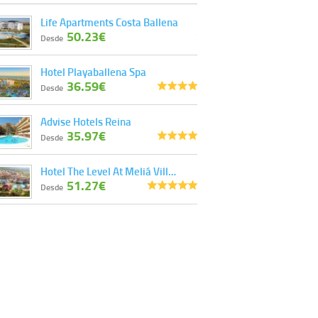
Derechos:
tiene derecho a saber qué
Life Apartments Costa Ballena
información tenemos sobre usted, corregirla y
50.23€
eliminarla, tal y como se explica en la
Desde
información adicional disponible en nuestra
página web.
Hotel Playaballena Spa
Información complementaria:
Puede consultar
36.59€
la información adicional y detallada sobre cómo
Desde
tratamos sus datos en la
política de privacidad
Advise Hotels Reina
35.97€
Desde
Hotel The Level At Meliá Vill…
51.27€
Desde