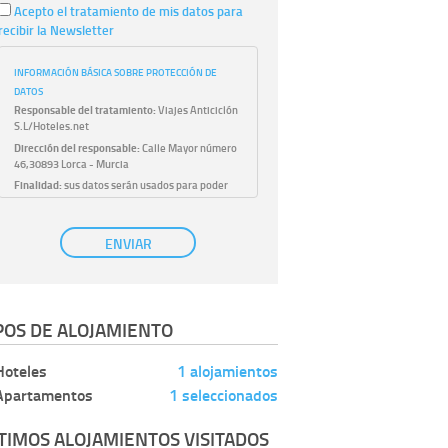
Acepto el tratamiento de mis datos para
recibir la Newsletter
INFORMACIÓN BÁSICA SOBRE PROTECCIÓN DE
DATOS
Responsable del tratamiento:
Viajes Anticiclón
S.L/Hoteles.net
Dirección del responsable:
Calle Mayor número
46,30893 Lorca - Murcia
Finalidad:
sus datos serán usados para poder
atender sus solicitudes y prestarle nuestros
servicios.
Publicidad:
solo le enviaremos publicidad con su
ENVIAR
autorización previa, que podrá facilitarnos
mediante la casilla correspondiente
establecida al efecto.
Base Jurídica:
únicamente trataremos sus datos
POS DE ALOJAMIENTO
con su consentimiento previo, que podrá
facilitarnos mediante la casilla correspondiente
establecida al efecto.
Hoteles
1 alojamientos
Destinatarios:
con carácter general, sólo el
Apartamentos
1 seleccionados
personal de nuestra entidad que esté
debidamente autorizado podrá tener
conocimiento de la información que le pedimos.
TIMOS ALOJAMIENTOS VISITADOS
No se comunicarán datos a terceros.