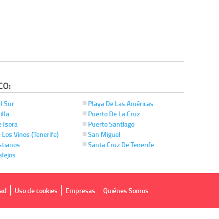
CO:
l Sur
Playa De Las Américas
illa
Puerto De La Cruz
 Isora
Puerto Santiago
 Los Vinos (Tenerife)
San Miguel
stianos
Santa Cruz De Tenerife
alejos
dad
Uso de cookies
Empresas
Quiénes Somos