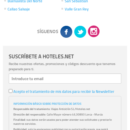
Buenavista Del Norte
San Sebastián
Callao Salvaje
Valle Gran Rey
SÍGUENOS
SUSCRÍBETE A HOTELES.NET
Recibe nuestras ofertas, promociones y códigos descuento que tenemos
preparado para ti.
Acepto el tratamiento de mis datos para recibir la Newsletter
INFORMACIÓN BÁSICA SOBRE PROTECCIÓN DE DATOS
Responsable del tratamiento:
Viajes Anticiclón S.L/Hoteles.net
Dirección del responsable:
Calle Mayor número 46,30893 Lorca - Murcia
Finalidad:
sus datos serán usados para poder atender sus solicitudes y prestarle
nuestros servicios.
Publicidad:
solo le enviaremos publicidad con su autorización previa, que podrá