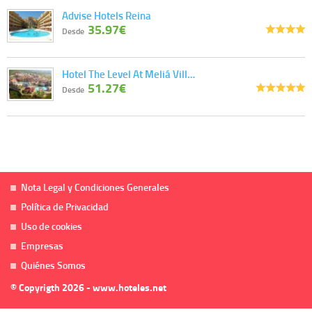
Advise Hotels Reina
35.97€
Desde
Hotel The Level At Meliá Vill…
51.27€
Desde
Nota Legal y Condiciones Generales
Política de Privacidad
Uso de cookies
Empresas
Quiénes Somos
© Copyrigth 2026 - www.hoteles.net