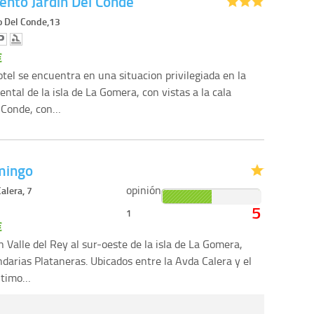
nto Jardin Del Conde
o Del Conde,13
€
otel se encuentra en una situacion privilegiada en la
ental de la isla de La Gomera, con vistas a la cala
 Conde, con…
mingo
opinión
alera, 7
5
1
€
 Valle del Rey al sur-oeste de la isla de La Gomera,
ndarias Plataneras. Ubicados entre la Avda Calera y el
itimo…