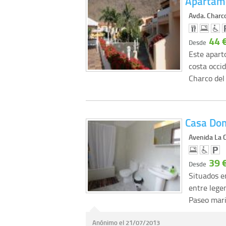
Apartame
Avda. Charc
44 
Desde
Este apart
costa occid
Charco del
Casa Do
Avenida La C
39 
Desde
Situados en
entre lege
Paseo mar
Anónimo el 21/07/2013