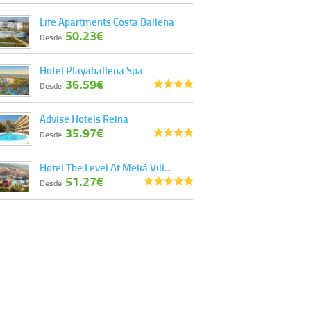
Derechos:
tiene derecho a saber qué
Life Apartments Costa Ballena
información tenemos sobre usted, corregirla y
50.23€
eliminarla, tal y como se explica en la
Desde
información adicional disponible en nuestra
página web.
Hotel Playaballena Spa
Información complementaria:
Puede consultar
36.59€
la información adicional y detallada sobre cómo
Desde
tratamos sus datos en la
política de privacidad
Advise Hotels Reina
35.97€
Desde
Hotel The Level At Meliá Vill…
51.27€
Desde