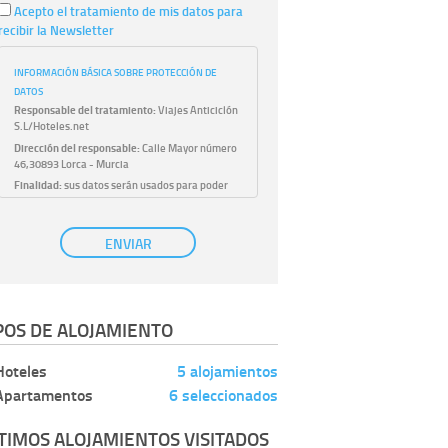
Acepto el tratamiento de mis datos para
recibir la Newsletter
INFORMACIÓN BÁSICA SOBRE PROTECCIÓN DE
DATOS
Responsable del tratamiento:
Viajes Anticiclón
S.L/Hoteles.net
Dirección del responsable:
Calle Mayor número
46,30893 Lorca - Murcia
Finalidad:
sus datos serán usados para poder
atender sus solicitudes y prestarle nuestros
servicios.
Publicidad:
solo le enviaremos publicidad con su
ENVIAR
autorización previa, que podrá facilitarnos
mediante la casilla correspondiente
establecida al efecto.
Base Jurídica:
únicamente trataremos sus datos
POS DE ALOJAMIENTO
con su consentimiento previo, que podrá
facilitarnos mediante la casilla correspondiente
establecida al efecto.
Hoteles
5 alojamientos
Destinatarios:
con carácter general, sólo el
Apartamentos
6 seleccionados
personal de nuestra entidad que esté
debidamente autorizado podrá tener
conocimiento de la información que le pedimos.
TIMOS ALOJAMIENTOS VISITADOS
No se comunicarán datos a terceros.