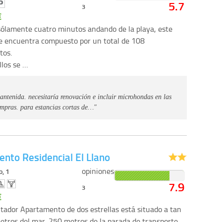
5.7
3
€
sólamente cuatro minutos andando de la playa, este
e encuentra compuesto por un total de 108
tos.
llos se …
antenida. necesitaría renovación e incluir microhondas en las
compras. para estancias cortas de…"
nto Residencial El Llano
opiniones
o, 1
7.9
3
€
tador Apartamento de dos estrellas está situado a tan
etros del mar, 250 metros de la parada de transporte