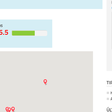
OS
6.5
TI
ÚL