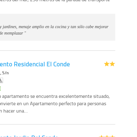
y jardines, menaje amplio en la cocina y tan sólo cabe mejorar
de reemplazar "
nto Residencial El Conde
, S/n
€
o apartamento se encuentra excelentemente situado,
convierte en un Apartamento perfecto para personas
an hacer una…